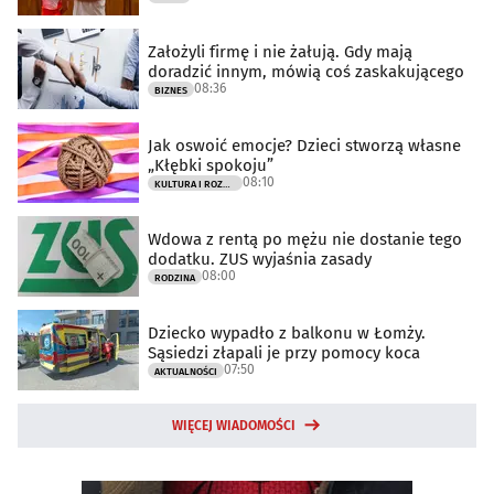
Założyli firmę i nie żałują. Gdy mają
doradzić innym, mówią coś zaskakującego
08:36
BIZNES
Jak oswoić emocje? Dzieci stworzą własne
„Kłębki spokoju”
08:10
KULTURA I ROZRYWKA
Wdowa z rentą po mężu nie dostanie tego
dodatku. ZUS wyjaśnia zasady
08:00
RODZINA
Dziecko wypadło z balkonu w Łomży.
Sąsiedzi złapali je przy pomocy koca
07:50
AKTUALNOŚCI
WIĘCEJ WIADOMOŚCI