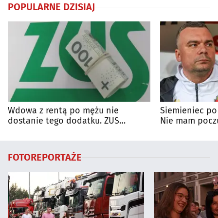
POPULARNE DZISIAJ
Wdowa z rentą po mężu nie
Siemieniec po
dostanie tego dodatku. ZUS
Nie mam poczu
wyjaśnia zasady
na porażkę
FOTOREPORTAŻE