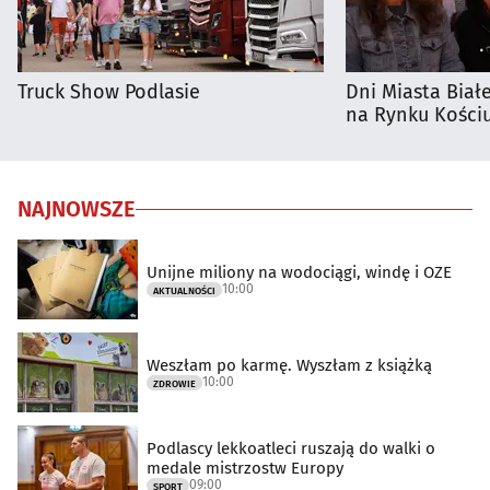
Truck Show Podlasie
Dni Miasta Biał
na Rynku Kościu
NAJNOWSZE
Unijne miliony na wodociągi, windę i OZE
10:00
AKTUALNOŚCI
Weszłam po karmę. Wyszłam z książką
10:00
ZDROWIE
Podlascy lekkoatleci ruszają do walki o
medale mistrzostw Europy
09:00
SPORT