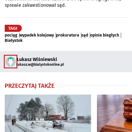
sprawie zakwestionował sąd.
TAGI
pociąg
wypadek kolejowy
prokuratura
sąd
opinia biegłych
Białystok
Łukasz Wiśniewski
lukasz.w@bialystokonline.pl
PRZECZYTAJ TAKŻE