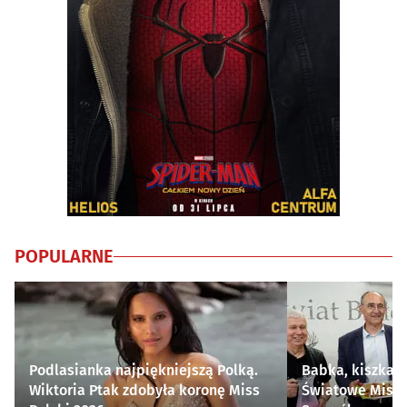
POPULARNE
Podlasianka najpiękniejszą Polką.
Babka, kiszka i
Wiktoria Ptak zdobyła koronę Miss
Światowe Mistr