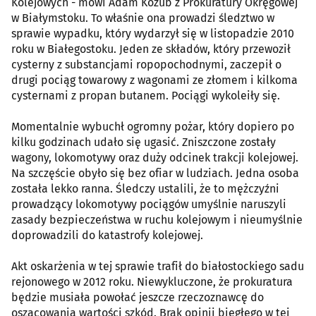
Kolejowych - mówi Adam Kozub z Prokuratury Okręgowej
w Białymstoku. To właśnie ona prowadzi śledztwo w
sprawie wypadku, który wydarzył się w listopadzie 2010
roku w Białegostoku. Jeden ze składów, który przewoził
cysterny z substancjami ropopochodnymi, zaczepił o
drugi pociąg towarowy z wagonami ze złomem i kilkoma
cysternami z propan butanem. Pociągi wykoleiły się.
Momentalnie wybuchł ogromny pożar, który dopiero po
kilku godzinach udało się ugasić. Zniszczone zostały
wagony, lokomotywy oraz duży odcinek trakcji kolejowej.
Na szczęście obyło się bez ofiar w ludziach. Jedna osoba
została lekko ranna. Śledczy ustalili, że to mężczyźni
prowadzący lokomotywy pociągów umyślnie naruszyli
zasady bezpieczeństwa w ruchu kolejowym i nieumyślnie
doprowadzili do katastrofy kolejowej.
Akt oskarżenia w tej sprawie trafił do białostockiego sadu
rejonowego w 2012 roku. Niewykluczone, że prokuratura
będzie musiała powołać jeszcze rzeczoznawcę do
oszacowania wartości szkód. Brak opinii biegłego w tej