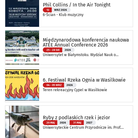
Phil Collins / In the Air Tonight
12
WRZ 2026
6-Ścian - Klub muzyczny
Międzynarodowa konferencja naukowa
ATEE Annual Conference 2026
25 - 28 SIE
2026
Uniwersytet w Białymstoku. Wydział Nauk o
Edukacji
6. Festiwal Rzeka Ognia w Wasilkowie
04 - 05 WRZ
2026
Teren rekreacyjny Cypel w Wasilkowie
Ryby z podlaskich rzek i jezior
20 MAJ
2026
31 MAJ
2027
Uniwersyteckie Centrum Przyrodnicze im. Prof.
Andrzeja Myrchy