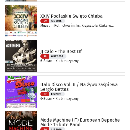
XXIV Podlaskie Święto Chleba
09
SIE 2026
Muzeum Rolnictwa im. ks. Krzysztofa Kluka w
Ciechanowcu
JJ Cale - The Best Of
18
WRZ 2026
6-Ścian - Klub muzyczny
Italo Disco Vol. 6 / Na żywo zaśpiewa
Sergio Bettas
07
LIS 2026
6-Ścian - Klub muzyczny
Mode Machine (IT) European Depeche
Mode Tribute Band
26
LIS 2026