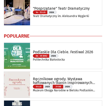
"Posprzątane" Teatr Dramatyczny
14 - 15 LIS
2026
Teatr Dramatyczny im. Aleksandra Węgierki
POPULARNE
Podlaskie Dla Ciebie. Festiwal 2026
04 - 05 WRZ
2026
Politechnika Białostocka
Ręcznikowe ogrody. Wystawa
haftowanych tkanin inspirowanych
naturą
13 LIS
2025
31 SIE
2026
Muzeum Obojga Narodów w Bielsku Podlaskim
Oddział Muzeum Podlaskiego w Białymstoku