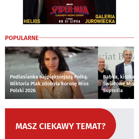
POPULARNE
Podlasianka najpiękniejszą Polką.
Babka, kiszka i
Wiktoria Ptak zdobyła koronę Miss
Światowe Mistr
Polski 2026
Supraśla
MASZ CIEKAWY TEMAT?