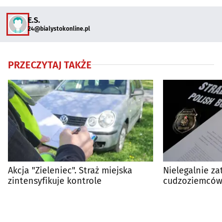
E.S.
24@bialystokonline.pl
PRZECZYTAJ TAKŻE
Akcja "Zieleniec". Straż miejska
Nielegalnie za
zintensyfikuje kontrole
cudzoziemców.
przedsiębior