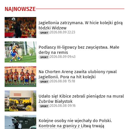
NAJNOWSZE
Jagiellonia zatrzymana. W hicie kolejki górą
łódzki Widzew
2026.08.09 22:23
SPORT
Podlascy III-ligowcy bez zwycięstwa. Małe
derby na remis
2026.08.09 09:43
SPORT
Na Chorten Arenę zawita ulubiony rywal
Jagiellonii. Pora na hit kolejki
2026.08.08 15:18
SPORT
Udało się! Kibice zebrali pieniądze na mural
Żubrów Białystok
2026.08.08 09:16
SPORT
Kolejne osoby nie wjechały do Polski.
Kontrole na granicy z Litwą trwają