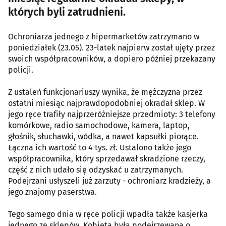
których byli zatrudnieni.
Ochroniarza jednego z hipermarketów zatrzymano w
poniedziałek (23.05). 23-latek najpierw został ujęty przez
swoich współpracowników, a dopiero później przekazany
policji.
Z ustaleń funkcjonariuszy wynika, że mężczyzna przez
ostatni miesiąc najprawdopodobniej okradał sklep. W
jego ręce trafiły najprzeróżniejsze przedmioty: 3 telefony
komórkowe, radio samochodowe, kamera, laptop,
głośnik, słuchawki, wódka, a nawet kapsułki piorące.
Łączna ich wartość to 4 tys. zł. Ustalono także jego
współpracownika, który sprzedawał skradzione rzeczy,
część z nich udało się odzyskać u zatrzymanych.
Podejrzani usłyszeli już zarzuty - ochroniarz kradzieży, a
jego znajomy paserstwa.
Tego samego dnia w ręce policji wpadła także kasjerka
jednego ze sklepów. Kobieta była podejrzewana o