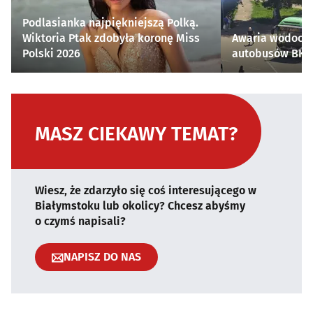
Podlasianka najpiękniejszą Polką.
Wiktoria Ptak zdobyła koronę Miss
Awaria wodocią
Polski 2026
autobusów BKM 
MASZ CIEKAWY TEMAT?
Wiesz, że zdarzyło się coś interesującego w
Białymstoku lub okolicy? Chcesz abyśmy
o czymś napisali?
NAPISZ DO NAS