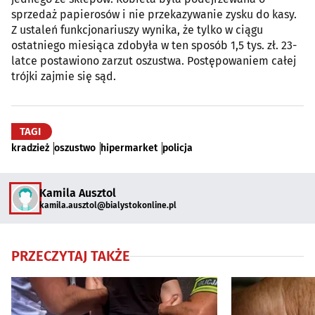
sprzedaż papierosów i nie przekazywanie zysku do kasy.
Z ustaleń funkcjonariuszy wynika, że tylko w ciągu
ostatniego miesiąca zdobyła w ten sposób 1,5 tys. zł. 23-
latce postawiono zarzut oszustwa. Postępowaniem całej
trójki zajmie się sąd.
TAGI
kradzież
oszustwo
hipermarket
policja
Kamila Ausztol
kamila.ausztol@bialystokonline.pl
PRZECZYTAJ TAKŻE