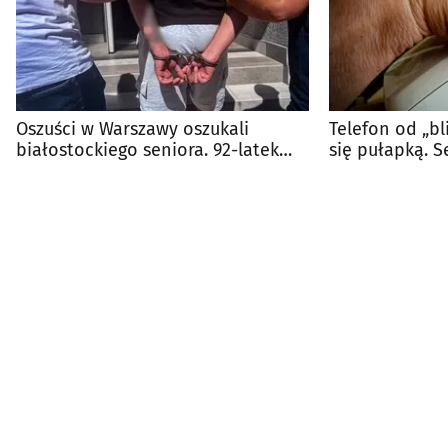
Oszuści w Warszawy oszukali
Telefon od „bl
białostockiego seniora. 92-latek
się pułapką. S
stracił 26 tys. zł
majątek