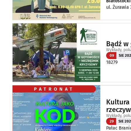
Białostock
ul. Żurawia 
Bądź w 
Wykłady, pok
09
SIE 20
18279
PATRONAT
Kultura
rzeczyw
Wykłady, pok
29
SIE 20
Pałac Brani