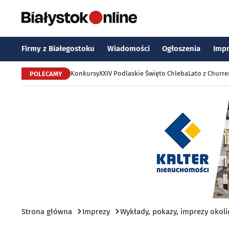
Firmy z Białegostoku
Wiadomości
Ogłoszenia
Imp
Konkursy
XXIV Podlaskie Święto Chleba
Lato z Churr
POLECAMY
Strona główna
Imprezy
Wykłady, pokazy, imprezy okol