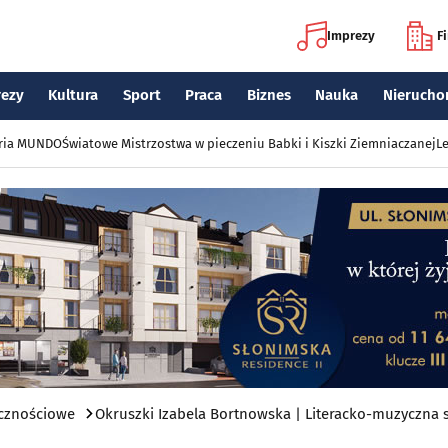
Imprezy
F
rezy
Kultura
Sport
Praca
Biznes
Nauka
Nierucho
eria MUNDO
Światowe Mistrzostwa w pieczeniu Babki i Kiszki Ziemniaczanej
Le
icznościowe
Okruszki Izabela Bortnowska | Literacko-muzyczna 