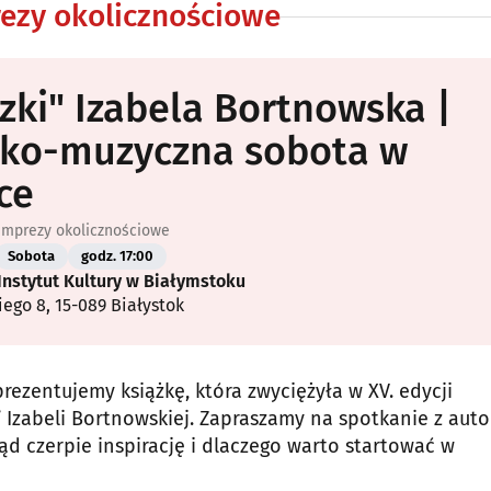
rezy okolicznościowe
zki" Izabela Bortnowska |
cko-muzyczna sobota w
ce
 imprezy okolicznościowe
Sobota
godz. 17:00
Instytut Kultury w Białymstoku
kiego 8, 15-089 Białystok
prezentujemy książkę, która zwyciężyła w XV. edycji
i” Izabeli Bortnowskiej. Zapraszamy na spotkanie z auto
kąd czerpie inspirację i dlaczego warto startować w