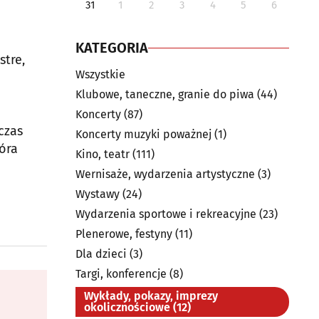
31
1
2
3
4
5
6
KATEGORIA
stre,
Wszystkie
Klubowe, taneczne, granie do piwa
(44)
Koncerty
(87)
czas
Koncerty muzyki poważnej
(1)
óra
Kino, teatr
(111)
Wernisaże, wydarzenia artystyczne
(3)
Wystawy
(24)
Wydarzenia sportowe i rekreacyjne
(23)
Plenerowe, festyny
(11)
Dla dzieci
(3)
Targi, konferencje
(8)
Wykłady, pokazy, imprezy
okolicznościowe
(12)