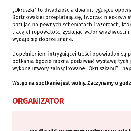
„Okruszki” to dwadzieścia dwa intrygujące opowia
Bortnowskiej przeplatają się, tworząc nieoczywis
bazując na pewnych schematach i wzorcach, które 
tracą chropowatość, zyskując walor wrażliwości 
wydaje się dobrze znane.
Dopełnieniem intrygującej treści opowiadań są prz
potkania będzie można podziwiać wystawę tych p
wykona utwory zainspirowane „Okruszkami” i napis
Wstęp na spotkanie jest wolny. Zaczynamy o godzin
ORGANIZATOR