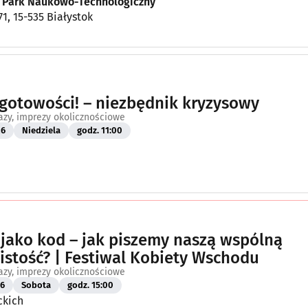
i Park Naukowo-Technologiczny
71, 15-535 Białystok
gotowości! – niezbędnik kryzysowy
azy, imprezy okolicznościowe
26
Niedziela
godz. 11:00
 jako kod – jak piszemy naszą wspólną
istość? | Festiwal Kobiety Wschodu
azy, imprezy okolicznościowe
26
Sobota
godz. 15:00
ckich