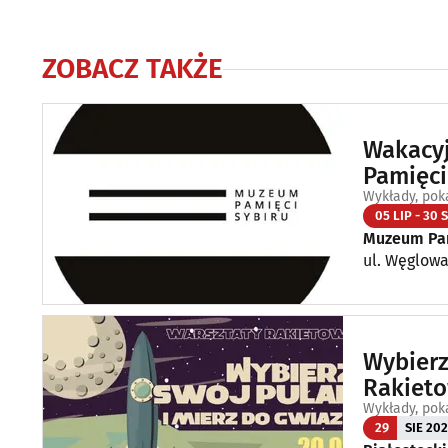
ZOBACZ TAKŻE
Wakacy
Pamięci
Wykłady, pok
05 LIP - 30 S
Muzeum Pam
ul. Węglowa 
Wybierz
Rakiet
Wykłady, pok
29
SIE 20