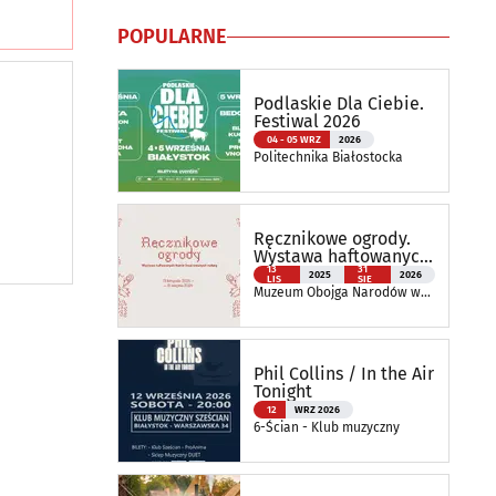
POPULARNE
Podlaskie Dla Ciebie.
Festiwal 2026
04 - 05 WRZ
2026
Politechnika Białostocka
Ręcznikowe ogrody.
Wystawa haftowanych
tkanin inspirowanych
13
31
2025
2026
LIS
SIE
naturą
Muzeum Obojga Narodów w
Bielsku Podlaskim Oddział
Muzeum Podlaskiego w
Białymstoku
Phil Collins / In the Air
Tonight
12
WRZ 2026
6-Ścian - Klub muzyczny