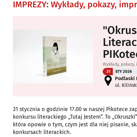
IMPREZY
:
Wykłady, pokazy, imp
"Okrus
Litera
PIKote
Wykłady, pokazy,
31
STY 2026
Podlaski 
ul. Kilińs
31 stycznia o godzinie 17.00 w naszej Pikotece za
konkursu literackiego „Tutaj Jestem”. To „Okruszk
która opowie o tym, czym jest dla niej pisanie, s
konkursach literackich.