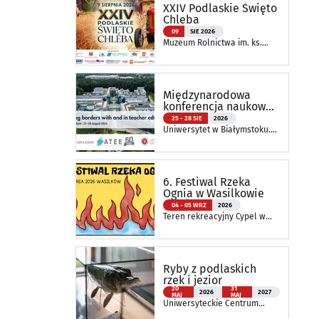
XXIV Podlaskie Święto
Chleba
09
SIE 2026
Muzeum Rolnictwa im. ks.
Krzysztofa Kluka w
Ciechanowcu
Międzynarodowa
konferencja naukowa
ATEE Annual
25 - 28 SIE
2026
Conference 2026
Uniwersytet w Białymstoku.
Wydział Nauk o Edukacji
6. Festiwal Rzeka
Ognia w Wasilkowie
04 - 05 WRZ
2026
Teren rekreacyjny Cypel w
Wasilkowie
Ryby z podlaskich
rzek i jezior
20
31
2026
2027
MAJ
MAJ
Uniwersyteckie Centrum
Przyrodnicze im. Prof.