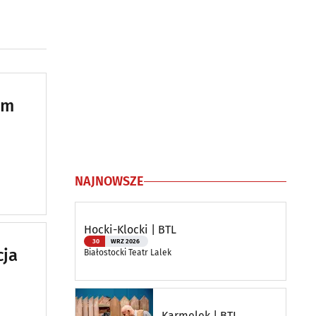
um
NAJNOWSZE
Hocki-Klocki | BTL
30
WRZ 2026
cja
Białostocki Teatr Lalek
Karmelek | BTL