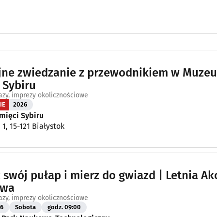
jne zwiedzanie z przewodnikiem w Muze
 Sybiru
azy, imprezy okolicznościowe
IE
2026
ięci Sybiru
1, 15-121 Białystok
 swój pułap i mierz do gwiazd | Letnia Ak
owa
azy, imprezy okolicznościowe
26
Sobota
godz. 09:00