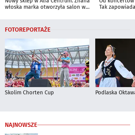
Nowy sklep w Alfa Centrum. Znana
Od koncertów 
włoska marka otworzyła salon w
Tak zapowiada
Białymstoku
regionie
FOTOREPORTAŻE
Skolim Chorten Cup
Podlaska Oktaw
NAJNOWSZE