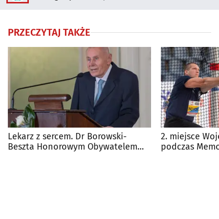
PRZECZYTAJ TAKŻE
Lekarz z sercem. Dr Borowski-
2. miejsce Wo
Beszta Honorowym Obywatelem
podczas Memo
Białegostoku
Pracharczyka