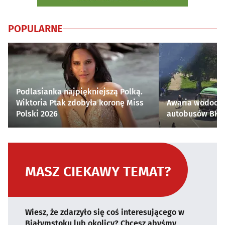
POPULARNE
Podlasianka najpiękniejszą Polką.
Wiktoria Ptak zdobyła koronę Miss
Awaria wodocią
Polski 2026
autobusów BKM 
MASZ CIEKAWY TEMAT?
Wiesz, że zdarzyło się coś interesującego w
Białymstoku lub okolicy? Chcesz abyśmy