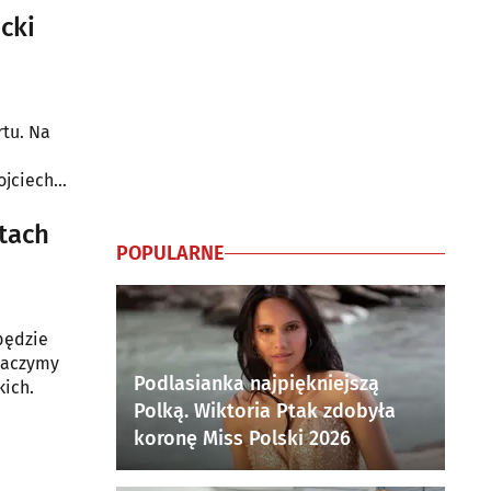
cki
rtu. Na
ojciecha
tach
POPULARNE
dbędzie
obaczymy
Podlasianka najpiękniejszą
kich.
Polką. Wiktoria Ptak zdobyła
koronę Miss Polski 2026