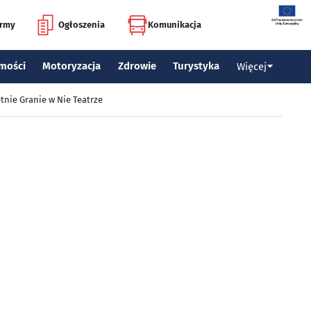
irmy
Ogłoszenia
Komunikacja
mości
Motoryzacja
Zdrowie
Turystyka
Więcej
tnie Granie w Nie Teatrze