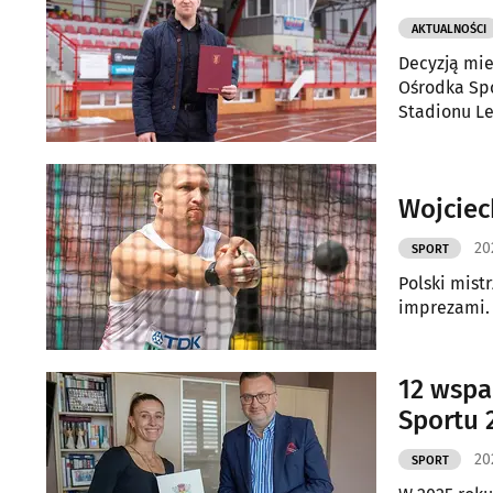
AKTUALNOŚCI
Decyzją mie
Ośrodka Spo
Stadionu Le
Zespołu Obi
tym roku se
Wojciec
20
SPORT
Polski mist
imprezami.
12 wspa
Sportu 
20
SPORT