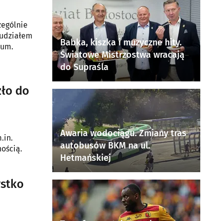
zególnie
 udziałem
Babka, kiszka i muzyczne hity.
ium.
Światowe Mistrzostwa wracają
do Supraśla
zło do
Awaria wodociągu. Zmiany tras
.in.
autobusów BKM na ul.
nością.
Hetmańskiej
ystko