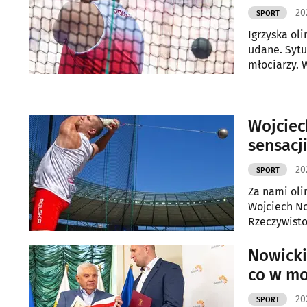
20
SPORT
Igrzyska ol
udane. Sytu
młociarzy. 
Wojciec
sensacj
20
SPORT
Za nami oli
Wojciech No
Rzeczywisto
Nowicki
co w mo
20
SPORT