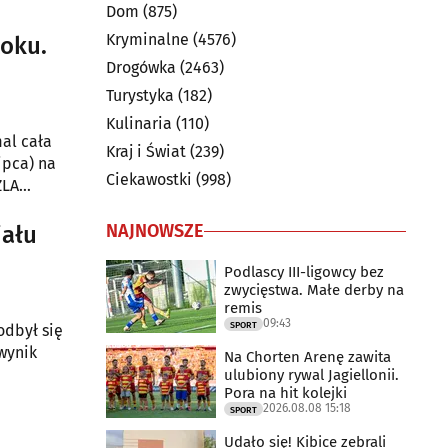
Dom
(875)
Kryminalne
(4576)
toku.
Drogówka
(2463)
Turystyka
(182)
Kulinaria
(110)
al cała
Kraj i Świat
(239)
ipca) na
Ciekawostki
(998)
ZLA
ansa na
 Europy.
NAJNOWSZE
iału
Podlascy III-ligowcy bez
zwycięstwa. Małe derby na
remis
09:43
SPORT
odbył się
wynik
Na Chorten Arenę zawita
ulubiony rywal Jagiellonii.
Pora na hit kolejki
2026.08.08 15:18
SPORT
Udało się! Kibice zebrali