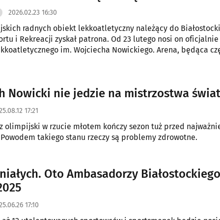
2026.02.23 16:30
jskich radnych obiekt lekkoatletyczny należący do Białostock
rtu i Rekreacji zyskał patrona. Od 23 lutego nosi on oficjalni
kkoatletycznego im. Wojciecha Nowickiego. Arena, będąca cz
ektów Sportowych "Zwierzyniec" przy ul. 11 Listopada 28, świę
tną rocznicę funkcjonowania.
h Nowicki nie jedzie na mistrzostwa świa
25.08.12 17:21
rz olimpijski w rzucie młotem kończy sezon tuż przed najważni
 Powodem takiego stanu rzeczy są problemy zdrowotne.
niałych. Oto Ambasadorzy Białostockieg
2025
25.06.26 17:10