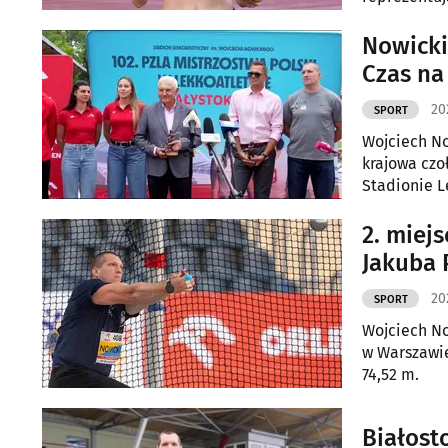
Nowicki
Czas na
20
SPORT
Wojciech No
krajowa czo
Stadionie L
Mistrzostwa
uzyskanie m
2. miej
20
SPORT
Wojciech No
w Warszawie
74,52 m.
Białost