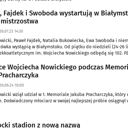
, Fajdek i Swoboda wystartują w Białyms
 mistrzostwa
26.07.23 14:30
wicki, Paweł Fajdek, Natalia Bukowiecka, Ewa Swoboda i niem
łówka wystąpią w Białymstoku. Od piątku do niedzieli (24-26 l
ekkoatletycznym im. Wojciecha Nowickiego odbędą się 102. P
 Polski Seniorów. Dla wielu zawodników będzie to ostatnia sz
inimów i wywalczenie miejsca w reprezentacji na mistrzostwa
sce Wojciecha Nowickiego podczas Memor
Jakuba Pracharczyka
26.06.24 10:00
wicki wziął udział w 1. Memoriale Jakuba Pracharczyka, który 
. Doświadczony młociarz w swojej najlepszej próbie osiągnął 
ocki stadion z nową nazwą