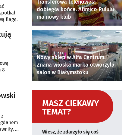
Transferowa telenowela
ać
dobiegła końca. Afimico Pululu
spotkał
ma nowy klub
ą flagę.
tują
Nowy sklep w Alfa Centrum.
tową
Znana włoska marka otworzyła
m 8
salon w Białymstoku
owski
MASZ CIEKAWY
TEMAT?
 z
Bogdanem
wniły, że
Wiesz, że zdarzyło się coś