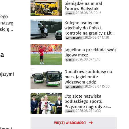
pieniądze na mural
Żubrów Białystok
2026.08.08 09:16
SPORT
iego
Kolejne osoby nie
e nazwę
wjechały do Polski.
ęścią
Kontrole na granicy z Litwą
tuje w
2026.08.07 17:30
trwają
AKTUALNOŚCI
Jagiellonia przekłada swój
ta
ligowy mecz
2026.08.07 15:15
SPORT
Dodatkowe autobusy na
ejszymi
mecz Jagiellonii z
Widzewem Łódź
2026.08.07 15:00
AKTUALNOŚCI
Oto złote nazwiska
o
podlaskiego sportu.
Przyznano nagrody za
2026.08.07 14:30
2025 rok
SPORT
WIĘCEJ WIADOMOŚCI