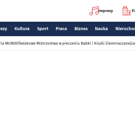
Imprezy
F
rezy
Kultura
Sport
Praca
Biznes
Nauka
Nierucho
eria MUNDO
Światowe Mistrzostwa w pieczeniu Babki i Kiszki Ziemniaczanej
Le