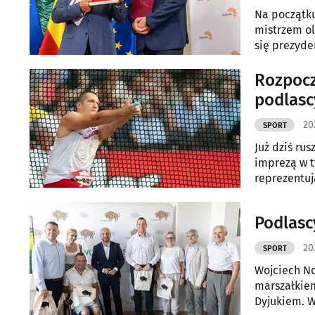
Na początku
mistrzem ol
się prezyde
Rozpocz
podlas
20
SPORT
Już dziś rus
imprezą w t
reprezentuj
Podlasc
20
SPORT
Wojciech Now
marszałkie
Dyjukiem. W