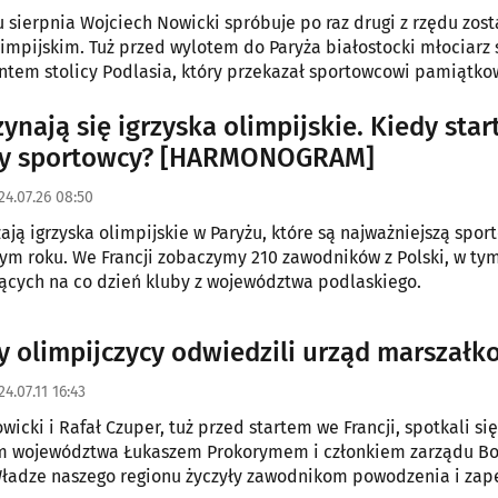
 sierpnia Wojciech Nowicki spróbuje po raz drugi z rzędu zost
impijskim. Tuż przed wylotem do Paryża białostocki młociarz 
ntem stolicy Podlasia, który przekazał sportowcowi pamiątkow
ynają się igrzyska olimpijskie. Kiedy star
cy sportowcy? [HARMONOGRAM]
24.07.26 08:50
zają igrzyska olimpijskie w Paryżu, które są najważniejszą spor
ym roku. We Francji zobaczymy 210 zawodników z Polski, w ty
ących na co dzień kluby z województwa podlaskiego.
y olimpijczycy odwiedzili urząd marszałk
24.07.11 16:43
icki i Rafał Czuper, tuż przed startem we Francji, spotkali się
m województwa Łukaszem Prokorymem i członkiem zarządu 
ładze naszego regionu życzyły zawodnikom powodzenia i zape