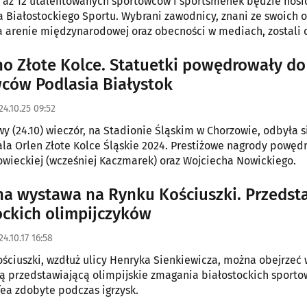
 aż 12 utalentowanych sportowców i sportsmenek będzie nosić
Białostockiego Sportu. Wybrani zawodnicy, znani ze swoich o
 arenie międzynarodowej oraz obecności w mediach, zostali o
do współpracy z Miastem, by promować jego pozytywny wizer
o Złote Kolce. Statuetki powędrowały do
ców Podlasia Białystok
24.10.25 09:52
y (24.10) wieczór, na Stadionie Śląskim w Chorzowie, odbyła s
ala Orlen Złote Kolce Śląskie 2024. Prestiżowe nagrody powęd
owieckiej (wcześniej Kaczmarek) oraz Wojciecha Nowickiego.
na wystawa na Rynku Kościuszki. Przedst
ockich olimpijczyków
24.10.17 16:58
ściuszki, wzdłuż ulicy Henryka Sienkiewicza, można obejrzeć
ną przedstawiającą olimpijskie zmagania białostockich sport
ofea zdobyte podczas igrzysk.