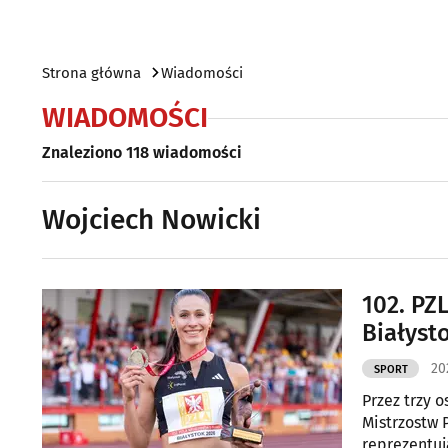
Strona główna
Wiadomości
WIADOMOŚCI
Znaleziono 118 wiadomości
Wojciech Nowicki
102. PZ
Białyst
20
SPORT
Przez trzy o
Mistrzostw 
reprezentuj