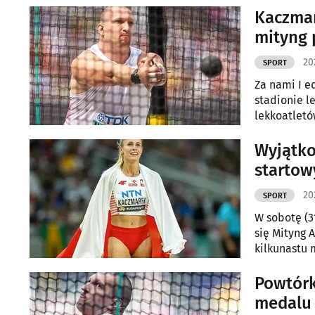
Kaczmar
mityng 
20
SPORT
Za nami I e
stadionie 
lekkoatletó
Nowickiego,
zagraniczni
Wyjątko
startow
20
SPORT
W sobotę (3
się Mityng 
kilkunastu 
Powtórk
medalu