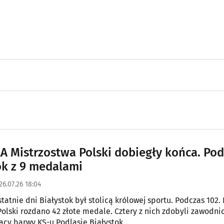
LA Mistrzostwa Polski dobiegły końca. Pod
ok z 9 medalami
26.07.26 18:04
statnie dni Białystok był stolicą królowej sportu. Podczas 102.
Polski rozdano 42 złote medale. Cztery z nich zdobyli zawodni
ący barwy KS-u Podlasie Białystok.