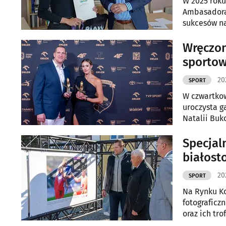
W 2025 roku
Ambasadora 
sukcesów na
zaproszeni 
Wręczon
sportow
20
SPORT
W czwartkow
uroczysta g
Natalii Buk
Specjal
białost
20
SPORT
Na Rynku Ko
fotograficz
oraz ich tr