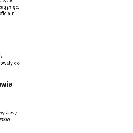
 tytuł
siągnięć,
ficjalnie
unek.
ię
rowały do
awia
 wystawę
owców