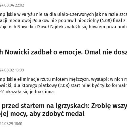
24.08.04 22:02
impijskie w Paryżu nie są dla Biało-Czerwonych jak na razie szc
acji medalowej Polaków nie poprawił niedzielny (4.08) finał z
Wojciech Nowicki i Paweł Fajdek znaleźli się bowiem poza pod
h Nowicki zadbał o emocje. Omal nie dos
i
24.08.02 13:09
mpijskie eliminacje rzutu młotem mężczyzn. Wystąpił w nich m
wicki, dla którego piątkowy (2.08) start miał być tylko formal
ść okazała się jednak inna.
 przed startem na igrzyskach: Zrobię wsz
jej mocy, aby zdobyć medal
24.07.29 18:51