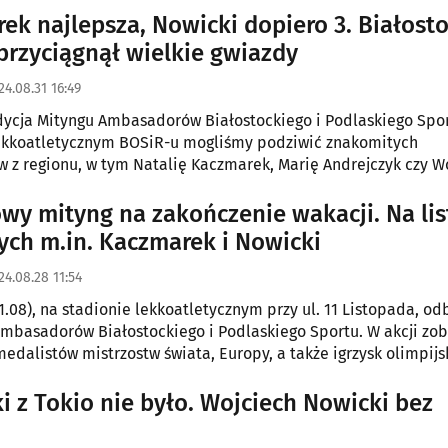
ek najlepsza, Nowicki dopiero 3. Białosto
przyciągnął wielkie gwiazdy
24.08.31 16:49
dycja Mityngu Ambasadorów Białostockiego i Podlaskiego Spo
lekkoatletycznym BOSiR-u mogliśmy podziwić znakomitych
w z regionu, w tym Natalię Kaczmarek, Marię Andrejczyk czy W
 ale nie tylko, bo w imprezie wystartowali również zawodnicy
 - m.in. Mychajło Kochan.
wy mityng na zakończenie wakacji. Na lis
ych m.in. Kaczmarek i Nowicki
24.08.28 11:54
1.08), na stadionie lekkoatletycznym przy ul. 11 Listopada, o
Ambasadorów Białostockiego i Podlaskiego Sportu. W akcji z
medalistów mistrzostw świata, Europy, a także igrzysk olimpijs
i z Tokio nie było. Wojciech Nowicki bez