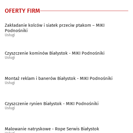
Szklarze
(13)
OFERTY FIRM
Ślusarstwo
(15)
Zakładanie kolców i siatek przeciw ptakom – MIKI
Podnośniki
Usługi
Tapicerzy
(23)
Telefony - naprawa
(9)
Czyszczenie kominów Białystok - MIKI Podnośniki
Usługi
Telekomunikacja - systemy, usługi
(15)
Montaż reklam i banerów Białystok - MIKI Podnośniki
Telewizja kablowa, cyfrowa, naziemna
(10)
Usługi
Tworzywa sztuczne
(11)
Czyszczenie rynien Białystok - MIKI Podnośniki
Usługi
Weterynarze
(28)
Wideofilmowanie
(20)
Malowanie natryskowe - Rope Serwis Białystok