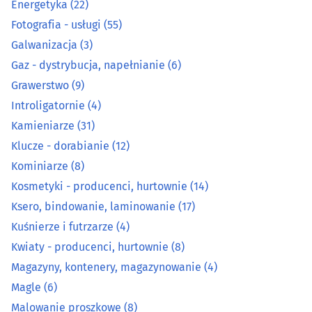
Energetyka
(22)
Kosmetyki - producenci, hurtownie
(14)
Fotografia - usługi
(55)
Galwanizacja
(3)
Ksero, bindowanie, laminowanie
(17)
Gaz - dystrybucja, napełnianie
(6)
Grawerstwo
(9)
Kuśnierze i futrzarze
(4)
Introligatornie
(4)
Kamieniarze
(31)
Kwiaty - producenci, hurtownie
(8)
Klucze - dorabianie
(12)
Magazyny, kontenery, magazynowanie
(4)
Kominiarze
(8)
Kosmetyki - producenci, hurtownie
(14)
Magle
(6)
Ksero, bindowanie, laminowanie
(17)
Kuśnierze i futrzarze
(4)
Malowanie proszkowe
(8)
Kwiaty - producenci, hurtownie
(8)
Magazyny, kontenery, magazynowanie
(4)
Maszynopisanie, usługi sekretarskie
(0)
Magle
(6)
Mięso, wędliny, drób - producenci, hurtownie
(20)
Malowanie proszkowe
(8)