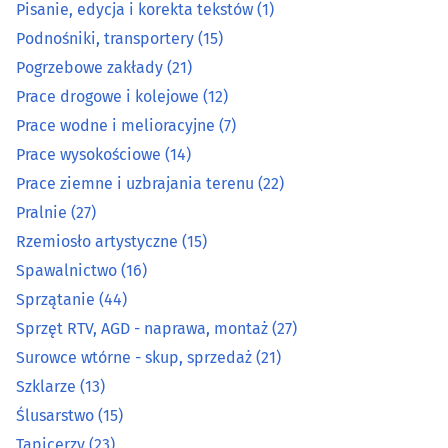
Pisanie, edycja i korekta tekstów
(1)
Podnośniki, transportery
(15)
Organizacja eventów, wesel i bankietów
(12)
Pogrzebowe zakłady
(21)
Prace drogowe i kolejowe
(12)
Ostrzenie narzędzi
(3)
Prace wodne i melioracyjne
(7)
Pieczątki
(7)
Prace wysokościowe
(14)
Prace ziemne i uzbrajania terenu
(22)
Piekarnie
(14)
Pralnie
(27)
Rzemiosło artystyczne
(15)
Pisanie, edycja i korekta tekstów
(1)
Spawalnictwo
(16)
Sprzątanie
(44)
Podnośniki, transportery
(15)
Sprzęt RTV, AGD - naprawa, montaż
(27)
Pogrzebowe zakłady
(21)
Surowce wtórne - skup, sprzedaż
(21)
Szklarze
(13)
Prace drogowe i kolejowe
(12)
Ślusarstwo
(15)
Tapicerzy
(23)