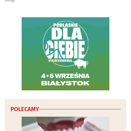
Usługi
Wody mineralne i napoje - producenci, hurtownie
(4)
Wydawnictwa
(19)
Wyposażenie gastronomii i hoteli
(4)
Wypożyczalnie narzędzi i elektronarzędzi
(5)
Wypożyczanie DVD i video
(4)
Wywóz nieczystości i śmieci
(9)
Zabytki - konserwacja
(3)
POLECAMY
Zwierzęta
(30)
Zwierzęta - szkolenie
(4)