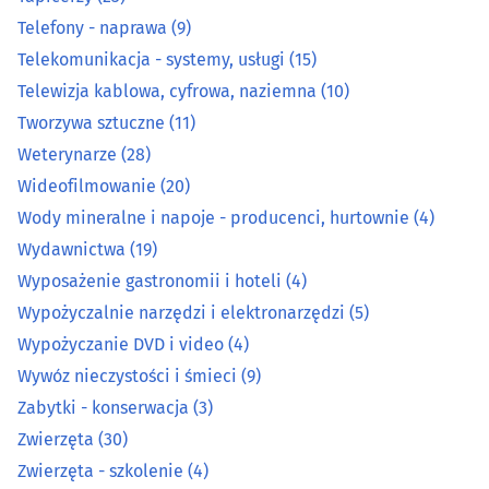
Prace wodne i melioracyjne
(7)
Telefony - naprawa
(9)
Telekomunikacja - systemy, usługi
(15)
Prace wysokościowe
(14)
Telewizja kablowa, cyfrowa, naziemna
(10)
Tworzywa sztuczne
(11)
Prace ziemne i uzbrajania terenu
(22)
Weterynarze
(28)
Pralnie
(27)
Wideofilmowanie
(20)
Wody mineralne i napoje - producenci, hurtownie
(4)
Rzemiosło artystyczne
(15)
Wydawnictwa
(19)
Wyposażenie gastronomii i hoteli
(4)
Spawalnictwo
(16)
Wypożyczalnie narzędzi i elektronarzędzi
(5)
Wypożyczanie DVD i video
(4)
Sprzątanie
(44)
Wywóz nieczystości i śmieci
(9)
Sprzęt RTV, AGD - naprawa, montaż
(27)
Zabytki - konserwacja
(3)
Zwierzęta
(30)
Surowce wtórne - skup, sprzedaż
(21)
Zwierzęta - szkolenie
(4)