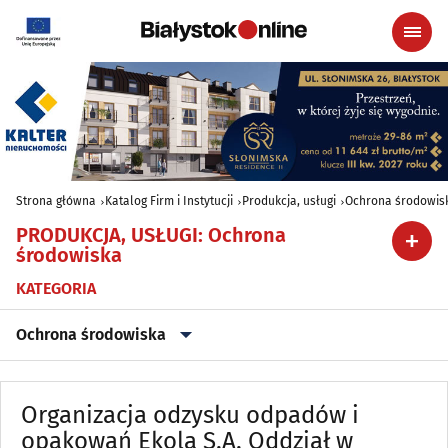
Strona główna
Katalog Firm i Instytucji
Produkcja, usługi
Ochrona środowis
PRODUKCJA, USŁUGI
:
Ochrona
środowiska
KATEGORIA
Ochrona środowiska
Archiwizacja dokumentów
(3)
Organizacja odzysku odpadów i
Astrologia, wróżby, ezoteryka
opakowań Ekola S.A. Oddział w
(0)