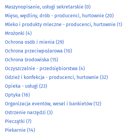
Maszynopisanie, usługi sekretarskie
(0)
Mleko i produkty mleczne - producenci, hurtownie
(1)
Mięso, wędliny, drób - producenci, hurtownie
(20)
Mleko i produkty mleczne - producenci, hurtownie
(1)
Mrożonki
(4)
Mrożonki
(4)
Ochrona osób i mienia
(29)
Ochrona osób i mienia
(29)
Ochrona przeciwpożarowa
(10)
Ochrona przeciwpożarowa
(10)
Ochrona środowiska
(15)
Oczyszczalnie - przedsiębiorstwa
(4)
Ochrona środowiska
(15)
Odzież i konfekcja - producenci, hurtownie
(32)
Opieka - usługi
(23)
Oczyszczalnie - przedsiębiorstwa
(4)
Optyka
(16)
Organizacja eventów, wesel i bankietów
(12)
Odzież i konfekcja - producenci, hurtownie
(32)
Ostrzenie narzędzi
(3)
Opieka - usługi
(23)
Pieczątki
(7)
Piekarnie
(14)
Optyka
(16)