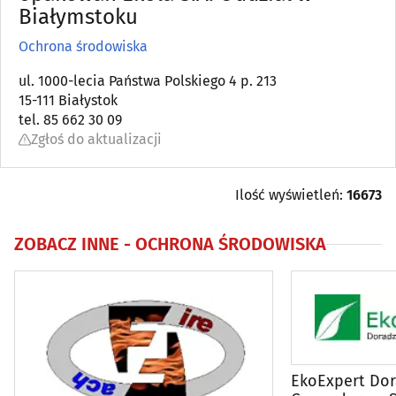
Białymstoku
Automatyka przemysłowa
(22)
Ochrona środowiska
Bielizna - producenci, hurtownie
(18)
ul. 1000-lecia Państwa Polskiego 4 p. 213
15-111 Białystok
tel. 85 662 30 09
Biura matrymonialne
(0)
Zgłoś do aktualizacji
Biurowe urządzenia i papiernicze artykuły - produkcja,
hurt
(6)
Ilość wyświetleń:
16673
Catering
(9)
ZOBACZ INNE -
OCHRONA ŚRODOWISKA
Dezynfekcja, dezynsekcja, deratyzacja
(11)
DVD - produkcja, sprzedaż, kopiowanie
(4)
Elektromechanika
(9)
EkoExpert Dor