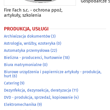
Gospodarcze Sp
Energetyka
(22)
Fire Fach s.c. - ochrona ppoż,
artykuły, szkolenia
Fotografia - usługi
(55)
PRODUKCJA, USŁUGI
Galwanizacja
(3)
Archiwizacja dokumentów
(3)
Gaz - dystrybucja, napełnianie
(6)
Astrologia, wróżby, ezoteryka
(0)
Automatyka przemysłowa
(22)
Grawerstwo
(9)
Bielizna - producenci, hurtownie
(18)
Biura matrymonialne
(0)
Introligatornie
(4)
Biurowe urządzenia i papiernicze artykuły - produkcja,
hurt
(6)
Kamieniarze
(31)
Catering
(9)
Dezynfekcja, dezynsekcja, deratyzacja
(11)
Klucze - dorabianie
(12)
DVD - produkcja, sprzedaż, kopiowanie
(4)
Elektromechanika
(9)
Kominiarze
(8)