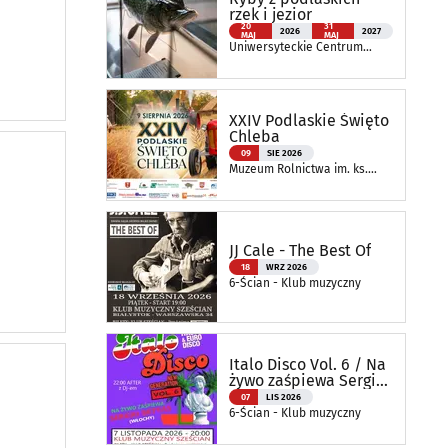
rzek i jezior
20
31
2026
2027
MAJ
MAJ
Uniwersyteckie Centrum
Przyrodnicze im. Prof.
Andrzeja Myrchy
XXIV Podlaskie Święto
Chleba
09
SIE 2026
Muzeum Rolnictwa im. ks.
Krzysztofa Kluka w
Ciechanowcu
JJ Cale - The Best Of
18
WRZ 2026
6-Ścian - Klub muzyczny
Italo Disco Vol. 6 / Na
żywo zaśpiewa Sergio
Bettas
07
LIS 2026
6-Ścian - Klub muzyczny