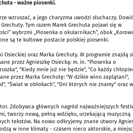
chuta - ważne piosenki.
rze wzruszać, a jego charyzma uwodzi słuchaczy. Dowi
Grechuty. Tym razem Marek Grechuta pojawi się w
ości” wybrzmi „Piosenka o okularnikach”, obok „Korow
zone są te kultowe postacie polskiej piosenki.
i Osieckiej oraz Marka Grechuty. W programie znajdą s
sane przez Agnieszkę Osiecką: m. in. "Piosenka o
ruszka", "Kiedy mnie już nie będzie", "Co każdy chłopie
ne przez Marka Grechutę: "W dzikie wino zaplątani",
d", "Świat w obłokach", "Dni których nie znamy" oraz w
ytor. Zdobywca głównych nagród najważniejszych festi
mi, tworzy nową, pełną wdzięku, urzekającą muzyczną
rudnych tekstów. Na nowo odkryjemy znane utwory Agnie
odzą w inne klimaty - czasem nieco aktorskie, a miejs