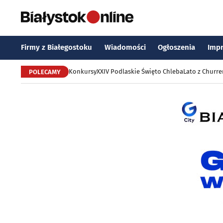
Firmy z Białegostoku
Wiadomości
Ogłoszenia
Imp
Konkursy
XXIV Podlaskie Święto Chleba
Lato z Churr
POLECAMY