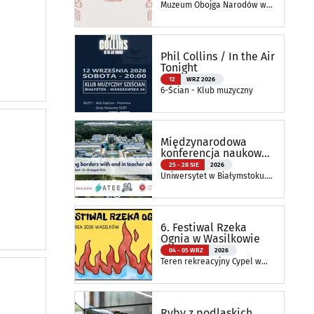
naturą
Muzeum Obojga Narodów w
Bielsku Podlaskim Oddział
Muzeum Podlaskiego w
Białymstoku
Phil Collins / In the Air
Tonight
12
WRZ 2026
6-Ścian - Klub muzyczny
Międzynarodowa
konferencja naukowa
ATEE Annual
25 - 28 SIE
2026
Conference 2026
Uniwersytet w Białymstoku.
Wydział Nauk o Edukacji
6. Festiwal Rzeka
Ognia w Wasilkowie
04 - 05 WRZ
2026
Teren rekreacyjny Cypel w
Wasilkowie
Ryby z podlaskich