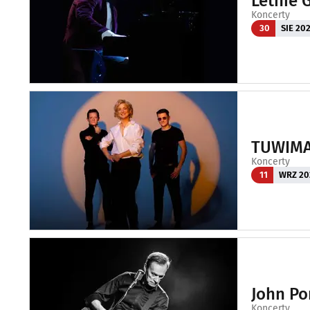
Letnie 
Koncerty
30
SIE 20
TUWIMA
Koncerty
11
WRZ 20
John Po
Koncerty