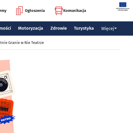
irmy
Ogłoszenia
Komunikacja
mości
Motoryzacja
Zdrowie
Turystyka
Więcej
tnie Granie w Nie Teatrze