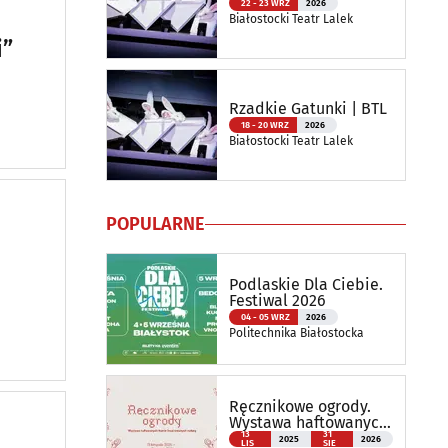
22 - 23 WRZ
2026
Białostocki Teatr Lalek
i”
Rzadkie Gatunki | BTL
18 - 20 WRZ
2026
Białostocki Teatr Lalek
POPULARNE
Podlaskie Dla Ciebie.
Festiwal 2026
04 - 05 WRZ
2026
Politechnika Białostocka
Ręcznikowe ogrody.
Wystawa haftowanych
tkanin inspirowanych
13
31
2025
2026
LIS
SIE