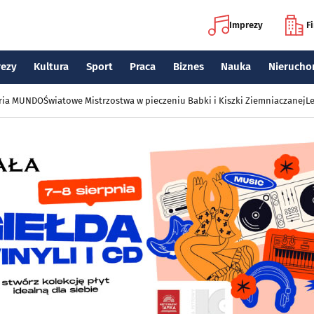
Imprezy
F
rezy
Kultura
Sport
Praca
Biznes
Nauka
Nierucho
eria MUNDO
Światowe Mistrzostwa w pieczeniu Babki i Kiszki Ziemniaczanej
Le