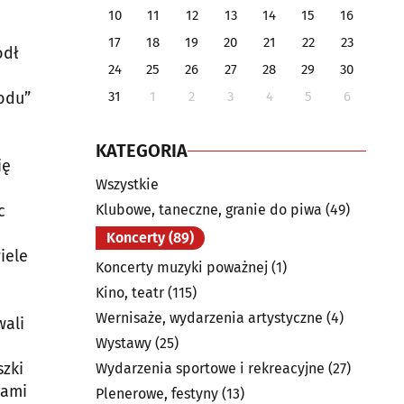
10
11
12
13
14
15
16
17
18
19
20
21
22
23
ódł
24
25
26
27
28
29
30
odu”
31
1
2
3
4
5
6
KATEGORIA
ię
Wszystkie
c
Klubowe, taneczne, granie do piwa
(49)
Koncerty
(89)
iele
Koncerty muzyki poważnej
(1)
Kino, teatr
(115)
Wernisaże, wydarzenia artystyczne
(4)
wali
Wystawy
(25)
szki
Wydarzenia sportowe i rekreacyjne
(27)
cami
Plenerowe, festyny
(13)