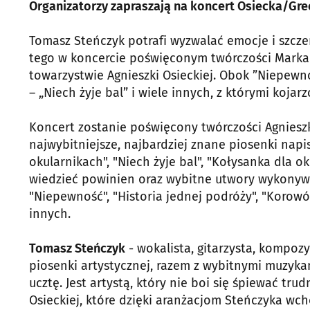
Organizatorzy zapraszają na koncert Osiecka/Gre
Tomasz Steńczyk potrafi wyzwalać emocje i szcze
tego w koncercie poświęconym twórczości Marka 
towarzystwie Agnieszki Osieckiej. Obok ”Niepewn
– „Niech żyje bal” i wiele innych, z którymi kojar
Koncert zostanie poświęcony twórczości Agnieszk
najwybitniejsze, najbardziej znane piosenki napi
okularnikach", "Niech żyje bal", "Kołysanka dla ok
wiedzieć powinien oraz wybitne utwory wykonywa
"Niepewność", "Historia jednej podróży", "Korowó
innych.
Tomasz Steńczyk
- wokalista, gitarzysta, kompoz
piosenki artystycznej, razem z wybitnymi muzyka
ucztę. Jest artystą, który nie boi się śpiewać t
Osieckiej, które dzięki aranżacjom Steńczyka wch