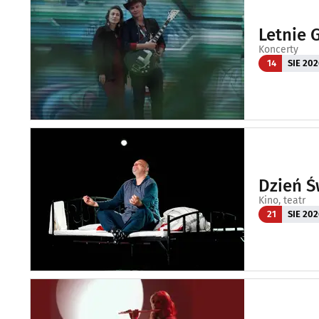
Letnie 
Koncerty
14
SIE 202
Dzień Ś
Kino, teatr
21
SIE 202