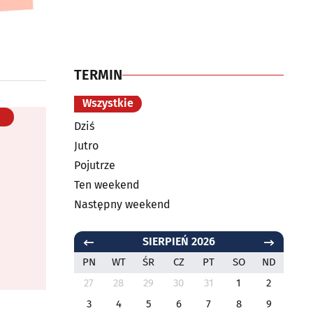
TERMIN
Wszystkie
Dziś
Jutro
Pojutrze
Ten weekend
Następny weekend
SIERPIEŃ 2026
PN
WT
ŚR
CZ
PT
SO
ND
27
28
29
30
31
1
2
3
4
5
6
7
8
9