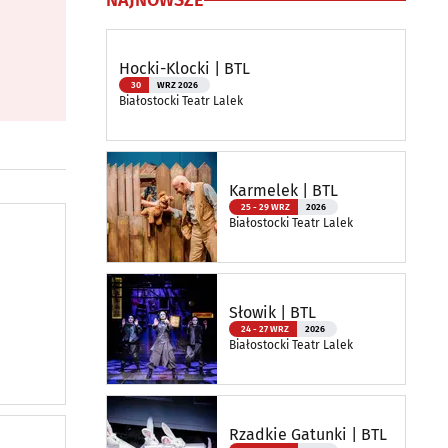
NAJNOWSZE
Hocki-Klocki | BTL
30
WRZ 2026
Białostocki Teatr Lalek
Karmelek | BTL
25 - 29 WRZ
2026
Białostocki Teatr Lalek
Słowik | BTL
24 - 27 WRZ
2026
Białostocki Teatr Lalek
Rzadkie Gatunki | BTL