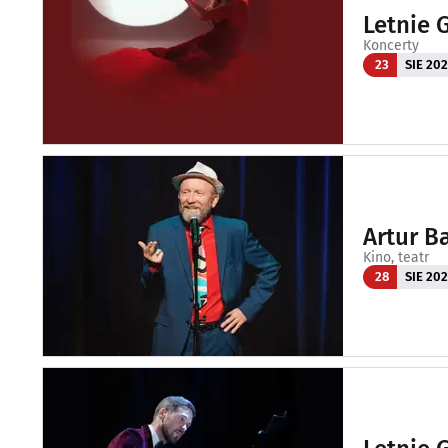
Letnie 
Koncerty
23
SIE 20
Artur B
Kino, teatr
28
SIE 20