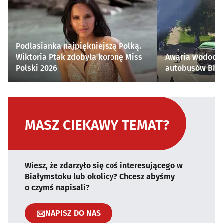
Podlasianka najpiękniejszą Polką.
Wiktoria Ptak zdobyła koronę Miss
Awaria wodocią
Polski 2026
autobusów BKM 
MASZ CIEKAWY TEMAT?
Wiesz, że zdarzyło się coś interesującego w
Białymstoku lub okolicy? Chcesz abyśmy
o czymś napisali?
NAPISZ DO NAS