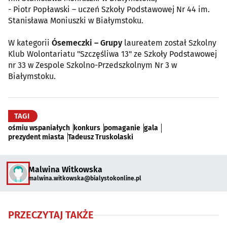
- Piotr Popławski – uczeń Szkoły Podstawowej Nr 44 im.
Stanisława Moniuszki w Białymstoku.
W kategorii
Ósemeczki – Grupy
laureatem został Szkolny
Klub Wolontariatu "Szczęśliwa 13" ze Szkoły Podstawowej
nr 33 w Zespole Szkolno-Przedszkolnym Nr 3 w
Białymstoku.
TAGI
ośmiu wspaniałych
konkurs
pomaganie
gala
prezydent miasta
Tadeusz Truskolaski
Malwina Witkowska
malwina.witkowska@bialystokonline.pl
PRZECZYTAJ TAKŻE