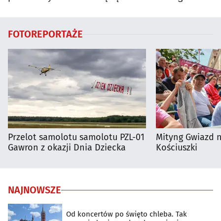
utrudnienia?
FOTOREPORTAŻE
Przelot samolotu samolotu PZL-01
Mityng Gwiazd 
Gawron z okazji Dnia Dziecka
Kościuszki
NAJNOWSZE
Od koncertów po święto chleba. Tak