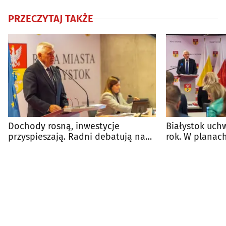
PRZECZYTAJ TAKŻE
Dochody rosną, inwestycje
Białystok uch
przyspieszają. Radni debatują nad
rok. W planac
budżetem
inwestycji