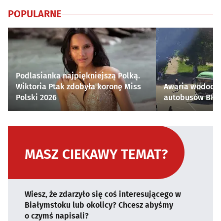
POPULARNE
Podlasianka najpiękniejszą Polką.
Wiktoria Ptak zdobyła koronę Miss
Awaria wodocią
Polski 2026
autobusów BKM 
MASZ CIEKAWY TEMAT?
Wiesz, że zdarzyło się coś interesującego w
Białymstoku lub okolicy? Chcesz abyśmy
o czymś napisali?