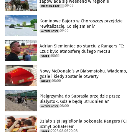
zapowiada się weekend w regionie
09:09
KULTURA I ROZRYWKA
Kominowe Bajoro w Choroszczy przejdzie
rewitalizację. Co się zmieni?
09:00
AKTUALNOŚCI
Adrian Siemieniec po starciu z Rangers FC:
Czuć było atmosferę dużego meczu
08:55
SPORT
Nowy McDonald’s w Białymstoku. Wiadomo,
gdzie i kiedy zostanie otwarty
08:00
BIZNES
Pielgrzymka do Supraśla przejdzie przez
Białystok. Gdzie będą utrudnienia?
08:00
AKTUALNOŚCI
Działo się! Jagiellonia pokonała Rangers FC!
Szmyt bohaterem
2026.08.06 20:08
SPORT