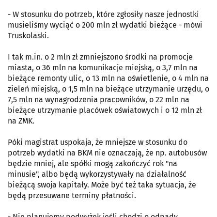
- W stosunku do potrzeb, które zgłosiły nasze jednostki
musieliśmy wyciąć o 200 mln zł wydatki bieżące - mówi
Truskolaski.
I tak m.in. o 2 mln zł zmniejszono środki na promocje
miasta, o 36 mln na komunikacje miejską, o 3,7 mln na
bieżące remonty ulic, o 13 mln na oświetlenie, o 4 mln na
zieleń miejską, o 1,5 mln na bieżące utrzymanie urzędu, o
7,5 mln na wynagrodzenia pracowników, o 22 mln na
bieżące utrzymanie placówek oświatowych i o 12 mln zł
na ZMK.
Póki magistrat uspokaja, że mniejsze w stosunku do
potrzeb wydatki na BKM nie oznaczają, że np. autobusów
będzie mniej, ale spółki mogą zakończyć rok "na
minusie", albo będą wykorzystywały na działalność
bieżącą swoja kapitały. Może być też taka sytuacja, że
będą przesuwane terminy płatności.
- Nie planujemy podwyżek jeśli chodzi o odpady