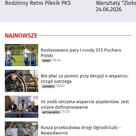
Rodzinny Retro Piknik PKS
Warsztaty "Zioł
24.06.2026
NAJNOWSZE
Rozlosowano pary I rundy STS Pucharu
Polski
18:44
SPORT
Nie płać za pomoc przy decyzji o wsparciu.
Urząd ostrzega
16:00
ZDROWIE
45 osób otrzyma wsparcie asystentów. Jest
unijne dofinansowanie
15:30
AKTUALNOŚCI
Rusza przebudowa drogi Ogrodniczki -
Nowodworce