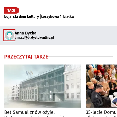
TAGI
bojarski dom kultury
koszykowa 1
białka
Anna Dycha
anna.d@bialystokonline.pl
PRZECZYTAJ TAKŻE
Bet Samuel znów ożyje.
35-lecie Domu