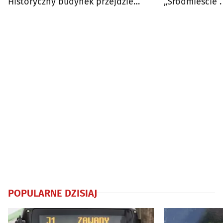
Historyczny budynek przejdzie
„Śródmieście”.
modernizację
Urszuli Dudzia
POPULARNE DZISIAJ