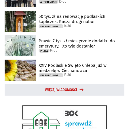
15:00
AKTUALNOŚCI
50 tys. zł na renowację podlaskich
kapliczek. Rusza drugi nabór
14:30
KULTURA I ROZRYWKA
Prawie 7 tys. zł miesięcznie dodatku do
emerytury. Kto tyle dostanie?
14:00
PRACA
XXIV Podlaskie Święto Chleba już w
niedzielę w Ciechanowcu
13:30
KULTURA I ROZRYWKA
WIĘCEJ WIADOMOŚCI