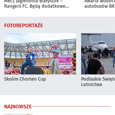
Mecz Jagiellonia Białystok –
Awaria wodoci
Rangers FC. Będą dodatkowe
autobusów BKM
autobusy dla kibiców
FOTOREPORTAŻE
Skolim Chorten Cup
Podlaskie Święto
Lotnictwa
NAJNOWSZE