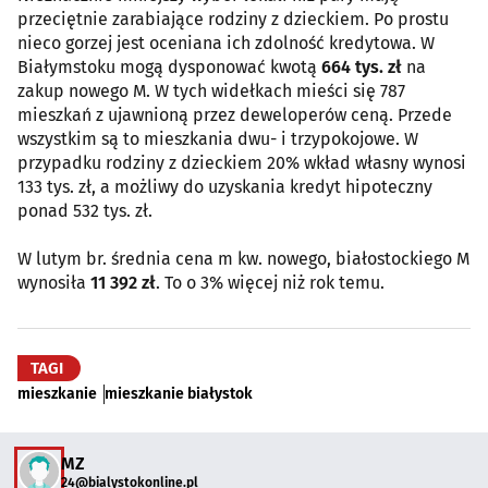
przeciętnie zarabiające rodziny z dzieckiem. Po prostu
nieco gorzej jest oceniana ich zdolność kredytowa. W
Białymstoku mogą dysponować kwotą
664 tys. zł
na
zakup nowego M. W tych widełkach mieści się 787
mieszkań z ujawnioną przez deweloperów ceną. Przede
wszystkim są to mieszkania dwu- i trzypokojowe. W
przypadku rodziny z dzieckiem 20% wkład własny wynosi
133 tys. zł, a możliwy do uzyskania kredyt hipoteczny
ponad 532 tys. zł.
W lutym br. średnia cena m kw. nowego, białostockiego M
wynosiła
11 392 zł
. To o 3% więcej niż rok temu.
TAGI
mieszkanie
mieszkanie białystok
MZ
24@bialystokonline.pl