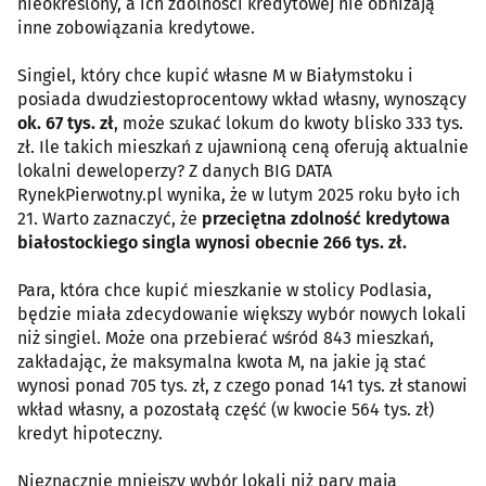
nieokreślony, a ich zdolności kredytowej nie obniżają
inne zobowiązania kredytowe.
Singiel, który chce kupić własne M w Białymstoku i
posiada dwudziestoprocentowy wkład własny, wynoszący
ok. 67 tys. zł
, może szukać lokum do kwoty blisko 333 tys.
zł. Ile takich mieszkań z ujawnioną ceną oferują aktualnie
lokalni deweloperzy? Z danych BIG DATA
RynekPierwotny.pl wynika, że w lutym 2025 roku było ich
21. Warto zaznaczyć, że
przeciętna zdolność kredytowa
białostockiego singla wynosi obecnie 266 tys. zł.
Para, która chce kupić mieszkanie w stolicy Podlasia,
będzie miała zdecydowanie większy wybór nowych lokali
niż singiel. Może ona przebierać wśród 843 mieszkań,
zakładając, że maksymalna kwota M, na jakie ją stać
wynosi ponad 705 tys. zł, z czego ponad 141 tys. zł stanowi
wkład własny, a pozostałą część (w kwocie 564 tys. zł)
kredyt hipoteczny.
Nieznacznie mniejszy wybór lokali niż pary mają