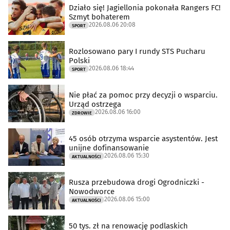
Działo się! Jagiellonia pokonała Rangers FC!
Szmyt bohaterem
2026.08.06 20:08
SPORT
Rozlosowano pary I rundy STS Pucharu
Polski
2026.08.06 18:44
SPORT
Nie płać za pomoc przy decyzji o wsparciu.
Urząd ostrzega
2026.08.06 16:00
ZDROWIE
45 osób otrzyma wsparcie asystentów. Jest
unijne dofinansowanie
2026.08.06 15:30
AKTUALNOŚCI
Rusza przebudowa drogi Ogrodniczki -
Nowodworce
2026.08.06 15:00
AKTUALNOŚCI
50 tys. zł na renowację podlaskich