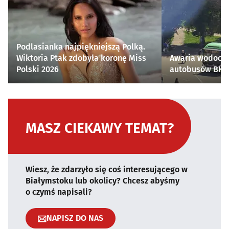
Podlasianka najpiękniejszą Polką.
Wiktoria Ptak zdobyła koronę Miss
Awaria wodocią
Polski 2026
autobusów BKM 
MASZ CIEKAWY TEMAT?
Wiesz, że zdarzyło się coś interesującego w
Białymstoku lub okolicy? Chcesz abyśmy
o czymś napisali?
NAPISZ DO NAS