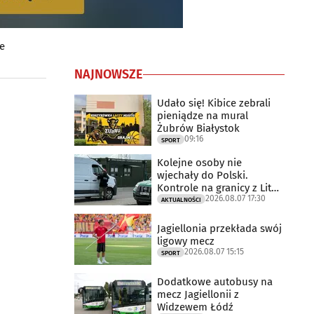
e
NAJNOWSZE
Udało się! Kibice zebrali
pieniądze na mural
Żubrów Białystok
09:16
SPORT
Kolejne osoby nie
wjechały do Polski.
Kontrole na granicy z Litwą
2026.08.07 17:30
trwają
AKTUALNOŚCI
Jagiellonia przekłada swój
ligowy mecz
2026.08.07 15:15
SPORT
Dodatkowe autobusy na
mecz Jagiellonii z
Widzewem Łódź