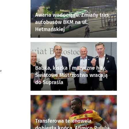
Awaria wodociągu. Zmiany tras
autobusów BKM na ul.
Hetmańskiej
Babka, kiszka i muzyczne hity.
,
Światowe Mistrzostwa wracają
do Supraśla
Transferowa telenowela
dobiegła końca. Afimico Pululu