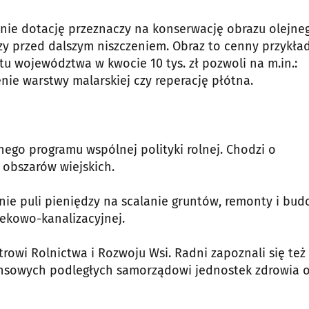
nie dotację przeznaczy na konserwację obrazu olejne
czy przed dalszym niszczeniem. Obraz to cenny przykła
u województwa w kwocie 10 tys. zł pozwoli na m.in.:
nie warstwy malarskiej czy reperację płótna.
nego programu wspólnej polityki rolnej. Chodzi o
 obszarów wiejskich.
e puli pieniędzy na scalanie gruntów, remonty i bu
iekowo-kanalizacyjnej.
owi Rolnictwa i Rozwoju Wsi. Radni zapoznali się też 
ansowych podległych samorządowi jednostek zdrowia o