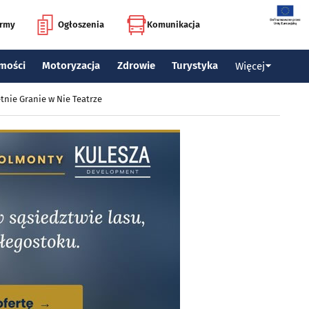
irmy
Ogłoszenia
Komunikacja
mości
Motoryzacja
Zdrowie
Turystyka
Więcej
tnie Granie w Nie Teatrze