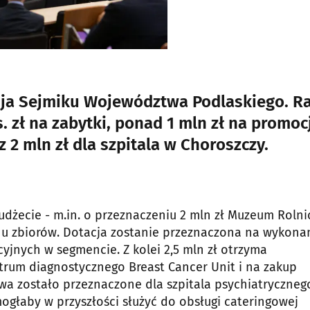
esja Sejmiku Województwa Podlaskiego. R
. zł na zabytki, ponad 1 mln zł na promoc
z 2 mln zł dla szpitala w Choroszczy.
dżecie - m.in. o przeznaczeniu 2 mln zł Muzeum Roln
 zbiorów. Dotacja zostanie przeznaczona na wykona
cyjnych w segmencie. Z kolei 2,5 mln zł otrzyma
ntrum diagnostycznego Breast Cancer Unit i na zakup
wa zostało przeznaczone dla szpitala psychiatryczneg
ogłaby w przyszłości służyć do obsługi cateringowej