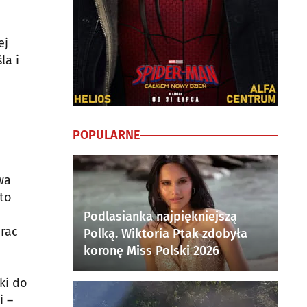
ej
la i
POPULARNE
wa
 to
Podlasianka najpiękniejszą
prac
Polką. Wiktoria Ptak zdobyła
koronę Miss Polski 2026
ki do
i –