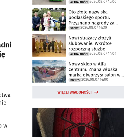
2026.08.07 15:00
AKTUALNOŚCI
Oto złote nazwiska
podlaskiego sportu.
Przyznano nagrody za
2026.08.07 14:30
2025 rok
SPORT
Nowi strażacy złożyli
ślubowanie. Wkrótce
adni
rozpoczną służbę
ję
2026.08.07 14:04
AKTUALNOŚCI
Nowy sklep w Alfa
Centrum. Znana włoska
marka otworzyła salon w
2026.08.07 14:00
Białymstoku
BIZNES
WIĘCEJ WIADOMOŚCI
ictwa
nie
o w