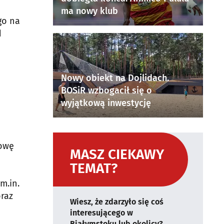
ma nowy klub
go na
d
Nowy obiekt na Dojlidach.
BOSiR wzbogacił się o
wyjątkową inwestycję
dowę
MASZ CIEKAWY
TEMAT?
m.in.
raz
Wiesz, że zdarzyło się coś
interesującego w
Białymstoku lub okolicy?