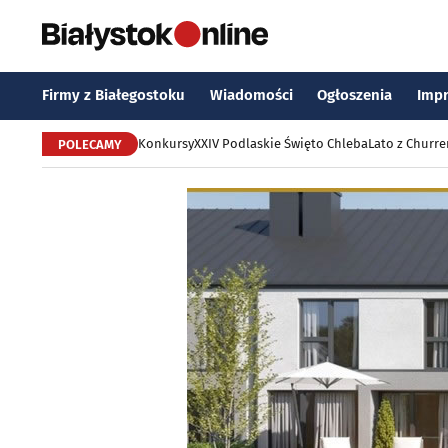
Firmy z Białegostoku
Wiadomości
Ogłoszenia
Imp
Konkursy
XXIV Podlaskie Święto Chleba
Lato z Churr
POLECAMY