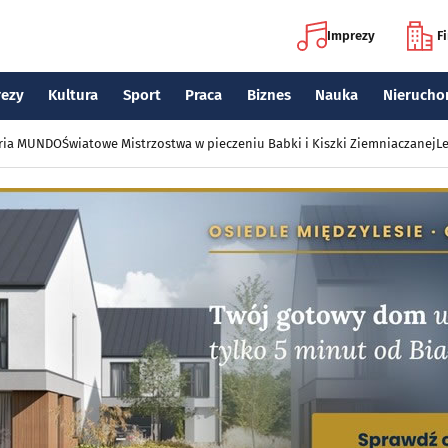
Imprezy
F
rezy
Kultura
Sport
Praca
Biznes
Nauka
Nierucho
eria MUNDO
Światowe Mistrzostwa w pieczeniu Babki i Kiszki Ziemniaczanej
Le