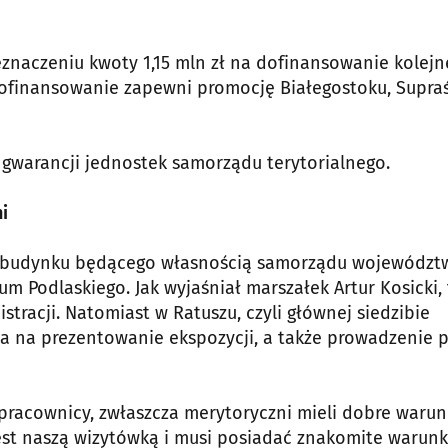
naczeniu kwoty 1,15 mln zł na dofinansowanie kolejn
 Dofinansowanie zapewni promocję Białegostoku, Supraś
i gwarancji jednostek samorządu terytorialnego.
i
u budynku będącego własnością samorządu województ
um Podlaskiego. Jak wyjaśniał marszałek Artur Kosicki,
racji. Natomiast w Ratuszu, czyli głównej siedzibie
a na prezentowanie ekspozycji, a także prowadzenie 
pracownicy, zwłaszcza merytoryczni mieli dobre warun
est naszą wizytówką i musi posiadać znakomite warunk