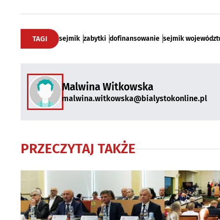
TAGI
sejmik
zabytki
dofinansowanie
sejmik województ
Malwina Witkowska
malwina.witkowska@bialystokonline.pl
PRZECZYTAJ TAKŻE