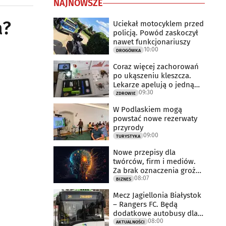
NAJNOWSZE
a?
Uciekał motocyklem przed
policją. Powód zaskoczył
nawet funkcjonariuszy
10:00
DROGÓWKA
Coraz więcej zachorowań
po ukąszeniu kleszcza.
Lekarze apelują o jedną
09:30
rzecz
ZDROWIE
W Podlaskiem mogą
powstać nowe rezerwaty
przyrody
09:00
TURYSTYKA
Nowe przepisy dla
twórców, firm i mediów.
Za brak oznaczenia grożą
08:07
milionowe
BIZNES
Mecz Jagiellonia Białystok
– Rangers FC. Będą
dodatkowe autobusy dla
08:00
kibiców
AKTUALNOŚCI