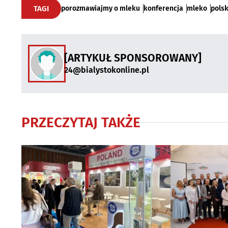
TAGI
porozmawiajmy o mleku
konferencja
mleko
polsk
[ARTYKUŁ SPONSOROWANY]
24@bialystokonline.pl
PRZECZYTAJ TAKŻE