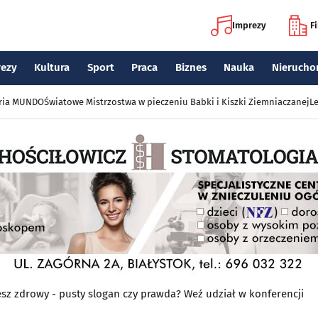
Imprezy
F
rezy
Kultura
Sport
Praca
Biznes
Nauka
Nierucho
eria MUNDO
Światowe Mistrzostwa w pieczeniu Babki i Kiszki Ziemniaczanej
Le
esz zdrowy - pusty slogan czy prawda? Weź udział w konferencji