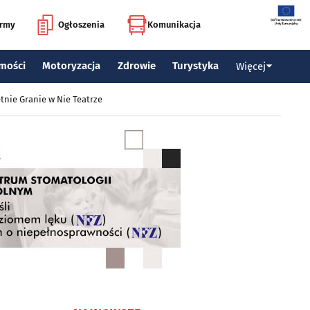
irmy
Ogłoszenia
Komunikacja
mości
Motoryzacja
Zdrowie
Turystyka
Więcej
tnie Granie w Nie Teatrze