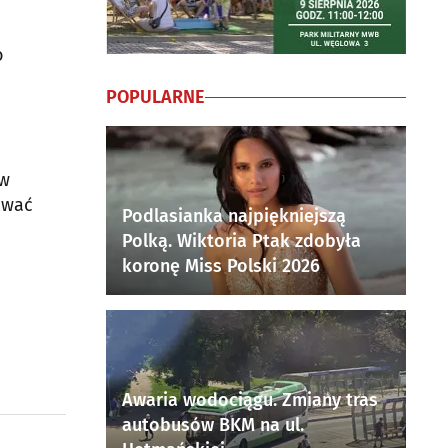
o
POPULARNE
 w
ować
Podlasianka najpiękniejszą
Polką. Wiktoria Ptak zdobyła
koronę Miss Polski 2026
Awaria wodociągu. Zmiany tras
autobusów BKM na ul.