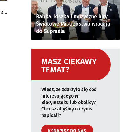
je
Babka, kiszka i muzyczne hity.
Światowe Mistrzostwa wracają
do Supraśla
MASZ CIEKAWY
TEMAT?
Wiesz, że zdarzyło się coś
interesującego w
Białymstoku lub okolicy?
Chcesz abyśmy o czymś
napisali?
NAPISZ DO NAS