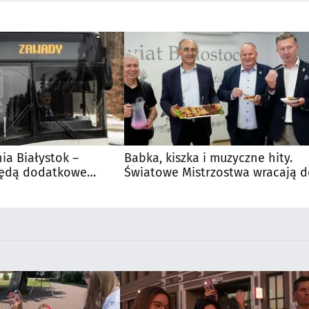
nia Białystok –
Babka, kiszka i muzyczne hity.
Będą dodatkowe
Światowe Mistrzostwa wracają 
 kibiców
Supraśla