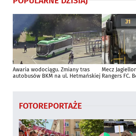
POPULARNE DZISIAJ
Awaria wodociągu. Zmiany tras
Mecz Jagiello
autobusów BKM na ul. Hetmańskiej
Rangers FC. 
autobusy dla
FOTOREPORTAŻE