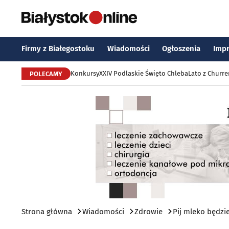
Firmy z Białegostoku
Wiadomości
Ogłoszenia
Imp
Konkursy
XXIV Podlaskie Święto Chleba
Lato z Churr
POLECAMY
Strona główna
Wiadomości
Zdrowie
Pij mleko będzi