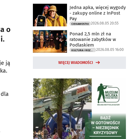
Jedna apka, więcej wygody
- zakupy online z InPost
Pay
2026.08.05 20:55
CIEKAWOSTKI
a o
Ponad 2,5 mln zł na
i.
ratowanie zabytków w
Podlaskiem
2026.08.05 16:00
KULTURA I ROZRYWKA
e ją
WIĘCEJ WIADOMOŚCI
ka.
 dla
w