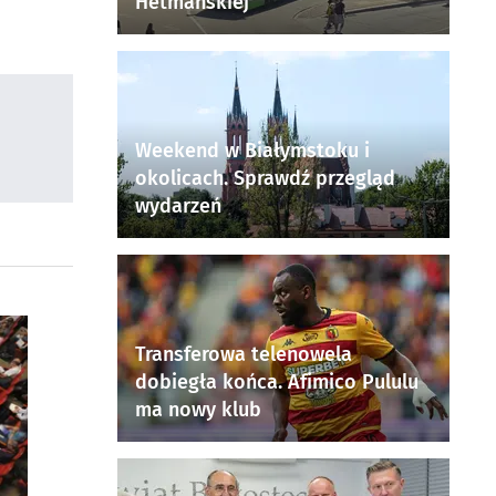
Hetmańskiej
Weekend w Białymstoku i
okolicach. Sprawdź przegląd
wydarzeń
Transferowa telenowela
dobiegła końca. Afimico Pululu
ma nowy klub