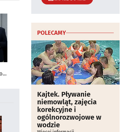
POLECAMY
do
Kajtek. Pływanie
niemowląt, zajęcia
korekcyjne i
ogólnorozwojowe w
wodzie
Więcej informacji