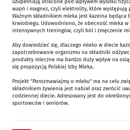
uzupełniają utracone pod wpływem wysiłku fizyczn
wapń i magnez, czyli elektrolity, które występu
Ważnym składnikiem mleka jest kazeina będąca 
krwiobiegu. Udowodniono, że obecność mleka w 
intensywnych treningów, czyli ból i zmęczenie mi
Aby dowiedzieć się, dlaczego mleko w diecie każde
zapotrzebowanie organizmu na składniki odżywcz
produkty mleczne ma bardzo duży wpływ na osią
się propozycją Polskiej Izby Mleka.
Projekt "Porozmawiajmy o mleku" ma na celu zwi
składnikiem żywienia jest nabiał oraz zwrócić u
codziennej diecie. Adresowany jest do określonym
sportowców i seniorów.