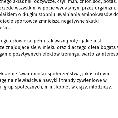
ego składniki odżywcze, czyli m.in. chlor, sód, potas,
ją przede wszystkim w pocie wydalanym przez organizm.
białkiem o długim stopniu uwalniania aminokwasów d
diecie sportowca zmniejsza negatywne skutki
ęśni.
go człowieka, pełni tak ważną rolę i jakie jest
e znajdujące się w mleku oraz dlaczego dieta bogata
ganie pozytywnych efektów treningu, warto zainteres
ększenie świadomości społeczeństwa, jak istotnym
wagę na niewłaściwe nawyki i trendy żywieniowe w
 grup społecznych, m.in. kobiet w ciąży, młodzieży,