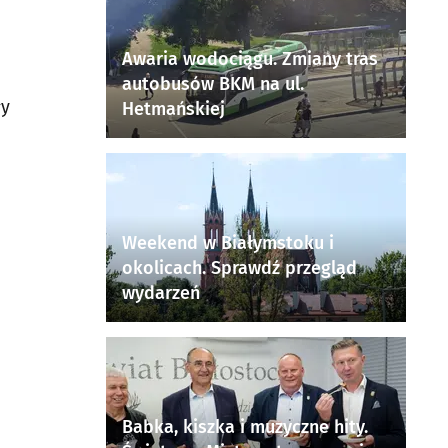
Awaria wodociągu. Zmiany tras
autobusów BKM na ul.
ły
Hetmańskiej
Weekend w Białymstoku i
okolicach. Sprawdź przegląd
wydarzeń
Babka, kiszka i muzyczne hity.