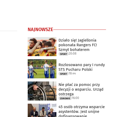
NAJNOWSZE
Działo się! Jagiellonia
pokonała Rangers FC!
Szmyt bohaterem
20:08
SPORT
Rozlosowano pary I rundy
STS Pucharu Polski
18:44
SPORT
Nie płać za pomoc przy
decyzji o wsparciu. Urząd
ostrzega
16:00
ZDROWIE
45 osób otrzyma wsparcie
asystentów. Jest unijne
dofinansowanie