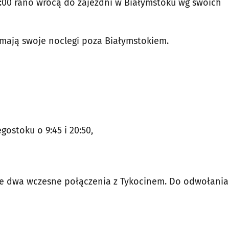
8:00 rano wrócą do zajezdni w Białymstoku wg swoich
e mają swoje noclegi poza Białymstokiem.
gostoku o 9:45 i 20:50,
ne dwa wczesne połączenia z Tykocinem. Do odwołania