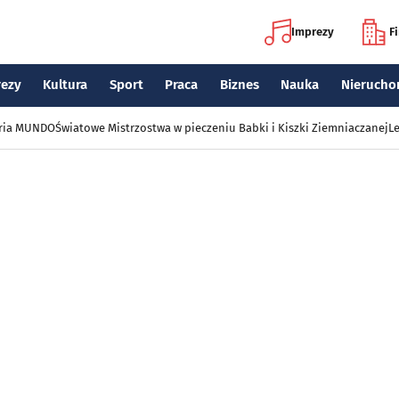
Imprezy
F
rezy
Kultura
Sport
Praca
Biznes
Nauka
Nierucho
eria MUNDO
Światowe Mistrzostwa w pieczeniu Babki i Kiszki Ziemniaczanej
Le