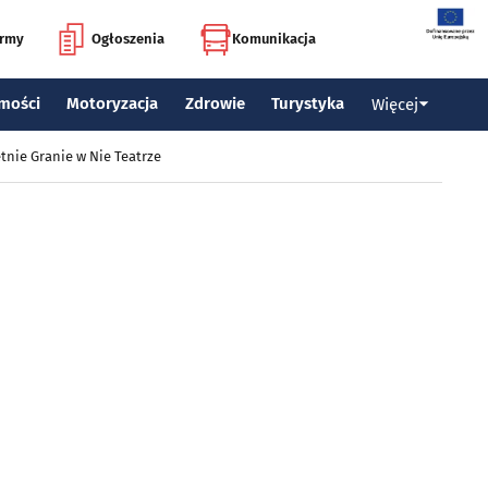
irmy
Ogłoszenia
Komunikacja
mości
Motoryzacja
Zdrowie
Turystyka
Więcej
tnie Granie w Nie Teatrze