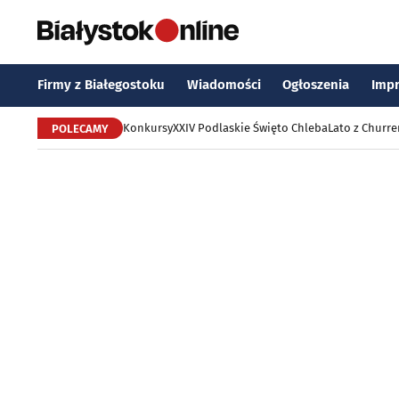
Firmy z Białegostoku
Wiadomości
Ogłoszenia
Imp
Konkursy
XXIV Podlaskie Święto Chleba
Lato z Churr
POLECAMY