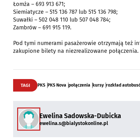
Łomża – 693 913 671;
Siemiatycze – 515 136 787 lub 515 136 798;
Suwałki – 502 048 110 lub 507 048 784;
Zambrów – 691 915 119.
Pod tymi numerami pasażerowie otrzymają też inf
zakupione bilety na niezrealizowane połączenia.
TAGI
PKS
PKS Nova
połączenia
kursy
rozkład autobus
Ewelina Sadowska-Dubicka
ewelina.s@bialystokonline.pl