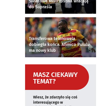
Światowe Mistrzostwa wracają
do Supraśla
Transferowa telenowela
dobiegła końca. Afimico Pululu
ma nowy klub
MASZ CIEKAWY
TEMAT?
Wiesz, że zdarzyło się coś
interesującego w