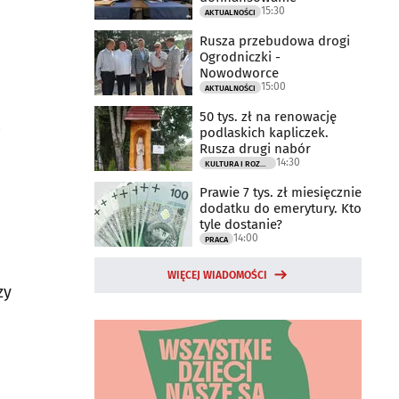
15:30
AKTUALNOŚCI
Rusza przebudowa drogi
Ogrodniczki -
Nowodworce
15:00
AKTUALNOŚCI
50 tys. zł na renowację
podlaskich kapliczek.
Rusza drugi nabór
14:30
KULTURA I ROZRYWKA
Prawie 7 tys. zł miesięcznie
dodatku do emerytury. Kto
tyle dostanie?
14:00
PRACA
WIĘCEJ WIADOMOŚCI
zy