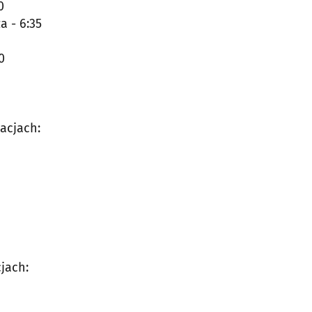
0
a - 6:35
0
acjach:
jach: