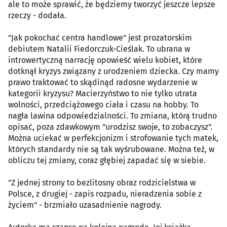
ale to może sprawić, że będziemy tworzyć jeszcze lepsze
rzeczy - dodała.
"Jak pokochać centra handlowe" jest prozatorskim
debiutem Natalii Fiedorczuk-Cieślak. To ubrana w
introwertyczną narrację opowieść wielu kobiet, które
dotknął kryzys związany z urodzeniem dziecka. Czy mamy
prawo traktować to skądinąd radosne wydarzenie w
kategorii kryzysu? Macierzyństwo to nie tylko utrata
wolności, przedciążowego ciała i czasu na hobby. To
nagła lawina odpowiedzialności. To zmiana, którą trudno
opisać, poza zdawkowym "urodzisz swoje, to zobaczysz".
Można uciekać w perfekcjonizm i strofowanie tych matek,
których standardy nie są tak wyśrubowane. Można też, w
obliczu tej zmiany, coraz głębiej zapadać się w siebie.
"Z jednej strony to bezlitosny obraz rodzicielstwa w
Polsce, z drugiej - zapis rozpadu, nieradzenia sobie z
życiem" - brzmiało uzasadnienie nagrody.