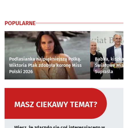
POPULARNE
Podlasianka najpiękniejszą Polką.
Babka, kiszka i
Wiktoria Ptak zdobyła koronę Miss
Światowe Mistr
Polski 2026
Supraśla
MASZ CIEKAWY TEMAT?
Wiesz, że zdarzyło się coś interesującego w