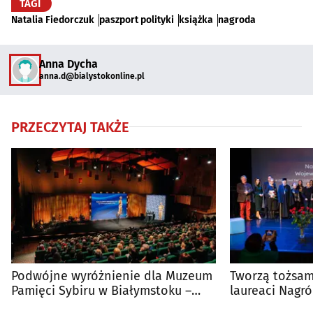
TAGI
Natalia Fiedorczuk
paszport polityki
książka
nagroda
Anna Dycha
anna.d@bialystokonline.pl
PRZECZYTAJ TAKŻE
Podwójne wyróżnienie dla Muzeum
Tworzą tożsam
Pamięci Sybiru w Białymstoku –
laureaci Nagr
Złote BohaterONy
Województwa 