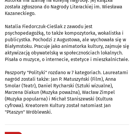
Autorka ma szansę na kolejną nagrodę. Jej książka
została zgłoszona do Nagrody Literackiej im. Wiesława
Kazaneckiego.
Natalia Fiedorczuk-Cieślak z zawodu jest
psychopedagożką, to także kompozytorka, wokalistka i
publicystka. Pochodzi z Augustowa, ale wychowała się w
Białymstoku. Pracuje jako animatorka kultury, zajmuje się
aktywizacją obywatelską w społecznościach lokalnych.
Pisała o muzyce, o internecie, estetyce i mieszkalnictwie.
Paszporty "Polityki" rozdano w 7 kategoriach. Laureatami
nagród zostali także: Jan P. Matuszyński (Film), Anna
Smolar (Teatr), Daniel Rycharski (Sztuki wizualne),
Marzena Diakun (Muzyka poważna), Wacław Zimpel
(Muzyka popularna) i Michał Staniszewski (Kultura
cyfrowa). Kreatorem Kultury został natomiast Jan
"Ptaszyn" Wróblewski.