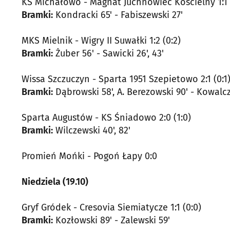
KS Michałowo - Magnat Juchnowiec Kościelny 1:1 (
Bramki:
Kondracki 65' - Fabiszewski 27'
MKS Mielnik - Wigry II Suwałki 1:2 (0:2)
Bramki:
Żuber 56' - Sawicki 26', 43'
Wissa Szczuczyn - Sparta 1951 Szepietowo 2:1 (0:1
Bramki:
Dąbrowski 58', A. Berezowski 90' - Kowalcz
Sparta Augustów - KS Śniadowo 2:0 (1:0)
Bramki:
Wilczewski 40', 82'
Promień Mońki - Pogoń Łapy 0:0
Niedziela (19.10)
Gryf Gródek - Cresovia Siemiatycze 1:1 (0:0)
Bramki:
Kozłowski 89' - Zalewski 59'