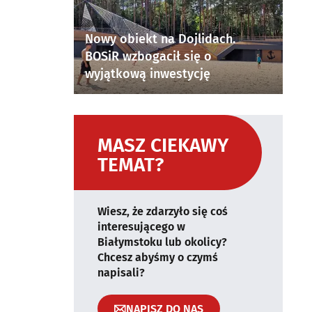
Nowy obiekt na Dojlidach.
BOSiR wzbogacił się o
wyjątkową inwestycję
MASZ CIEKAWY
TEMAT?
Wiesz, że zdarzyło się coś
interesującego w
Białymstoku lub okolicy?
Chcesz abyśmy o czymś
napisali?
NAPISZ DO NAS