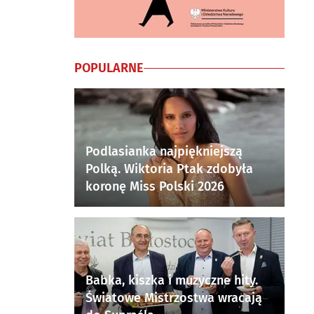
POPULARNE
Podlasianka najpiękniejszą
Polką. Wiktoria Ptak zdobyła
koronę Miss Polski 2026
Babka, kiszka i muzyczne hity.
Światowe Mistrzostwa wracają