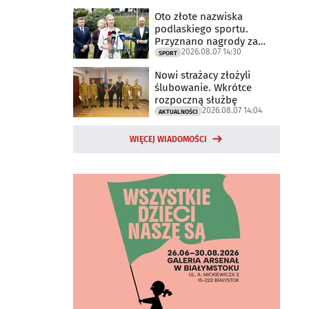
Oto złote nazwiska
podlaskiego sportu.
Przyznano nagrody za
2026.08.07 14:30
2025 rok
SPORT
Nowi strażacy złożyli
ślubowanie. Wkrótce
rozpoczną służbę
2026.08.07 14:04
AKTUALNOŚCI
WIĘCEJ WIADOMOŚCI