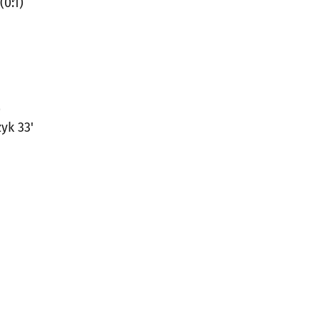
0:1)
)
yk 33'