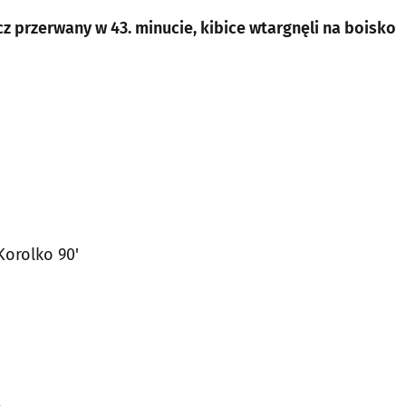
z przerwany w 43. minucie, kibice wtargnęli na boisko
 Korolko 90'