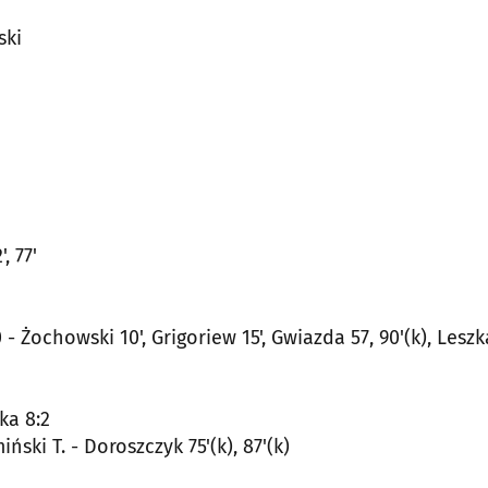
ski
, 77'
 - Żochowski 10', Grigoriew 15', Gwiazda 57, 90'(k), Leszka
ka 8:2
ski T. - Doroszczyk 75'(k), 87'(k)