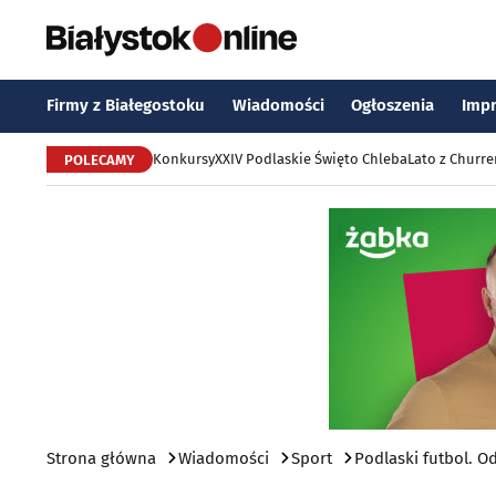
Firmy z Białegostoku
Wiadomości
Ogłoszenia
Imp
Konkursy
XXIV Podlaskie Święto Chleba
Lato z Churr
POLECAMY
Strona główna
Wiadomości
Sport
Podlaski futbol. O