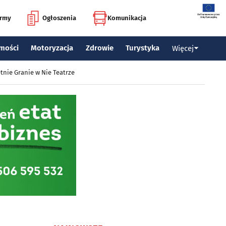
irmy
Ogłoszenia
Komunikacja
mości
Motoryzacja
Zdrowie
Turystyka
Więcej
tnie Granie w Nie Teatrze