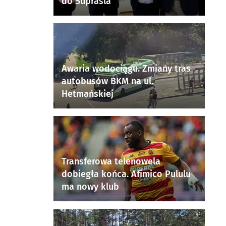
do Supraśla
Awaria wodociągu. Zmiany tras
autobusów BKM na ul.
Hetmańskiej
Transferowa telenowela
dobiegła końca. Afimico Pululu
ma nowy klub