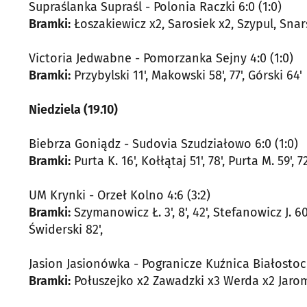
Supraślanka Supraśl - Polonia Raczki 6:0 (1:0)
Bramki:
Łoszakiewicz x2, Sarosiek x2, Szypul, Snar
Victoria Jedwabne - Pomorzanka Sejny 4:0 (1:0)
Bramki:
Przybylski 11', Makowski 58', 77', Górski 64'
Niedziela (19.10)
Biebrza Goniądz - Sudovia Szudziałowo 6:0 (1:0)
Bramki:
Purta K. 16', Kołłątaj 51', 78', Purta M. 59', 72'
UM Krynki - Orzeł Kolno 4:6 (3:2)
Bramki:
Szymanowicz Ł. 3', 8', 42', Stefanowicz J. 60
Świderski 82',
Jasion Jasionówka - Pogranicze Kuźnica Białostoc
Bramki:
Połuszejko x2 Zawadzki x3 Werda x2 Jaromiń