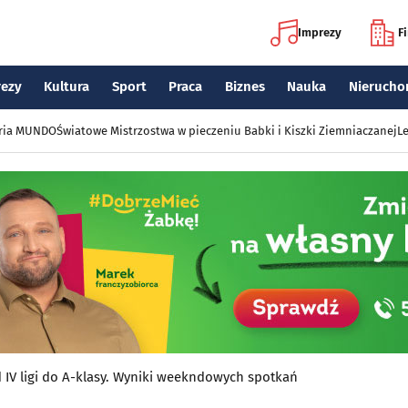
Imprezy
F
rezy
Kultura
Sport
Praca
Biznes
Nauka
Nierucho
eria MUNDO
Światowe Mistrzostwa w pieczeniu Babki i Kiszki Ziemniaczanej
Le
d IV ligi do A-klasy. Wyniki weekndowych spotkań