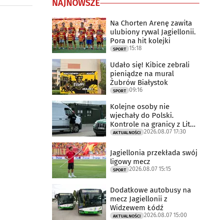
NAJNOWSZE
Na Chorten Arenę zawita
ulubiony rywal Jagiellonii.
Pora na hit kolejki
15:18
SPORT
Udało się! Kibice zebrali
pieniądze na mural
Żubrów Białystok
09:16
SPORT
Kolejne osoby nie
wjechały do Polski.
Kontrole na granicy z Litwą
2026.08.07 17:30
trwają
AKTUALNOŚCI
Jagiellonia przekłada swój
ligowy mecz
2026.08.07 15:15
SPORT
Dodatkowe autobusy na
mecz Jagiellonii z
Widzewem Łódź
2026.08.07 15:00
AKTUALNOŚCI