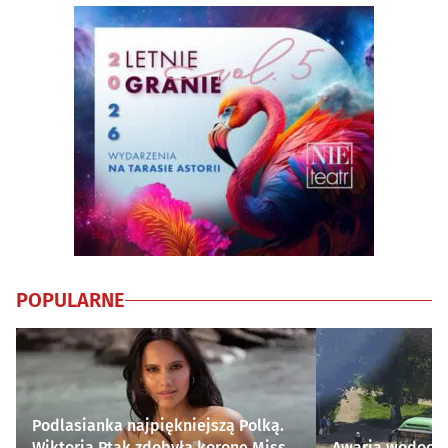
POPULARNE
Podlasianka najpiękniejszą Polką.
Wiktoria Ptak zdobyła koronę Miss
Awaria wodocią