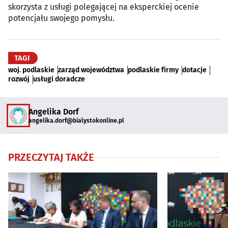
skorzysta z usługi polegającej na eksperckiej ocenie
potencjału swojego pomysłu.
TAGI
woj. podlaskie
zarząd województwa
podlaskie firmy
dotacje
rozwój
usługi doradcze
Angelika Dorf
angelika.dorf@bialystokonline.pl
PRZECZYTAJ TAKŻE