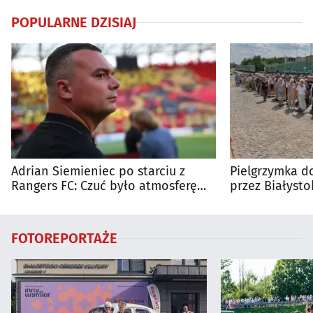
POPULARNE DZISIAJ
Adrian Siemieniec po starciu z
Pielgrzymka do
Rangers FC: Czuć było atmosferę
przez Białysto
dużego meczu
utrudnienia?
FOTOREPORTAŻE