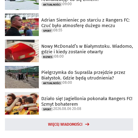
09:00
AKTUALNOŚCI
Adrian Siemieniec po starciu z Rangers FC:
Czuć było atmosferę dużego meczu
08:55
SPORT
Nowy McDonald’s w Białymstoku. Wiadomo,
gdzie i kiedy zostanie otwarty
08:00
BIZNES
Pielgrzymka do Supraśla przejdzie przez
Białystok. Gdzie będą utrudnienia?
08:00
AKTUALNOŚCI
Działo się! Jagiellonia pokonała Rangers FC!
Szmyt bohaterem
2026.08.06 20:08
SPORT
WIĘCEJ WIADOMOŚCI