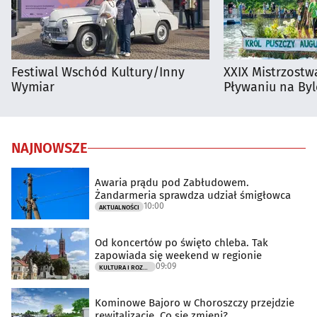
Festiwal Wschód Kultury/Inny
XXIX Mistrzostw
Wymiar
Pływaniu na By
NAJNOWSZE
Awaria prądu pod Zabłudowem.
Żandarmeria sprawdza udział śmigłowca
10:00
AKTUALNOŚCI
Od koncertów po święto chleba. Tak
zapowiada się weekend w regionie
09:09
KULTURA I ROZRYWKA
Kominowe Bajoro w Choroszczy przejdzie
rewitalizację. Co się zmieni?