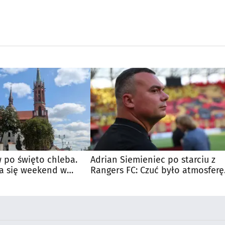
 po święto chleba.
Adrian Siemieniec po starciu z
a się weekend w
Rangers FC: Czuć było atmosferę
dużego meczu