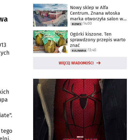
Nowy sklep w Alfa
Centrum. Znana włoska
ewa
marka otworzyła salon w
14:00
Białymstoku
BIZNES
Ogórki kiszone. Ten
sprawdzony przepis warto
013
znać
13:40
KULINARIA
cych
WIĘCEJ WIADOMOŚCI
kich
upa
ate".
 tego
lni.