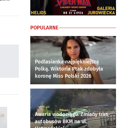
POPULARNE
Podlasianka najpiękniejszą
Polką. Wiktoria Ptak zdobyła
koronę Miss Polski 2026
Awaria wodociągu. Zmiany tras
autobusów BKM na ul.