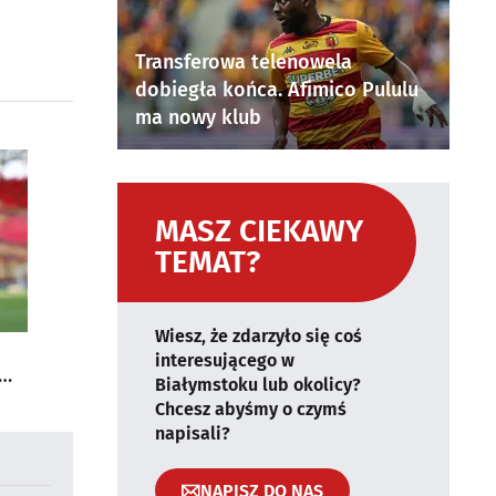
Transferowa telenowela
dobiegła końca. Afimico Pululu
ma nowy klub
MASZ CIEKAWY
TEMAT?
Wiesz, że zdarzyło się coś
interesującego w
Białymstoku lub okolicy?
Chcesz abyśmy o czymś
napisali?
NAPISZ DO NAS