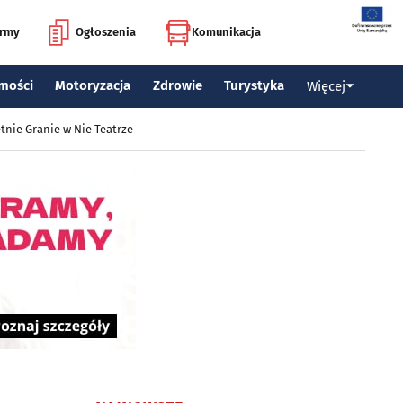
irmy
Ogłoszenia
Komunikacja
mości
Motoryzacja
Zdrowie
Turystyka
Więcej
tnie Granie w Nie Teatrze