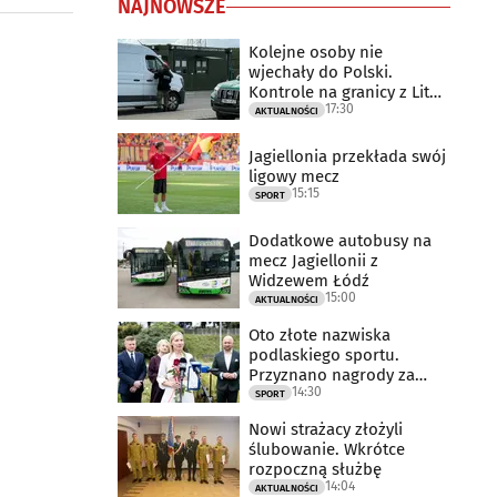
NAJNOWSZE
Kolejne osoby nie
wjechały do Polski.
Kontrole na granicy z Litwą
17:30
trwają
AKTUALNOŚCI
Jagiellonia przekłada swój
ligowy mecz
15:15
SPORT
Dodatkowe autobusy na
mecz Jagiellonii z
Widzewem Łódź
15:00
AKTUALNOŚCI
Oto złote nazwiska
podlaskiego sportu.
Przyznano nagrody za
14:30
2025 rok
SPORT
Nowi strażacy złożyli
ślubowanie. Wkrótce
rozpoczną służbę
14:04
AKTUALNOŚCI