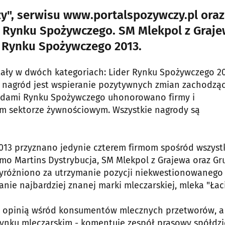
", serwisu www.portalspozywczy.pl oraz
 Rynku Spożywczego. SM Mlekpol z Graj
r Rynku Spożywczego 2013.
ały w dwóch kategoriach: Lider Rynku Spożywczego 2
 nagród jest wspieranie pozytywnych zmian zachodzą
rodami Rynku Spożywczego uhonorowano firmy i
kim sektorze żywnościowym. Wszystkie nagrody są
013 przyznano jedynie czterem firmom spośród wszyst
imo Martins Dystrybucja, SM Mlekpol z Grajewa oraz Gr
wyróżniono za utrzymanie pozycji niekwestionowanego
nie najbardziej znanej marki mleczarskiej, mleka "Łaci
brą opinią wśród konsumentów mlecznych przetworów, a
rynku mleczarskim - komentuje zespół prasowy spółdzie