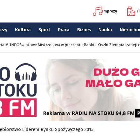
Imprezy
F
rezy
Kultura
Sport
Praca
Biznes
Nauka
Nierucho
eria MUNDO
Światowe Mistrzostwa w pieczeniu Babki i Kiszki Ziemniaczanej
Le
iębiorstwo Liderem Rynku Spożywczego 2013