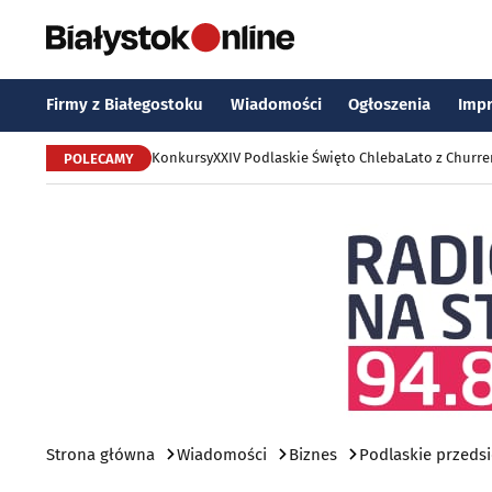
Firmy z Białegostoku
Wiadomości
Ogłoszenia
Imp
Konkursy
XXIV Podlaskie Święto Chleba
Lato z Churr
POLECAMY
Strona główna
Wiadomości
Biznes
Podlaskie przeds