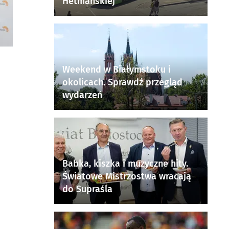
Hetmańskiej
Weekend w Białymstoku i
okolicach. Sprawdź przegląd
wydarzeń
Babka, kiszka i muzyczne hity.
Światowe Mistrzostwa wracają
do Supraśla