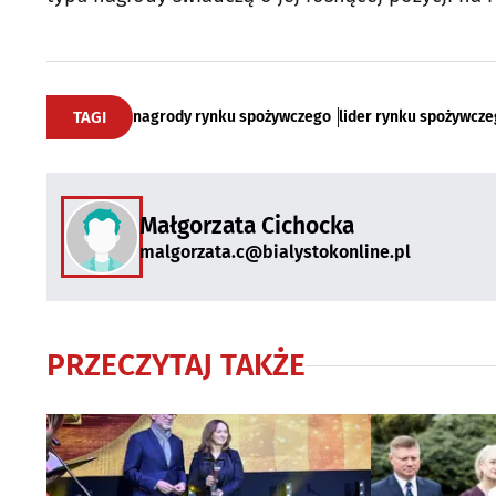
TAGI
nagrody rynku spożywczego
lider rynku spożywcze
Małgorzata Cichocka
malgorzata.c@bialystokonline.pl
PRZECZYTAJ TAKŻE