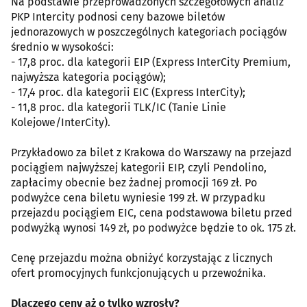
Na podstawie przeprowadzonych szczegółowych analiz
PKP Intercity podnosi ceny bazowe biletów
jednorazowych w poszczególnych kategoriach pociągów
średnio w wysokości:
- 17,8 proc. dla kategorii EIP (Express InterCity Premium,
najwyższa kategoria pociągów);
- 17,4 proc. dla kategorii EIC (Express InterCity);
- 11,8 proc. dla kategorii TLK/IC (Tanie Linie
Kolejowe/InterCity).
Przykładowo za bilet z Krakowa do Warszawy na przejazd
pociągiem najwyższej kategorii EIP, czyli Pendolino,
zapłacimy obecnie bez żadnej promocji 169 zł. Po
podwyżce cena biletu wyniesie 199 zł. W przypadku
przejazdu pociągiem EIC, cena podstawowa biletu przed
podwyżką wynosi 149 zł, po podwyżce będzie to ok. 175 zł.
Cenę przejazdu można obniżyć korzystając z licznych
ofert promocyjnych funkcjonujących u przewoźnika.
Dlaczego ceny aż o tylko wzrosły?