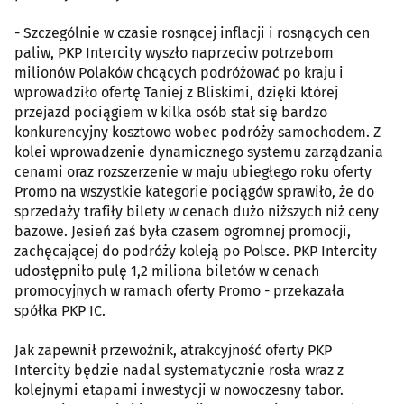
- Szczególnie w czasie rosnącej inflacji i rosnących cen
paliw, PKP Intercity wyszło naprzeciw potrzebom
milionów Polaków chcących podróżować po kraju i
wprowadziło ofertę Taniej z Bliskimi, dzięki której
przejazd pociągiem w kilka osób stał się bardzo
konkurencyjny kosztowo wobec podróży samochodem. Z
kolei wprowadzenie dynamicznego systemu zarządzania
cenami oraz rozszerzenie w maju ubiegłego roku oferty
Promo na wszystkie kategorie pociągów sprawiło, że do
sprzedaży trafiły bilety w cenach dużo niższych niż ceny
bazowe. Jesień zaś była czasem ogromnej promocji,
zachęcającej do podróży koleją po Polsce. PKP Intercity
udostępniło pulę 1,2 miliona biletów w cenach
promocyjnych w ramach oferty Promo - przekazała
spółka PKP IC.
Jak zapewnił przewoźnik, atrakcyjność oferty PKP
Intercity będzie nadal systematycznie rosła wraz z
kolejnymi etapami inwestycji w nowoczesny tabor.