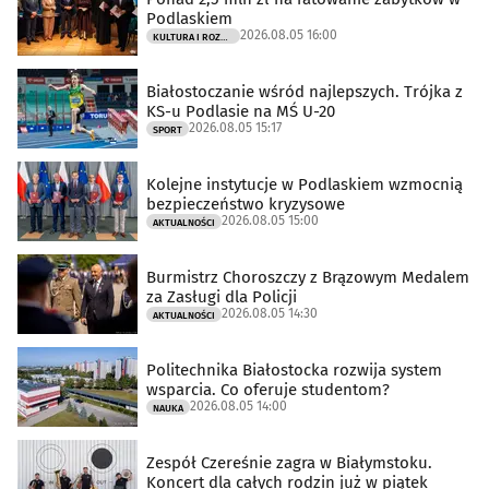
Podlaskiem
2026.08.05 16:00
KULTURA I ROZRYWKA
Białostoczanie wśród najlepszych. Trójka z
KS-u Podlasie na MŚ U-20
2026.08.05 15:17
SPORT
Kolejne instytucje w Podlaskiem wzmocnią
bezpieczeństwo kryzysowe
2026.08.05 15:00
AKTUALNOŚCI
Burmistrz Choroszczy z Brązowym Medalem
za Zasługi dla Policji
2026.08.05 14:30
AKTUALNOŚCI
Politechnika Białostocka rozwija system
wsparcia. Co oferuje studentom?
2026.08.05 14:00
NAUKA
Zespół Czereśnie zagra w Białymstoku.
Koncert dla całych rodzin już w piątek