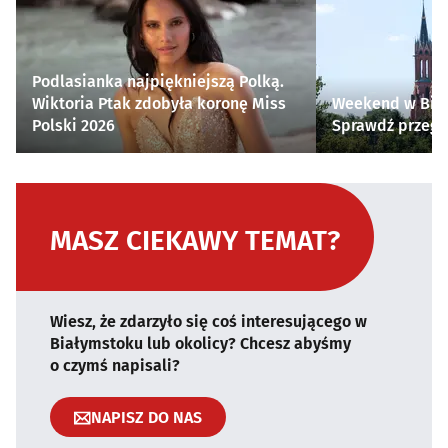
Podlasianka najpiękniejszą Polką.
Wiktoria Ptak zdobyła koronę Miss
Weekend w Biał
Polski 2026
Sprawdź przegl
MASZ CIEKAWY TEMAT?
Wiesz, że zdarzyło się coś interesującego w
Białymstoku lub okolicy? Chcesz abyśmy
o czymś napisali?
NAPISZ DO NAS