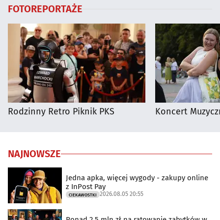
FOTOREPORTAŻE
Rodzinny Retro Piknik PKS
Koncert Muzycz
NAJNOWSZE
Jedna apka, więcej wygody - zakupy online
z InPost Pay
2026.08.05 20:55
CIEKAWOSTKI
Ponad 2,5 mln zł na ratowanie zabytków w