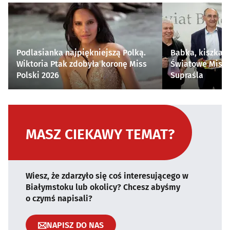
Podlasianka najpiękniejszą Polką.
Babka, kiszka i
Wiktoria Ptak zdobyła koronę Miss
Światowe Mistr
Polski 2026
Supraśla
MASZ CIEKAWY TEMAT?
Wiesz, że zdarzyło się coś interesującego w
Białymstoku lub okolicy? Chcesz abyśmy
o czymś napisali?
NAPISZ DO NAS