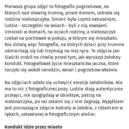
Pierwsza grupa zdjęć to fotografie pogrzebowe, na
których nad otwartą trumną, przed domem, zebrała się
rodzina nieboszczyka. Śmierć była czymś naturalnym,
ludzie - szczególni na wsiach - byli z nią oswojeni.
Umierali w domach, na oczach rodziny, a nieboszczyk
czekał na pochówek w pokoju, w którym się mieszkało.
Nie dziwią więc fotografie, na których dzieci przy trumnie
uśmiechają się lub trzymają na niej ręce. Te zdjęcia Jan
Siwicki zrobił na chwilę przed tym, jak wyruszył żałobny
kondukt. Fotografował życie mieszkańców Jaczna, które
toczyło się wokół narodzin, wesel i pogrzebów właśnie.
Na zdjęciach udało się uchwycić emocje żałobników. Nie
ma tu nic z fotograficznej pozy. Ludzie stoją autentycznie
przejęci, nie spoglądają w obiektyw, patrzą na
nieboszczyka, po raz ostatni się z nim żegnają. Wyjątkiem
jest poruszające zdjęcie kobiety w żałobie, z różańcem w
rękach, ustawionej w fotograficznym atelier.
Kondukt idzie przez miasto