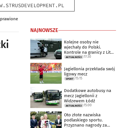
aprawione
NAJNOWSZE
ki
Kolejne osoby nie
wjechały do Polski.
Kontrole na granicy z Litwą
17:30
trwają
AKTUALNOŚCI
Jagiellonia przekłada swój
ligowy mecz
15:15
SPORT
Dodatkowe autobusy na
mecz Jagiellonii z
Widzewem Łódź
15:00
AKTUALNOŚCI
Oto złote nazwiska
podlaskiego sportu.
Przyznano nagrody za