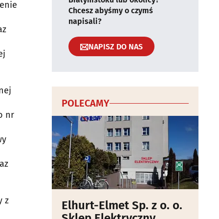
renie
Chcesz abyśmy o czymś
napisali?
az
NAPISZ DO NAS
ej
nej
POLECAMY
o nr
wy
az
y z
Elhurt-Elmet Sp. z o. o.
Sklep Elektryczny