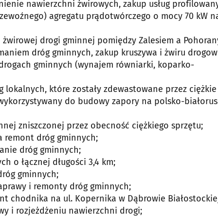
ienie nawierzchni żwirowych, zakup usług profilowan
przewoźnego) agregatu prądotwórczego o mocy 70 kW n
ni żwirowej drogi gminnej pomiędzy Zalesiem a Pohoran
zymaniem dróg gminnych, zakup kruszywa i żwiru drogow
 drogach gminnych (wynajem równiarki, koparko-
óg lokalnych, które zostały zdewastowane przez ciężkie
t wykorzystywany do budowy zapory na polsko-białorus
innej zniszczonej przez obecność ciężkiego sprzętu;
na remont dróg gminnych;
manie dróg gminnych;
ch o łącznej długości 3,4 km;
 dróg gminnych;
naprawy i remonty dróg gminnych;
nt chodnika na ul. Kopernika w Dąbrowie Białostockiej
y i rozjeżdżeniu nawierzchni drogi;