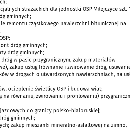
ch;
cjalnych strażackich dla jednostki OSP Milejczyce szt. 
róg gminnych;
anie remontu cząstkowego nawierzchni bitumicznej na
;
 OSP;
emont dróg gminnych;
onty dróg gminnych;
ie dróg w pasie przygranicznym, zakup materiałów
owe), zakup usług (równanie i żwirowanie dróg, usuwani
ków w drogach o utwardzonych nawierzchniach, na us
ów, ocieplenie świetlicy OSP i budowa wiat;
cą na równaniu, żwirowaniu i profilowaniu) przygranicz
jazdowych do granicy polsko-białoruskiej;
 dróg gminnych;
nych; zakup mieszanki mineralno-asfaltowej na zimno,