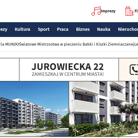
Imprezy
F
rezy
Kultura
Sport
Praca
Biznes
Nauka
Nierucho
eria MUNDO
Światowe Mistrzostwa w pieczeniu Babki i Kiszki Ziemniaczanej
Le