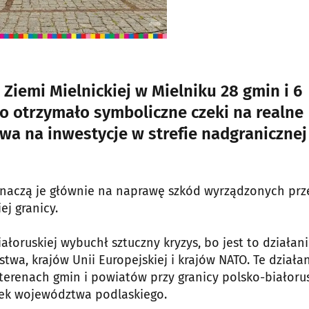
Ziemi Mielnickiej w Mielniku 28 gmin i 6
 otrzymało symboliczne czeki na realne
a na inwestycje w strefie nadgranicznej 
eznaczą je głównie na naprawę szkód wyrządzonych prz
ej granicy.
ałoruskiej wybuchł sztuczny kryzys, bo jest to działan
wa, krajów Unii Europejskiej i krajów NATO. Te działa
erenach gmin i powiatów przy granicy polsko-białorus
łek województwa podlaskiego.