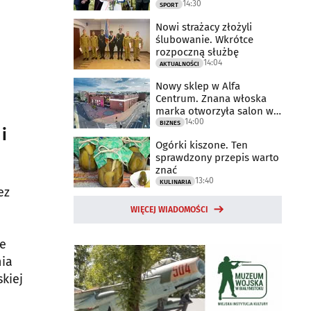
14:30
2025 rok
SPORT
Nowi strażacy złożyli
ślubowanie. Wkrótce
rozpoczną służbę
14:04
AKTUALNOŚCI
Nowy sklep w Alfa
Centrum. Znana włoska
marka otworzyła salon w
14:00
Białymstoku
BIZNES
i
Ogórki kiszone. Ten
sprawdzony przepis warto
znać
13:40
KULINARIA
ez
WIĘCEJ WIADOMOŚCI
ie
nia
kiej