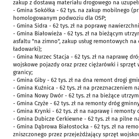
zakup z dostawą materiału drogowego na uzupełn
- Gmina Sokółka - 62 tys. na zakup mobilnego (
homologowanym podwoziu dla OSP;
- Gmina Sidra - 62 tys. zł na poprawę nawierzch
- Gmina Białowieża - 62 tys. zł na bieżącym utr
asfaltu "na zimno", zakup usług remontowych na
ładowarki);
- Gmina Nurzec Stacja - 62 tys. zł na naprawę dr
wojskowe pojazdy oraz przez ciężarówki i sprzę
granicy;
- Gmina Giby - 62 tys. zł na dna remont drogi gm
- Gmina Kuźnica - 62 tys. zł na przeznaczeniem 
- Gmina Nowy Dwór - 62 tys. zł na bieżące utrzy
- Gmina Czyże - 62 tys. zł na remonty dróg gminny
- Gmina Krynki - 62 tys. zł na naprawę i remonty
- Gmina Dubicze Cerkiewne - 62 tys. zł na pilne 
- Gmina Dąbrowa Białostocka - 62 tys. zł na remo
zniszczonego przez przejeżdżający sprzęt wojskow