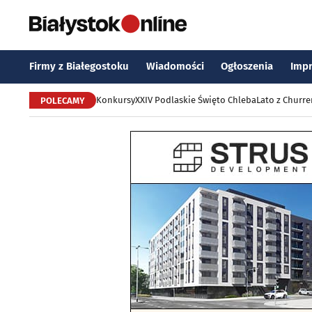
Firmy z Białegostoku
Wiadomości
Ogłoszenia
Imp
Konkursy
XXIV Podlaskie Święto Chleba
Lato z Churr
POLECAMY