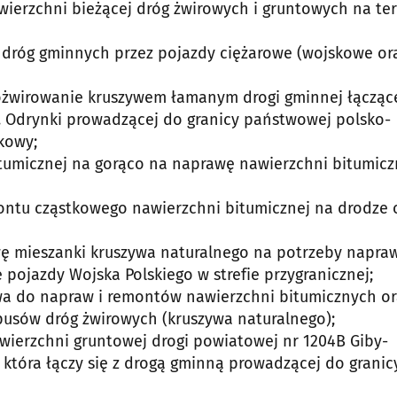
wierzchni bieżącej dróg żwirowych i gruntowych na te
ch dróg gminnych przez pojazdy ciężarowe (wojskowe or
dożwirowanie kruszywem łamanym drogi gminnej łącząc
 Odrynki prowadzącej do granicy państwowej polsko-
skowy;
bitumicznej na gorąco na naprawę nawierzchni bitumicz
montu cząstkowego nawierzchni bitumicznej na drodze 
tawę mieszanki kruszywa naturalnego na potrzeby napra
ojazdy Wojska Polskiego w strefie przygranicznej;
zywa do napraw i remontów nawierzchni bitumicznych or
usów dróg żwirowych (kruszywa naturalnego);
awierzchni gruntowej drogi powiatowej nr 1204B Giby-
która łączy się z drogą gminną prowadzącej do granic