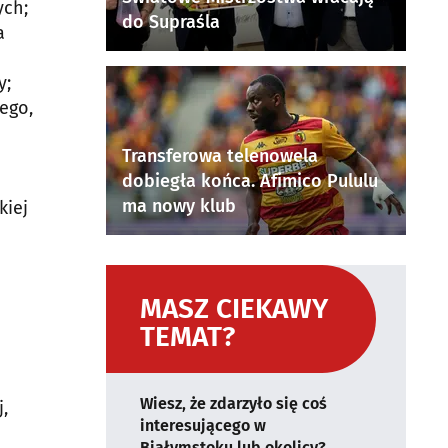
ych;
do Supraśla
a
y;
ego,
Transferowa telenowela
dobiegła końca. Afimico Pululu
ma nowy klub
kiej
MASZ CIEKAWY
TEMAT?
Wiesz, że zdarzyło się coś
,
interesującego w
Białymstoku lub okolicy?