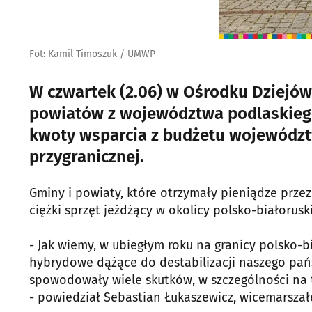
Fot: Kamil Timoszuk / UMWP
W czwartek (2.06) w Ośrodku Dziejów 
powiatów z województwa podlaskiego
kwoty wsparcia z budżetu województw
przygranicznej.
Gminy i powiaty, które otrzymały pieniądze prz
ciężki sprzęt jeżdżący w okolicy polsko-białoruski
- Jak wiemy, w ubiegłym roku na granicy polsko-bi
hybrydowe dążące do destabilizacji naszego państ
spowodowały wiele skutków, w szczególności na t
- powiedział Sebastian Łukaszewicz, wicemarsza