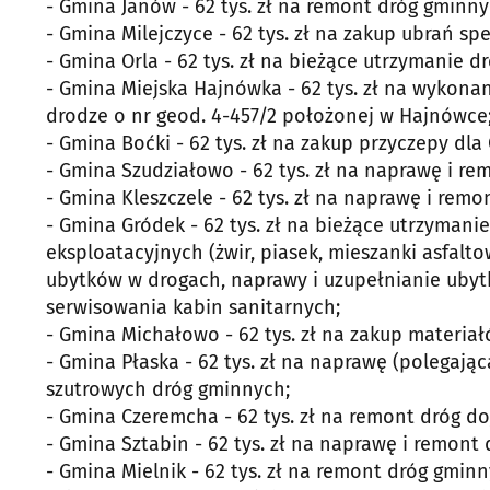
- Gmina Janów - 62 tys. zł na remont dróg gminny
- Gmina Milejczyce - 62 tys. zł na zakup ubrań spe
- Gmina Orla - 62 tys. zł na bieżące utrzymanie d
- Gmina Miejska Hajnówka - 62 tys. zł na wykon
drodze o nr geod. 4-457/2 położonej w Hajnówce
- Gmina Boćki - 62 tys. zł na zakup przyczepy dla
- Gmina Szudziałowo - 62 tys. zł na naprawę i r
- Gmina Kleszczele - 62 tys. zł na naprawę i rem
- Gmina Gródek - 62 tys. zł na bieżące utrzyman
eksploatacyjnych (żwir, piasek, mieszanki asfalt
ubytków w drogach, naprawy i uzupełnianie ubyt
serwisowania kabin sanitarnych;
- Gmina Michałowo - 62 tys. zł na zakup materiał
- Gmina Płaska - 62 tys. zł na naprawę (polegają
szutrowych dróg gminnych;
- Gmina Czeremcha - 62 tys. zł na remont dróg do
- Gmina Sztabin - 62 tys. zł na naprawę i remont
- Gmina Mielnik - 62 tys. zł na remont dróg gmin