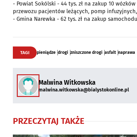
- Powiat Sokólski - 44 tys. zł na zakup 10 wózk
przewozu pacjentów leżących, pomp infuzyjnych,
- Gmina Narewka - 62 tys. zł na zakup samocho
TAGI
pieniądze
drogi
zniszczone drogi
asfalt
naprawa
Malwina Witkowska
malwina.witkowska@bialystokonline.pl
PRZECZYTAJ TAKŻE