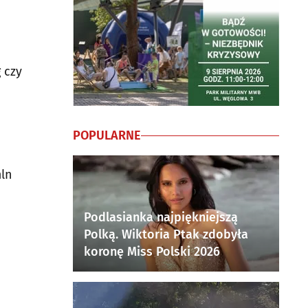
 czy
POPULARNE
mln
Podlasianka najpiękniejszą
Polką. Wiktoria Ptak zdobyła
koronę Miss Polski 2026