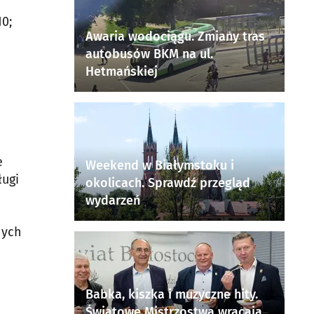
10;
Awaria wodociągu. Zmiany tras
autobusów BKM na ul.
Hetmańskiej
e
Weekend w Białymstoku i
ługi
okolicach. Sprawdź przegląd
wydarzeń
nych
Babka, kiszka i muzyczne hity.
Światowe Mistrzostwa wracają