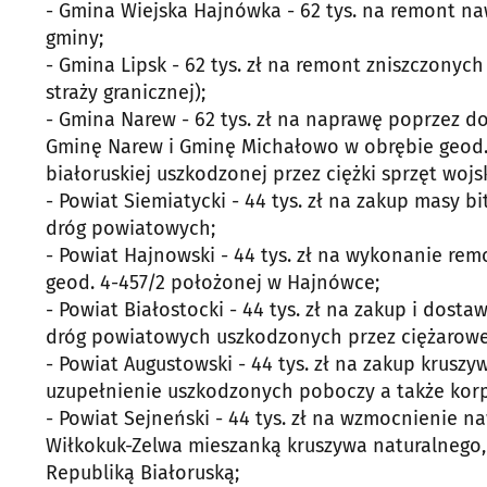
- Gmina Wiejska Hajnówka - 62 tys. na remont na
gminy;
- Gmina Lipsk - 62 tys. zł na remont zniszczony
straży granicznej);
- Gmina Narew - 62 tys. zł na naprawę poprzez 
Gminę Narew i Gminę Michałowo w obrębie geod.
białoruskiej uszkodzonej przez ciężki sprzęt woj
- Powiat Siemiatycki - 44 tys. zł na zakup masy 
dróg powiatowych;
- Powiat Hajnowski - 44 tys. zł na wykonanie re
geod. 4-457/2 położonej w Hajnówce;
- Powiat Białostocki - 44 tys. zł na zakup i dos
dróg powiatowych uszkodzonych przez ciężarowe p
- Powiat Augustowski - 44 tys. zł na zakup krus
uzupełnienie uszkodzonych poboczy a także korp
- Powiat Sejneński - 44 tys. zł na wzmocnienie n
Wiłkokuk-Zelwa mieszanką kruszywa naturalnego, 
Republiką Białoruską;