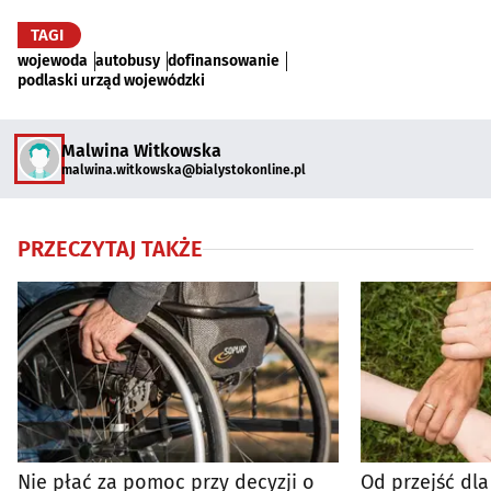
TAGI
wojewoda
autobusy
dofinansowanie
podlaski urząd wojewódzki
Malwina Witkowska
malwina.witkowska@bialystokonline.pl
PRZECZYTAJ TAKŻE
Nie płać za pomoc przy decyzji o
Od przejść dla