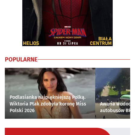
POPULARNE
Podlasianka najpiękniejszą Polką.
Wiktoria Ptak zdobyła koronę Miss
Awaria wodocią
Polski 2026
autobusów BKM 