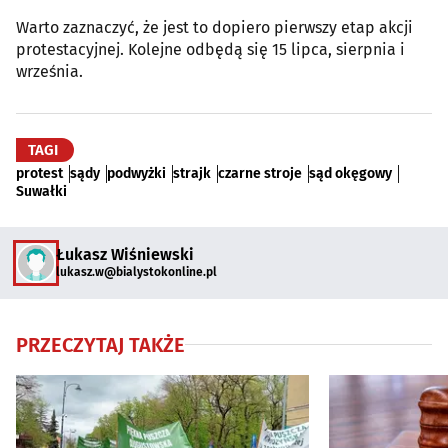
Warto zaznaczyć, że jest to dopiero pierwszy etap akcji
protestacyjnej. Kolejne odbędą się 15 lipca, sierpnia i
września.
TAGI
protest
sądy
podwyżki
strajk
czarne stroje
sąd okęgowy
Suwałki
Łukasz Wiśniewski
lukasz.w@bialystokonline.pl
PRZECZYTAJ TAKŻE