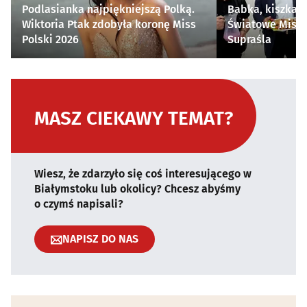
Podlasianka najpiękniejszą Polką.
Babka, kiszka i
Wiktoria Ptak zdobyła koronę Miss
Światowe Mistr
Polski 2026
Supraśla
MASZ CIEKAWY TEMAT?
Wiesz, że zdarzyło się coś interesującego w
Białymstoku lub okolicy? Chcesz abyśmy
o czymś napisali?
NAPISZ DO NAS