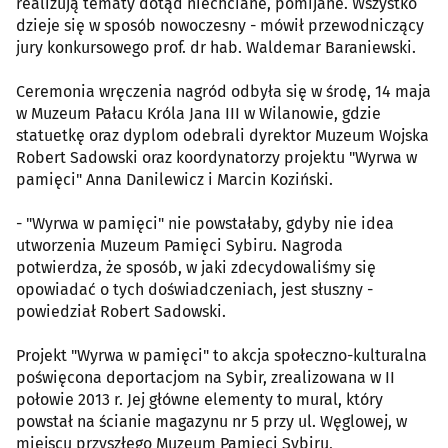
realizują tematy dotąd niechciane, pomijane. Wszystko
dzieje się w sposób nowoczesny - mówił przewodniczący
jury konkursowego prof. dr hab. Waldemar Baraniewski.
Ceremonia wręczenia nagród odbyła się w środę, 14 maja
w Muzeum Pałacu Króla Jana III w Wilanowie, gdzie
statuetkę oraz dyplom odebrali dyrektor Muzeum Wojska
Robert Sadowski oraz koordynatorzy projektu "Wyrwa w
pamięci" Anna Danilewicz i Marcin Koziński.
- "Wyrwa w pamięci" nie powstałaby, gdyby nie idea
utworzenia Muzeum Pamięci Sybiru. Nagroda
potwierdza, że sposób, w jaki zdecydowaliśmy się
opowiadać o tych doświadczeniach, jest słuszny -
powiedział Robert Sadowski.
Projekt "Wyrwa w pamięci" to akcja społeczno-kulturalna
poświęcona deportacjom na Sybir, zrealizowana w II
połowie 2013 r. Jej główne elementy to mural, który
powstał na ścianie magazynu nr 5 przy ul. Węglowej, w
miejscu przyszłego Muzeum Pamięci Sybiru,