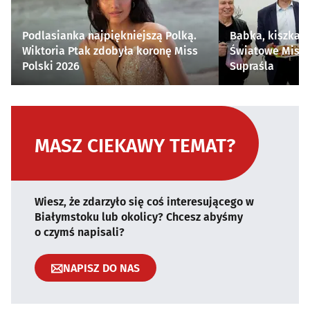
Podlasianka najpiękniejszą Polką.
Babka, kiszka i
Wiktoria Ptak zdobyła koronę Miss
Światowe Mistr
Polski 2026
Supraśla
MASZ CIEKAWY TEMAT?
Wiesz, że zdarzyło się coś interesującego w
Białymstoku lub okolicy? Chcesz abyśmy
o czymś napisali?
NAPISZ DO NAS