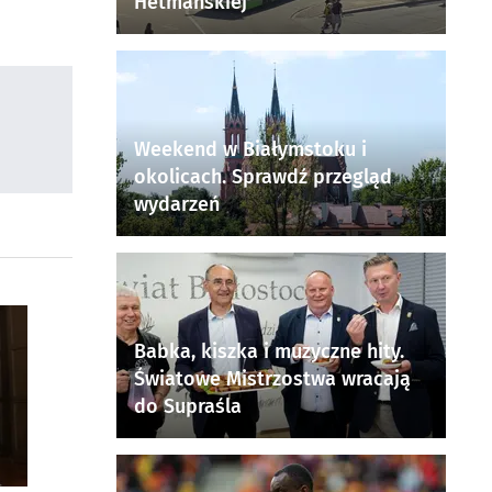
Hetmańskiej
Weekend w Białymstoku i
okolicach. Sprawdź przegląd
wydarzeń
Babka, kiszka i muzyczne hity.
Światowe Mistrzostwa wracają
do Supraśla