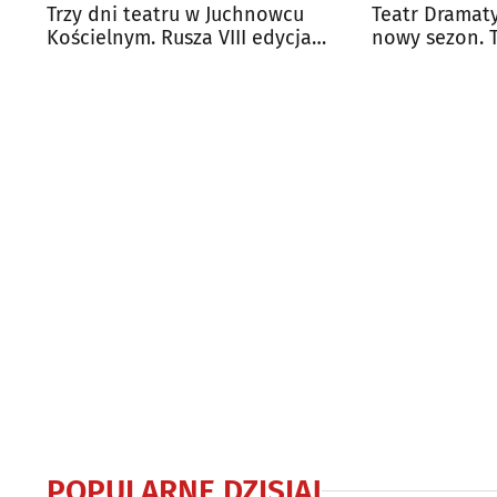
Trzy dni teatru w Juchnowcu
Teatr Dramat
Kościelnym. Rusza VIII edycja
nowy sezon. 
„Melpomeny”
bilety
POPULARNE DZISIAJ