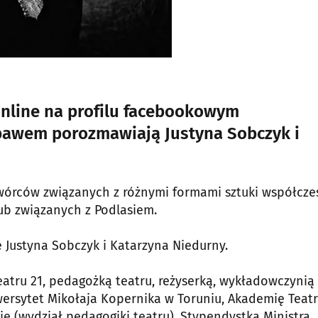
online na profilu facebookowym
ebawem porozmawiają Justyna Sobczyk i
wórców związanych z różnymi formami sztuki współcze
lub związanych z Podlasiem.
ę Justyna Sobczyk i Katarzyna Niedurny.
eatru 21, pedagożką teatru, reżyserką, wykładowczynią
ersytet Mikołaja Kopernika w Toruniu, Akademię Teat
ie (wydział pedagogiki teatru). Stypendystka Ministra