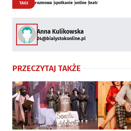
TAGI
rozmowa
spotkanie
online
teatr
Anna Kulikowska
24@bialystokonline.pl
PRZECZYTAJ TAKŻE