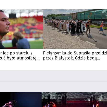
niec po starciu z
Pielgrzymka do Supraśla przejdz
zuć było atmosferę
przez Białystok. Gdzie będą
u
utrudnienia?