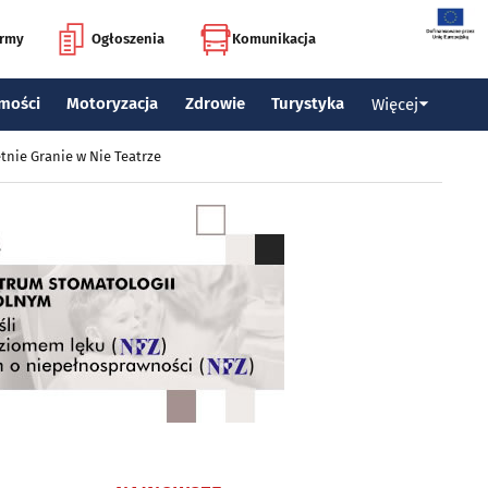
irmy
Ogłoszenia
Komunikacja
mości
Motoryzacja
Zdrowie
Turystyka
Więcej
tnie Granie w Nie Teatrze