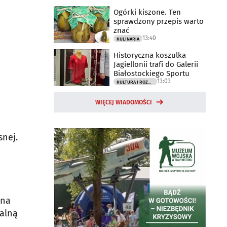
Ogórki kiszone. Ten
sprawdzony przepis warto
znać
13:40
KULINARIA
Historyczna koszulka
Jagiellonii trafi do Galerii
Białostockiego Sportu
13:03
KULTURA I ROZRYWKA
WIĘCEJ WIADOMOŚCI
snej.
 na
ralną