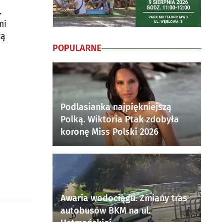
.
mi
ką
POPULARNE
Podlasianka najpiękniejszą
Polką. Wiktoria Ptak zdobyła
koronę Miss Polski 2026
Awaria wodociągu. Zmiany tras
autobusów BKM na ul.