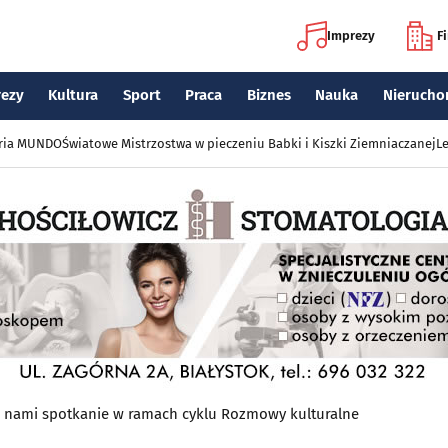
Imprezy
F
rezy
Kultura
Sport
Praca
Biznes
Nauka
Nierucho
eria MUNDO
Światowe Mistrzostwa w pieczeniu Babki i Kiszki Ziemniaczanej
Le
 nami spotkanie w ramach cyklu Rozmowy kulturalne