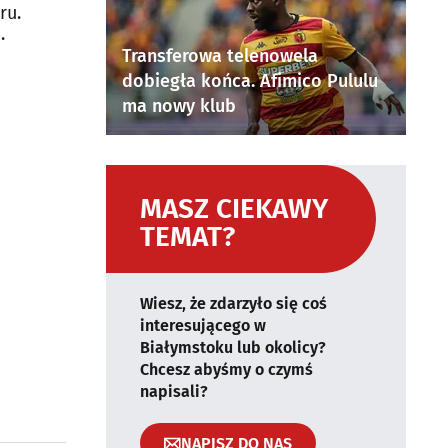
ru.
Transferowa telenowela
dobiegła końca. Afimico Pululu
ma nowy klub
MASZ CIEKAWY
TEMAT?
Wiesz, że zdarzyło się coś
interesującego w
Białymstoku lub okolicy?
Chcesz abyśmy o czymś
napisali?
NAPISZ DO NAS