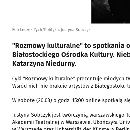
Fot: Leszek Zych/Polityka. Justyna Sobczyk
"Rozmowy kulturalne" to spotkania 
Białostockiego Ośrodka Kultury. Ni
Katarzyna Niedurny.
Cykl "Rozmowy kulturalne" prezentuje młodych t
Wśród nich nie brakuje artystów z Białegostoku 
W sobotę (20.03) o godz. 15:00 online spotkają si
Justyna Sobczyk jest twórczynią warszawskiego T
Akademii Teatralnej w Warszawie. Ukończyła Uniw
w Warszawie oraz Universität der Künste w Berlin