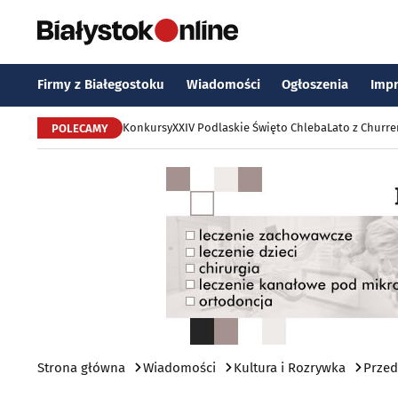
Firmy z Białegostoku
Wiadomości
Ogłoszenia
Imp
Konkursy
XXIV Podlaskie Święto Chleba
Lato z Churr
POLECAMY
Strona główna
Wiadomości
Kultura i Rozrywka
Przed