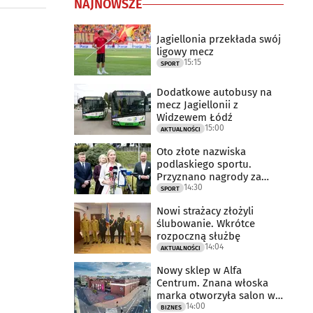
NAJNOWSZE
Jagiellonia przekłada swój
ligowy mecz
15:15
SPORT
Dodatkowe autobusy na
mecz Jagiellonii z
Widzewem Łódź
15:00
AKTUALNOŚCI
Oto złote nazwiska
podlaskiego sportu.
Przyznano nagrody za
14:30
2025 rok
SPORT
Nowi strażacy złożyli
ślubowanie. Wkrótce
rozpoczną służbę
14:04
AKTUALNOŚCI
Nowy sklep w Alfa
Centrum. Znana włoska
marka otworzyła salon w
14:00
Białymstoku
BIZNES