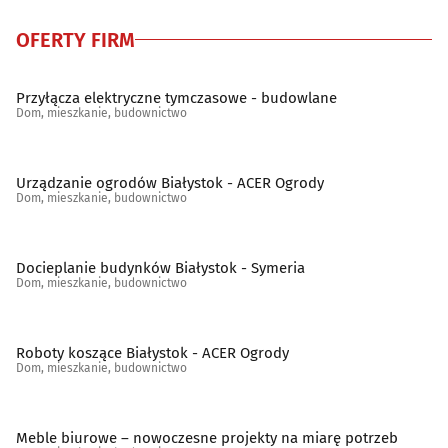
OFERTY FIRM
Sanitarno-instalacyjne artykuły
(28)
Schody, balustrady, poręcze
(19)
Przyłącza elektryczne tymczasowe - budowlane
Dom, mieszkanie, budownictwo
Spółdzielnie mieszkaniowe, administracje
(45)
Urządzanie ogrodów Białystok - ACER Ogrody
Stolarstwo
(32)
Dom, mieszkanie, budownictwo
Szkło budowlane
(11)
Docieplanie budynków Białystok - Symeria
Dom, mieszkanie, budownictwo
Szkło ozdobne i użytkowe
(13)
Tapety
(5)
Roboty koszące Białystok - ACER Ogrody
Dom, mieszkanie, budownictwo
Tereny zieleni - projektowanie, urządzanie, konserwacja
(25)
Meble biurowe – nowoczesne projekty na miarę potrzeb