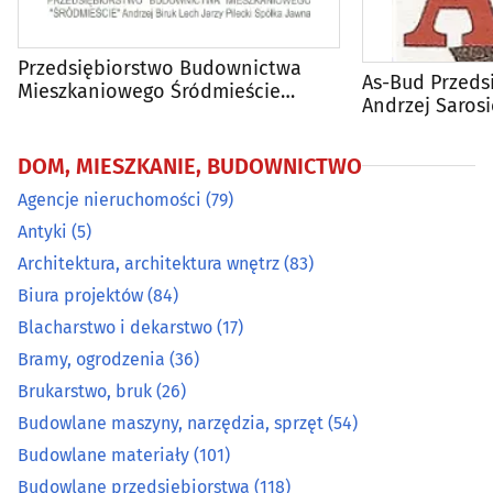
Centralne odkurzacze
(3)
Przedsiębiorstwo Budownictwa
As-Bud Przeds
Mieszkaniowego Śródmieście
Chemia budowlana
(29)
Andrzej Sarosi
Andrzej Biruk, Lech Jerzy Pilecki s.j.
chodniki
Chłodnictwo
(20)
DOM, MIESZKANIE, BUDOWNICTWO
Agencje nieruchomości
(79)
Ciepłownictwo
(17)
Antyki
(5)
Architektura, architektura wnętrz
(83)
Dachy - materiały i pokrycia dachowe
(33)
Biura projektów
(84)
Developerzy
(53)
Blacharstwo i dekarstwo
(17)
Bramy, ogrodzenia
(36)
Drewno i artykuły drzewne
(35)
Brukarstwo, bruk
(26)
Budowlane maszyny, narzędzia, sprzęt
(54)
Drzwi, okna
(97)
Budowlane materiały
(101)
Budowlane przedsiębiorstwa
(118)
Dywany i wykładziny
(8)