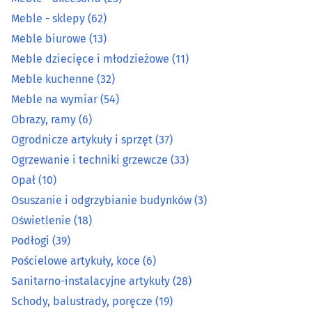
Kosztorysowanie
(7)
Meble - sklepy
(62)
Meble biurowe
(13)
Kowale
(2)
Meble dziecięce i młodzieżowe
(11)
Meble kuchenne
(32)
Łazienki - wyposażenie
(27)
Meble na wymiar
(54)
Obrazy, ramy
(6)
Markety budowlane
(8)
Ogrodnicze artykuły i sprzęt
(37)
Meble - akcesoria
(25)
Ogrzewanie i techniki grzewcze
(33)
Opał
(10)
Meble - sklepy
(62)
Osuszanie i odgrzybianie budynków
(3)
Oświetlenie
(18)
Meble biurowe
(13)
Podłogi
(39)
Pościelowe artykuły, koce
(6)
Meble dziecięce i młodzieżowe
(11)
Sanitarno-instalacyjne artykuły
(28)
Meble kuchenne
(32)
Schody, balustrady, poręcze
(19)