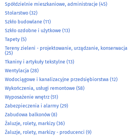
Spółdzielnie mieszkaniowe, administracje
(45)
Meble na wymiar
(54)
Stolarstwo
(32)
Szkło budowlane
(11)
Obrazy, ramy
(6)
Szkło ozdobne i użytkowe
(13)
Tapety
(5)
Ogrodnicze artykuły i sprzęt
(37)
Tereny zieleni - projektowanie, urządzanie, konserwacja
(25)
Ogrzewanie i techniki grzewcze
(33)
Tkaniny i artykuły tekstylne
(13)
Wentylacja
(28)
Opał
(10)
Wodociągowe i kanalizacyjne przedsiębiorstwa
(12)
Osuszanie i odgrzybianie budynków
(3)
Wykończenia, usługi remontowe
(58)
Wyposażenie wnętrz
(51)
Oświetlenie
(18)
Zabezpieczenia i alarmy
(29)
Zabudowa balkonów
(8)
Podłogi
(39)
Żaluzje, rolety, markizy
(36)
Żaluzje, rolety, markizy - producenci
(9)
Pościelowe artykuły, koce
(6)