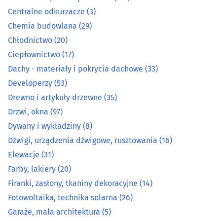
Centralne odkurzacze
(3)
Dźwigi, urządzenia dźwigowe, rusztowania
(16)
Chemia budowlana
(29)
Chłodnictwo
(20)
Elewacje
(31)
Ciepłownictwo
(17)
Dachy - materiały i pokrycia dachowe
(33)
Farby, lakiery
(20)
Developerzy
(53)
Drewno i artykuły drzewne
(35)
Firanki, zasłony, tkaniny dekoracyjne
(14)
Drzwi, okna
(97)
Fotowoltaika, technika solarna
(26)
Dywany i wykładziny
(8)
Dźwigi, urządzenia dźwigowe, rusztowania
(16)
Garaże, mała architektura
(5)
Elewacje
(31)
Farby, lakiery
(20)
Geodezja i kartografia
(47)
Firanki, zasłony, tkaniny dekoracyjne
(14)
Fotowoltaika, technika solarna
(26)
Geologia i geofizyka
(4)
Garaże, mała architektura
(5)