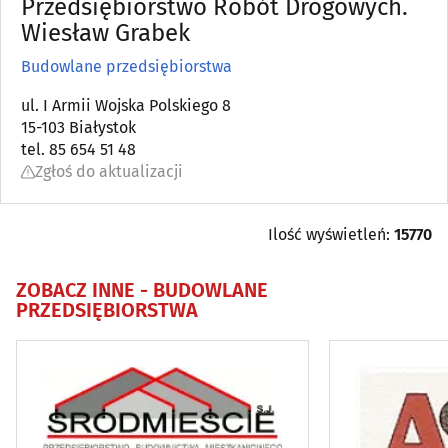
Przedsiębiorstwo Robót Drogowych.
Antyki
Wiesław Grabek
(5)
Budowlane przedsiębiorstwa
Architektura, architektura wnętrz
(83)
ul. I Armii Wojska Polskiego 8
15-103 Białystok
Biura projektów
(84)
tel. 85 654 51 48
Zgłoś do aktualizacji
Blacharstwo i dekarstwo
(17)
Bramy, ogrodzenia
(36)
Ilość wyświetleń:
15770
Brukarstwo, bruk
(26)
ZOBACZ INNE -
BUDOWLANE
PRZEDSIĘBIORSTWA
Budowlane maszyny, narzędzia, sprzęt
(54)
Budowlane materiały
(101)
Budowlane przedsiębiorstwa
(118)