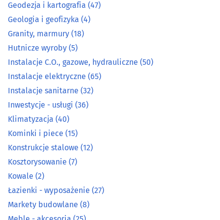
Geodezja i kartografia
(47)
Granity, marmury
(18)
Geologia i geofizyka
(4)
Hutnicze wyroby
(5)
Granity, marmury
(18)
Hutnicze wyroby
(5)
Instalacje C.O., gazowe, hydrauliczne
(50)
Instalacje C.O., gazowe, hydrauliczne
(50)
Instalacje elektryczne
(65)
Instalacje elektryczne
(65)
Instalacje sanitarne
(32)
Inwestycje - usługi
(36)
Instalacje sanitarne
(32)
Klimatyzacja
(40)
Inwestycje - usługi
(36)
Kominki i piece
(15)
Konstrukcje stalowe
(12)
Klimatyzacja
(40)
Kosztorysowanie
(7)
Kowale
(2)
Kominki i piece
(15)
Łazienki - wyposażenie
(27)
Markety budowlane
(8)
Konstrukcje stalowe
(12)
Meble - akcesoria
(25)