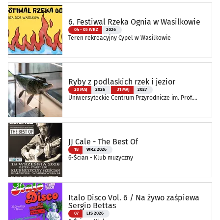
6. Festiwal Rzeka Ognia w Wasilkowie
04 - 05 WRZ
2026
Teren rekreacyjny Cypel w Wasilkowie
Ryby z podlaskich rzek i jezior
20 MAJ
2026
31 MAJ
2027
Uniwersyteckie Centrum Przyrodnicze im. Prof.
Andrzeja Myrchy
JJ Cale - The Best Of
18
WRZ 2026
6-Ścian - Klub muzyczny
Italo Disco Vol. 6 / Na żywo zaśpiewa
Sergio Bettas
07
LIS 2026