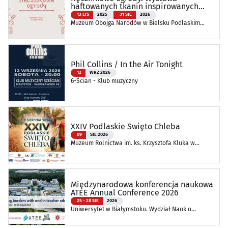
haftowanych tkanin inspirowanych
naturą
13 LIS
2025
31 SIE
2026
Muzeum Obojga Narodów w Bielsku Podlaskim
Oddział Muzeum Podlaskiego w Białymstoku
Phil Collins / In the Air Tonight
12
WRZ 2026
6-Ścian - Klub muzyczny
XXIV Podlaskie Święto Chleba
09
SIE 2026
Muzeum Rolnictwa im. ks. Krzysztofa Kluka w
Ciechanowcu
Międzynarodowa konferencja naukowa
ATEE Annual Conference 2026
25 - 28 SIE
2026
Uniwersytet w Białymstoku. Wydział Nauk o
Edukacji