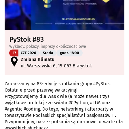
PyStok #83
Wykłady, pokazy, imprezy okolicznościowe
17
CZE 2026
Środa
godz. 18:00
Zmiana Klimatu
ul. Warszawska 6, 15-063 Białystok
Zapraszamy na 83-edycję spotkania grupy #PyStok.
Ostatnie przed przerwą wakacyjną!
Przygotowujemy dla Was dwie (a może nawet trzy)
wyjątkowe prelekcje ze świata #CPython, #LLM oraz
#agentic #coding. Do tego, networking i afterparty w
towarzystwie Podlaskich specjalistów i pasjonatów IT.
Przypomnijmy, nasze spotkania są darmowe, otwarte dla
wszystkich słuchaczy.