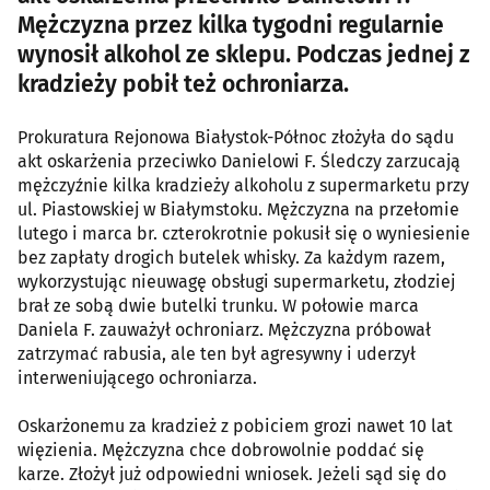
Mężczyzna przez kilka tygodni regularnie
wynosił alkohol ze sklepu. Podczas jednej z
kradzieży pobił też ochroniarza.
Prokuratura Rejonowa Białystok-Północ złożyła do sądu
akt oskarżenia przeciwko Danielowi F. Śledczy zarzucają
mężczyźnie kilka kradzieży alkoholu z supermarketu przy
ul. Piastowskiej w Białymstoku. Mężczyzna na przełomie
lutego i marca br. czterokrotnie pokusił się o wyniesienie
bez zapłaty drogich butelek whisky. Za każdym razem,
wykorzystując nieuwagę obsługi supermarketu, złodziej
brał ze sobą dwie butelki trunku. W połowie marca
Daniela F. zauważył ochroniarz. Mężczyzna próbował
zatrzymać rabusia, ale ten był agresywny i uderzył
interweniującego ochroniarza.
Oskarżonemu za kradzież z pobiciem grozi nawet 10 lat
więzienia. Mężczyzna chce dobrowolnie poddać się
karze. Złożył już odpowiedni wniosek. Jeżeli sąd się do