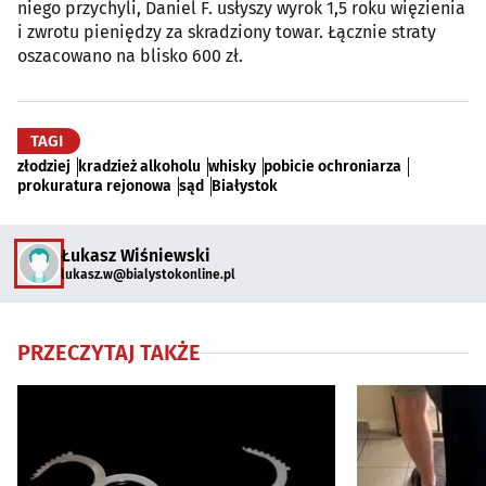
niego przychyli, Daniel F. usłyszy wyrok 1,5 roku więzienia
i zwrotu pieniędzy za skradziony towar. Łącznie straty
oszacowano na blisko 600 zł.
TAGI
złodziej
kradzież alkoholu
whisky
pobicie ochroniarza
prokuratura rejonowa
sąd
Białystok
Łukasz Wiśniewski
lukasz.w@bialystokonline.pl
PRZECZYTAJ TAKŻE