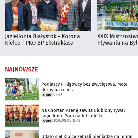
Jagiellonia Białystok - Korona
XXIX Mistrzostw
Kielce | PKO BP Ekstraklasa
Pływaniu na By
NAJNOWSZE
Podlascy III-ligowcy bez zwycięstwa. Małe
derby na remis
09:43
SPORT
Na Chorten Arenę zawita ulubiony rywal
Jagiellonii. Pora na hit kolejki
2026.08.08 15:18
SPORT
Udało się! Kibice zebrali pieniądze na mural