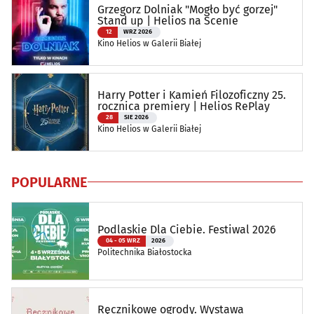
Grzegorz Dolniak "Mogło być gorzej"
Stand up | Helios na Scenie
12
WRZ 2026
Kino Helios w Galerii Białej
Harry Potter i Kamień Filozoficzny 25.
rocznica premiery | Helios RePlay
28
SIE 2026
Kino Helios w Galerii Białej
POPULARNE
Podlaskie Dla Ciebie. Festiwal 2026
04 - 05 WRZ
2026
Politechnika Białostocka
Ręcznikowe ogrody. Wystawa