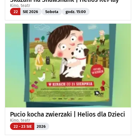
Kino, teatr
22
SIE 2026
Sobota
godz. 15:00
Pucio kocha zwierzaki | Helios dla Dzieci
Kino, teatr
22 - 23 SIE
2026