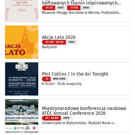
haftowanych tkanin inspirowanych
naturą
13 LIS
2025
31 SIE
2026
Muzeum Obojga Narodów w Bielsku Podlaskim
Oddział Muzeum Podlaskiego w Białymstoku
Akcja Lato 2026
26 CZE - 06 SIE
2026
Białystok
Phil Collins / In the Air Tonight
12
WRZ 2026
6-Ścian - Klub muzyczny
Międzynarodowa konferencja naukowa
ATEE Annual Conference 2026
25 - 28 SIE
2026
Uniwersytet w Białymstoku. Wydział Nauk o
Edukacji