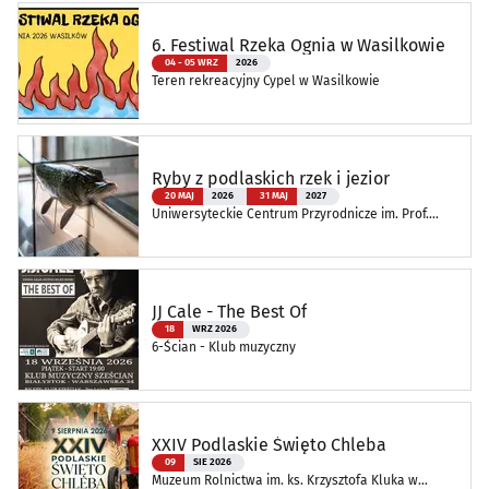
6. Festiwal Rzeka Ognia w Wasilkowie
04 - 05 WRZ
2026
Teren rekreacyjny Cypel w Wasilkowie
Ryby z podlaskich rzek i jezior
20 MAJ
2026
31 MAJ
2027
Uniwersyteckie Centrum Przyrodnicze im. Prof.
Andrzeja Myrchy
JJ Cale - The Best Of
18
WRZ 2026
6-Ścian - Klub muzyczny
XXIV Podlaskie Święto Chleba
09
SIE 2026
Muzeum Rolnictwa im. ks. Krzysztofa Kluka w