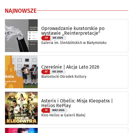
NAJNOWSZE
Oprowadzanie kuratorskie po
wystawie „Reinterpretacje”
29
SIE 2026
Galeria im. Sleńdzińskich w Białymstoku
Czereśnie | Akcja Lato 2026
07
SIE 2026
Białostocki Ośrodek Kultury
Asterix i Obelix: Misja Kleopatra |
Helios RePlay
19
WRZ 2026
Kino Helios w Galerii Białej