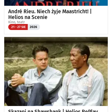
André Rieu. Niech żyje Maastricht! |
Helios na Scenie
Kino, teatr
21 - 27 SIE
2026
Skazani na Shawshank | Helios RePlay