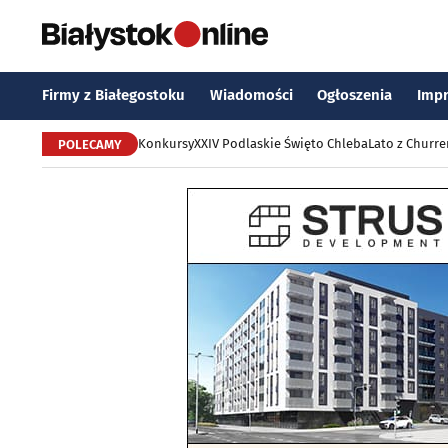
Firmy z Białegostoku
Wiadomości
Ogłoszenia
Imp
Konkursy
XXIV Podlaskie Święto Chleba
Lato z Churr
POLECAMY