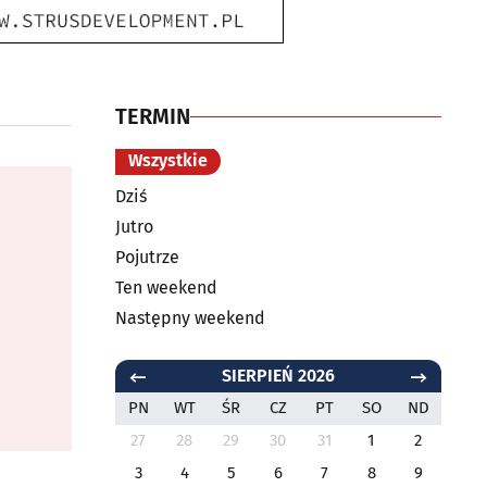
TERMIN
Wszystkie
Dziś
Jutro
Pojutrze
Ten weekend
Następny weekend
SIERPIEŃ 2026
PN
WT
ŚR
CZ
PT
SO
ND
27
28
29
30
31
1
2
3
4
5
6
7
8
9