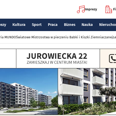
Imprezy
F
rezy
Kultura
Sport
Praca
Biznes
Nauka
Nierucho
eria MUNDO
Światowe Mistrzostwa w pieczeniu Babki i Kiszki Ziemniaczanej
Le