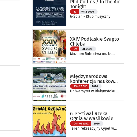
Phil Collins / In the Air
Tonight
12
WRZ 2026
6-Ścian - Klub muzyczny
XXIV Podlaskie Święto
Chleba
09
SIE 2026
Muzeum Rolnictwa im. ks.
Krzysztofa Kluka w
Ciechanowcu
Międzynarodowa
konferencja naukowa
ATEE Annual
25 - 28 SIE
2026
Conference 2026
Uniwersytet w Białymstoku.
Wydział Nauk o Edukacji
6. Festiwal Rzeka
Ognia w Wasilkowie
04 - 05 WRZ
2026
Teren rekreacyjny Cypel w
Wasilkowie