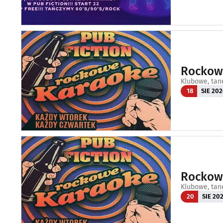
Rockowe
Klubowe, tan
18
SIE 202
Rockowe
Klubowe, tan
20
SIE 20