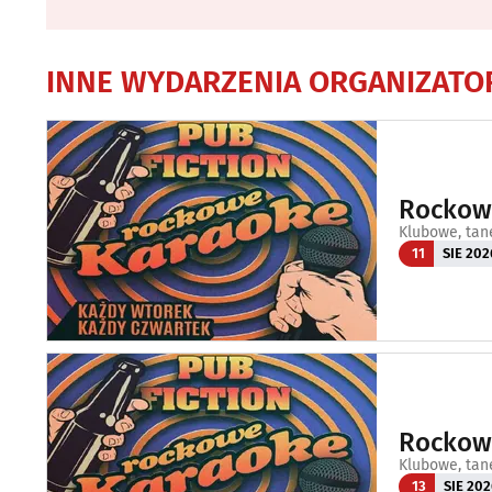
INNE WYDARZENIA ORGANIZATO
Rockowe
Klubowe, tan
11
SIE 202
Rockowe
Klubowe, tan
13
SIE 202