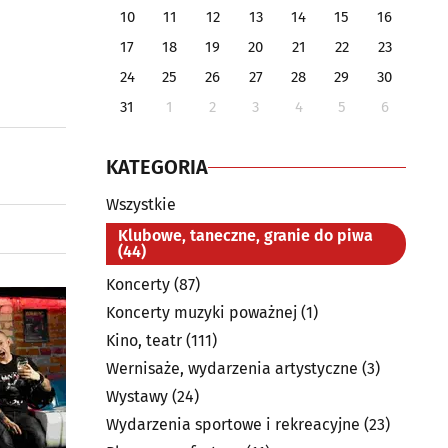
10
11
12
13
14
15
16
17
18
19
20
21
22
23
24
25
26
27
28
29
30
31
1
2
3
4
5
6
KATEGORIA
Wszystkie
Klubowe, taneczne, granie do piwa
(44)
Koncerty
(87)
Koncerty muzyki poważnej
(1)
Kino, teatr
(111)
Wernisaże, wydarzenia artystyczne
(3)
Wystawy
(24)
Wydarzenia sportowe i rekreacyjne
(23)