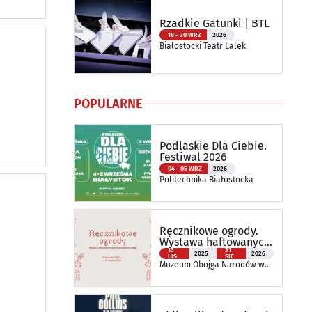
Rzadkie Gatunki | BTL
18 - 20 WRZ
2026
Białostocki Teatr Lalek
POPULARNE
Podlaskie Dla Ciebie.
Festiwal 2026
04 - 05 WRZ
2026
Politechnika Białostocka
Ręcznikowe ogrody.
Wystawa haftowanych
tkanin inspirowanych
13
31
2025
2026
LIS
SIE
naturą
Muzeum Obojga Narodów w
Bielsku Podlaskim Oddział
Muzeum Podlaskiego w
Białymstoku