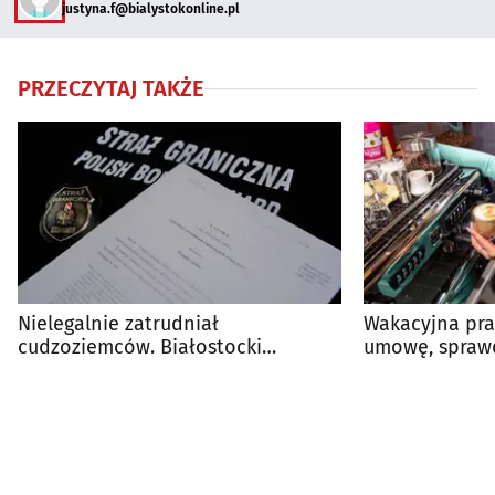
justyna.f@bialystokonline.pl
PRZECZYTAJ TAKŻE
Nielegalnie zatrudniał
Wakacyjna pra
cudzoziemców. Białostocki
umowę, sprawd
przedsiębiorca ukarany mandatem