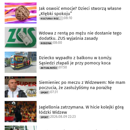
Jak oswoić emocje? Dzieci stworzą własne
„Kłębki spokoju”
08:10
KULTURA I ROZRYWKA
Wdowa z rentą po mężu nie dostanie tego
dodatku. ZUS wyjaśnia zasady
08:00
RODZINA
Dziecko wypadło z balkonu w Łomży.
Sąsiedzi złapali je przy pomocy koca
07:50
AKTUALNOŚCI
Siemieniec po meczu z Widzewem: Nie mam
poczucia, że zasłużyliśmy na porażkę
07:31
SPORT
Jagiellonia zatrzymana. W hicie kolejki górą
łódzki Widzew
2026.08.09 22:23
SPORT