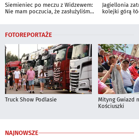
Siemieniec po meczu z Widzewem:
Jagiellonia za
Nie mam poczucia, że zasłużyliśmy
kolejki górą ł
na porażkę
FOTOREPORTAŻE
Truck Show Podlasie
Mityng Gwiazd 
Kościuszki
NAJNOWSZE