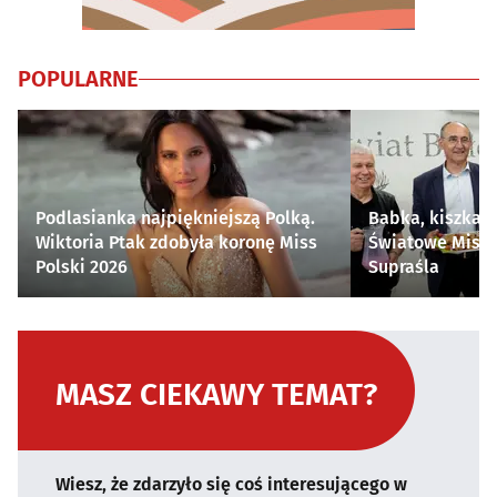
POPULARNE
Podlasianka najpiękniejszą Polką.
Babka, kiszka i
Wiktoria Ptak zdobyła koronę Miss
Światowe Mistr
Polski 2026
Supraśla
MASZ CIEKAWY TEMAT?
Wiesz, że zdarzyło się coś interesującego w