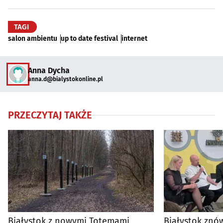
TAGI
salon ambientu
up to date festival
internet
Anna Dycha
anna.d@bialystokonline.pl
PRZECZYTAJ TAKŻE
Białystok z nowymi Totemami
Białystok znó