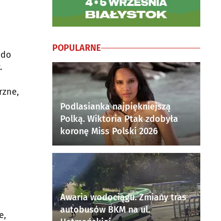
POPULARNE
 do
.
rzne,
Podlasianka najpiękniejszą
Polką. Wiktoria Ptak zdobyła
koronę Miss Polski 2026
Awaria wodociągu. Zmiany tras
autobusów BKM na ul.
e,