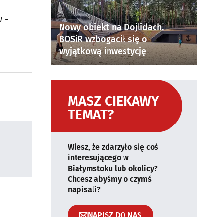
w -
Nowy obiekt na Dojlidach.
BOSiR wzbogacił się o
wyjątkową inwestycję
MASZ CIEKAWY
TEMAT?
Wiesz, że zdarzyło się coś
interesującego w
Białymstoku lub okolicy?
Chcesz abyśmy o czymś
napisali?
NAPISZ DO NAS