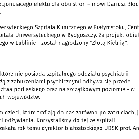
cjonującego efektu dla obu stron – mówi Dariusz Bloc
.
syteckiego Szpitala Klinicznego w Białymstoku, Cen
itala Uniwersyteckiego w Bydgoszczy. Za projekt obie
o w Lublinie - został nagrodzony "Złotą Kielnią".
które nie posiada szpitalnego oddziału psychiatrii
eżą z zaburzeniami psychicznymi odbywa się przede
ztwa podlaskiego oraz na szczątkowym poziomie - w
nych województw.
dzieci, które trafiają do nas zarówno po zatruciach, j
odżywiania. Korzystaliśmy do tej ze szpitali
ekała rok temu dyrektor białostockiego UDSK prof. A