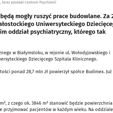
teraz postawi Centrum Psychiatrii
m będą mogły ruszyć prace budowlane. Za 
ałostockiego Uniwersyteckiego Dziecięc
nim oddział psychiatryczny, którego tak
nego w Białymstoku, w rejonie ul. Wołodyjowskiego i
rsyteckiego Dziecięcego Szpitala Klinicznego.
tości ponad 28,7 mln zł powierzył spółce Budimex. Już
m², z czego ok. 3846 m² stanowić będzie powierzchnia
zie przyjmować pacjentów w każdym wieku. Na oddziale