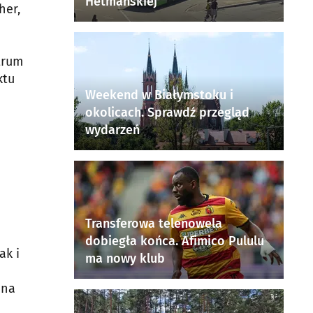
Hetmańskiej
her,
trum
ktu
Weekend w Białymstoku i
okolicach. Sprawdź przegląd
wydarzeń
Transferowa telenowela
dobiegła końca. Afimico Pululu
ak i
ma nowy klub
nna