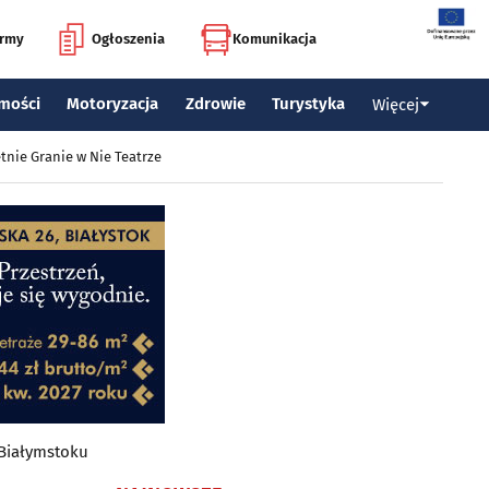
irmy
Ogłoszenia
Komunikacja
mości
Motoryzacja
Zdrowie
Turystyka
Więcej
tnie Granie w Nie Teatrze
 Białymstoku