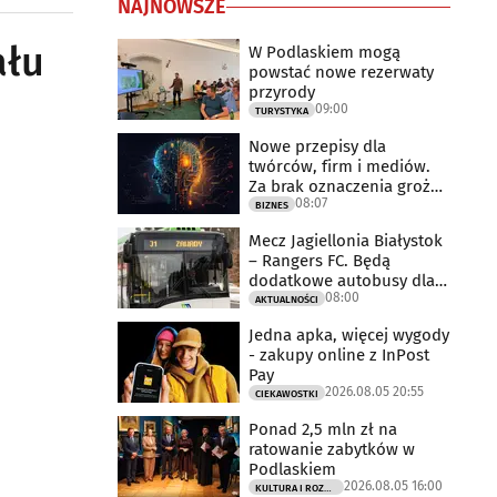
NAJNOWSZE
ału
W Podlaskiem mogą
powstać nowe rezerwaty
przyrody
09:00
TURYSTYKA
Nowe przepisy dla
twórców, firm i mediów.
Za brak oznaczenia grożą
08:07
milionowe
BIZNES
Mecz Jagiellonia Białystok
– Rangers FC. Będą
dodatkowe autobusy dla
08:00
kibiców
AKTUALNOŚCI
Jedna apka, więcej wygody
- zakupy online z InPost
Pay
2026.08.05 20:55
CIEKAWOSTKI
Ponad 2,5 mln zł na
ratowanie zabytków w
Podlaskiem
2026.08.05 16:00
KULTURA I ROZRYWKA