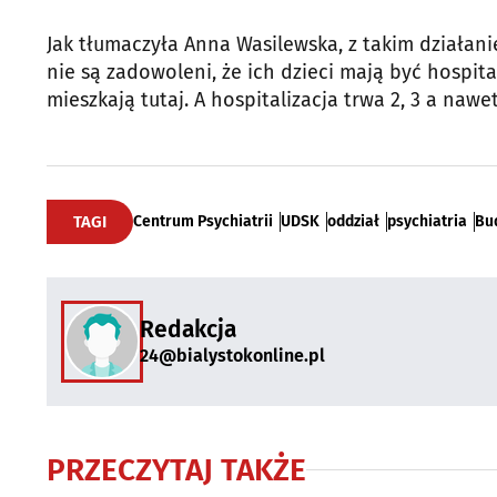
Jak tłumaczyła Anna Wasilewska, z takim działanie
nie są zadowoleni, że ich dzieci mają być hospi
mieszkają tutaj. A hospitalizacja trwa 2, 3 a nawe
TAGI
Centrum Psychiatrii
UDSK
oddział
psychiatria
Bu
Redakcja
24@bialystokonline.pl
PRZECZYTAJ TAKŻE