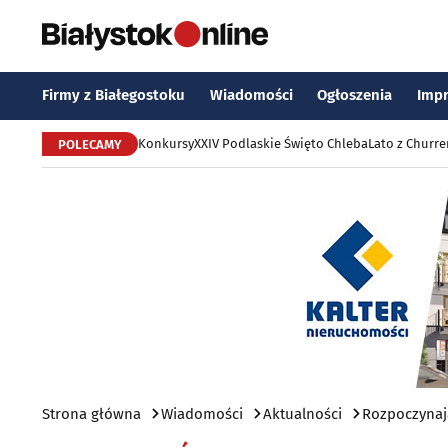
Firmy z Białegostoku
Wiadomości
Ogłoszenia
Imp
Konkursy
XXIV Podlaskie Święto Chleba
Lato z Churr
POLECAMY
Strona główna
Wiadomości
Aktualności
Rozpoczynają