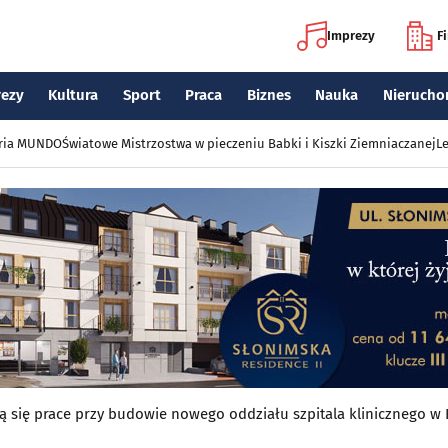
Imprezy
F
rezy
Kultura
Sport
Praca
Biznes
Nauka
Nierucho
eria MUNDO
Światowe Mistrzostwa w pieczeniu Babki i Kiszki Ziemniaczanej
Le
 się prace przy budowie nowego oddziału szpitala klinicznego w