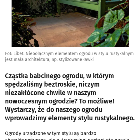
Fot: Libet. Nieodłącznym elementem ogrodu w stylu rustykalnym
jest mała architektura, np. stylizowane ławki
Cząstka babcinego ogrodu, w którym
spędzaliśmy beztroskie, niczym
niezakłócone chwile w naszym
nowoczesnym ogrodzie? To możliwe!
Wystarczy, że do naszego ogrodu
wprowadzimy elementy stylu rustykalnego.
Ogrody urządzone w tym stylu są bardzo