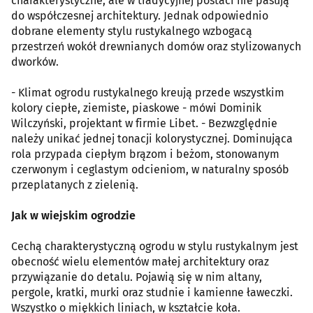
charakterystyczne, ale w tradycyjnej postaci nie pasują
do współczesnej architektury. Jednak odpowiednio
dobrane elementy stylu rustykalnego wzbogacą
przestrzeń wokół drewnianych domów oraz stylizowanych
dworków.
- Klimat ogrodu rustykalnego kreują przede wszystkim
kolory ciepłe, ziemiste, piaskowe - mówi Dominik
Wilczyński, projektant w firmie Libet. - Bezwzględnie
należy unikać jednej tonacji kolorystycznej. Dominująca
rola przypada ciepłym brązom i beżom, stonowanym
czerwonym i ceglastym odcieniom, w naturalny sposób
przeplatanych z zielenią.
Jak w wiejskim ogrodzie
Cechą charakterystyczną ogrodu w stylu rustykalnym jest
obecność wielu elementów małej architektury oraz
przywiązanie do detalu. Pojawią się w nim altany,
pergole, kratki, murki oraz studnie i kamienne ławeczki.
Wszystko o miękkich liniach, w kształcie koła.