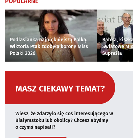
POPULARNE
Podlasianka najpiękniejszą Polką.
Babka, kiszka i
Wiktoria Ptak zdobyła koronę Miss
Światowe Mistr
Polski 2026
Supraśla
MASZ CIEKAWY TEMAT?
Wiesz, że zdarzyło się coś interesującego w
Białymstoku lub okolicy? Chcesz abyśmy
o czymś napisali?