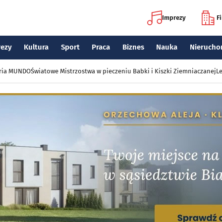
Imprezy
F
rezy
Kultura
Sport
Praca
Biznes
Nauka
Nierucho
eria MUNDO
Światowe Mistrzostwa w pieczeniu Babki i Kiszki Ziemniaczanej
Le