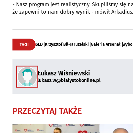
- Nasz program jest realistyczny. Skupiliśmy się n
że zapewni to nam dobry wynik - mówił Arkadiusz
TAGI
SLD
Krzysztof Bil-Jaruzelski
Galeria Arsenał
wybo
Łukasz Wiśniewski
lukasz.w@bialystokonline.pl
PRZECZYTAJ TAKŻE