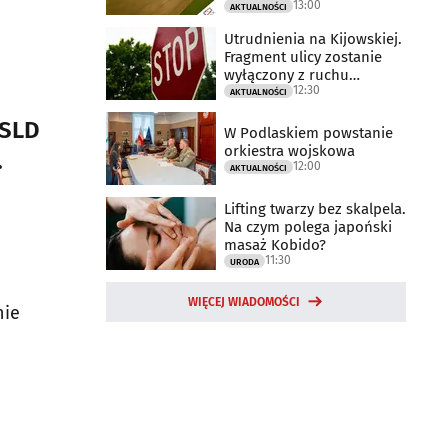
13:00
AKTUALNOŚCI
Utrudnienia na Kijowskiej.
Fragment ulicy zostanie
wyłączony z ruchu
12:30
drogowego
AKTUALNOŚCI
 SLD
W Podlaskiem powstanie
orkiestra wojskowa
.
12:00
AKTUALNOŚCI
Lifting twarzy bez skalpela.
Na czym polega japoński
masaż Kobido?
11:30
URODA
WIĘCEJ WIADOMOŚCI
nie