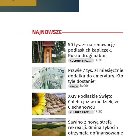
NAJNOWSZE
50 tys. zł na renowację
podlaskich kapliczek.
Rusza drugi nabór
14:30
KULTURA I ROZRYWKA
Prawie 7 tys. zł miesięcznie
dodatku do emerytury. Kto
tyle dostanie?
14:00
PRACA
XXIV Podlaskie Święto
Chleba już w niedzielę w
Ciechanowcu
13:30
KULTURA I ROZRYWKA
Sawino z nową strefą
rekreacji. Gmina Tykocin
otrzymała dofinansowanie