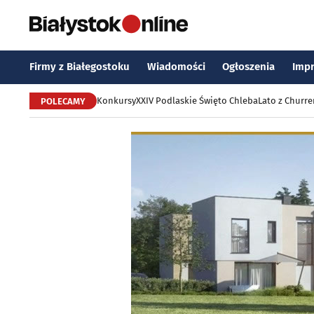
Firmy z Białegostoku
Wiadomości
Ogłoszenia
Imp
Konkursy
XXIV Podlaskie Święto Chleba
Lato z Churr
POLECAMY