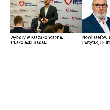
Wybory w KO zakończone.
Nowi szefowi
Truskolaski nadal
instytucji kul
przewodniczącym w regionie