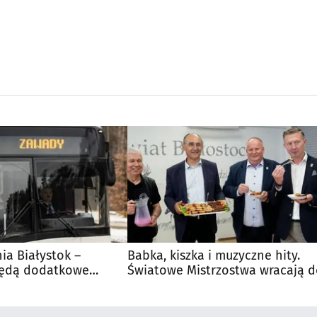
nia Białystok –
Babka, kiszka i muzyczne hity.
Będą dodatkowe
Światowe Mistrzostwa wracają 
 kibiców
Supraśla