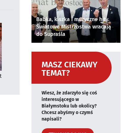
Babka, kiszka i muzyczne hity.
Światowe Mistrzostwa wracają
do Supraśla
MASZ CIEKAWY
TEMAT?
t
Wiesz, że zdarzyło się coś
interesującego w
Białymstoku lub okolicy?
Chcesz abyśmy o czymś
napisali?