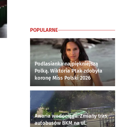
POPULARNE
Podlasianka najpiękniejszą
Polką. Wiktoria Ptak zdobyła
koronę Miss Polski 2026
Awaria wodociągu. Zmiany tras
autobusów BKM na ul.