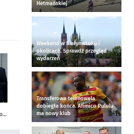
Hetmańskiej
Weekend w Białymstoku i
okolicach. Sprawdź przegląd
wydarzeń
Transferowa telenowela
dobiegła końca. Afimico Pululu
ma nowy klub
do