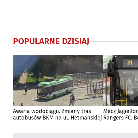
POPULARNE DZISIAJ
Awaria wodociągu. Zmiany tras
Mecz Jagiello
autobusów BKM na ul. Hetmańskiej
Rangers FC. 
autobusy dla