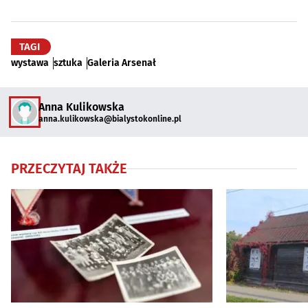
TAGI
wystawa
sztuka
Galeria Arsenał
Anna Kulikowska
anna.kulikowska@bialystokonline.pl
PRZECZYTAJ TAKŻE