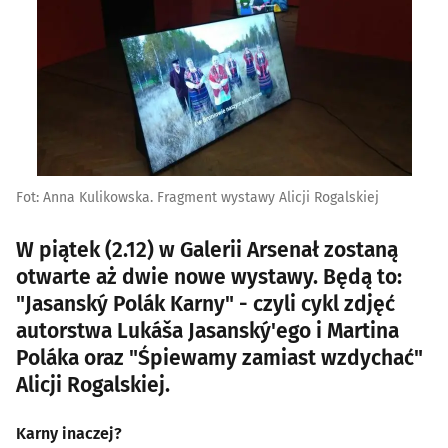
Fot: Anna Kulikowska. Fragment wystawy Alicji Rogalskiej
W piątek (2.12) w Galerii Arsenał zostaną
otwarte aż dwie nowe wystawy. Będą to:
"Jasanský Polák Karny" - czyli cykl zdjęć
autorstwa Lukáša Jasanský'ego i Martina
Poláka oraz "Śpiewamy zamiast wzdychać"
Alicji Rogalskiej.
Karny inaczej?