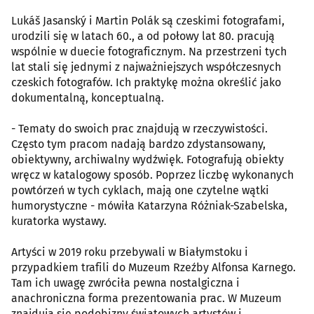
Lukáš Jasanský i Martin Polák są czeskimi fotografami,
urodzili się w latach 60., a od połowy lat 80. pracują
wspólnie w duecie fotograficznym. Na przestrzeni tych
lat stali się jednymi z najważniejszych współczesnych
czeskich fotografów. Ich praktykę można określić jako
dokumentalną, konceptualną.
- Tematy do swoich prac znajdują w rzeczywistości.
Często tym pracom nadają bardzo zdystansowany,
obiektywny, archiwalny wydźwięk. Fotografują obiekty
wręcz w katalogowy sposób. Poprzez liczbę wykonanych
powtórzeń w tych cyklach, mają one czytelne wątki
humorystyczne - mówiła Katarzyna Różniak-Szabelska,
kuratorka wystawy.
Artyści w 2019 roku przebywali w Białymstoku i
przypadkiem trafili do Muzeum Rzeźby Alfonsa Karnego.
Tam ich uwagę zwróciła pewna nostalgiczna i
anachroniczna forma prezentowania prac. W Muzeum
znajdują się podobizny światowych artystów i