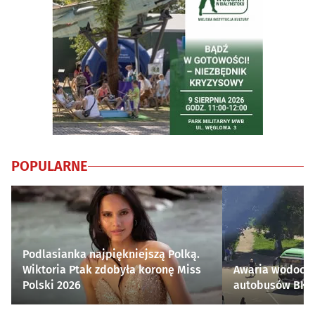
POPULARNE
Podlasianka najpiękniejszą Polką.
Wiktoria Ptak zdobyła koronę Miss
Awaria wodocią
Polski 2026
autobusów BKM 