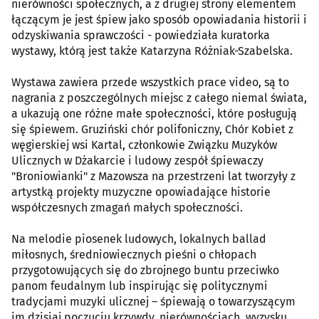
nierówności społecznych, a z drugiej strony elementem
łączącym je jest śpiew jako sposób opowiadania historii i
odzyskiwania sprawczości - powiedziała kuratorka
wystawy, którą jest także Katarzyna Różniak-Szabelska.
Wystawa zawiera przede wszystkich prace video, są to
nagrania z poszczególnych miejsc z całego niemal świata,
a ukazują one różne małe społeczności, które posługują
się śpiewem. Gruziński chór polifoniczny, Chór Kobiet z
węgierskiej wsi Kartal, członkowie Związku Muzyków
Ulicznych w Dżakarcie i ludowy zespół śpiewaczy
"Broniowianki" z Mazowsza na przestrzeni lat tworzyły z
artystką projekty muzyczne opowiadające historie
współczesnych zmagań małych społeczności.
Na melodie piosenek ludowych, lokalnych ballad
miłosnych, średniowiecznych pieśni o chłopach
przygotowujących się do zbrojnego buntu przeciwko
panom feudalnym lub inspirując się politycznymi
tradycjami muzyki ulicznej – śpiewają o towarzyszącym
im dzisiaj poczuciu krzywdy, nierównościach, wyzysku