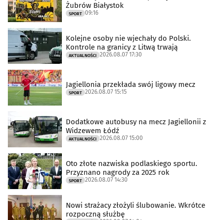
Żubrów Białystok
09:16
SPORT
Kolejne osoby nie wjechały do Polski.
Kontrole na granicy z Litwą trwają
2026.08.07 17:30
AKTUALNOŚCI
Jagiellonia przekłada swój ligowy mecz
2026.08.07 15:15
SPORT
Dodatkowe autobusy na mecz Jagiellonii z
Widzewem Łódź
2026.08.07 15:00
AKTUALNOŚCI
Oto złote nazwiska podlaskiego sportu.
Przyznano nagrody za 2025 rok
2026.08.07 14:30
SPORT
Nowi strażacy złożyli ślubowanie. Wkrótce
rozpoczną służbę