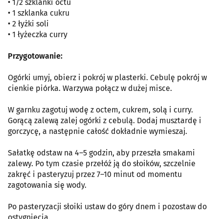
• 1/2 szklanki octu
• 1 szklanka cukru
• 2 łyżki soli
• 1 łyżeczka curry
Przygotowanie:
Ogórki umyj, obierz i pokrój w plasterki. Cebulę pokrój w
cienkie piórka. Warzywa połącz w dużej misce.
W garnku zagotuj wodę z octem, cukrem, solą i curry.
Gorącą zalewą zalej ogórki z cebulą. Dodaj musztardę i
gorczycę, a następnie całość dokładnie wymieszaj.
Sałatkę odstaw na 4–5 godzin, aby przeszła smakami
zalewy. Po tym czasie przełóż ją do słoików, szczelnie
zakręć i pasteryzuj przez 7–10 minut od momentu
zagotowania się wody.
Po pasteryzacji słoiki ustaw do góry dnem i pozostaw do
ostygnięcia.