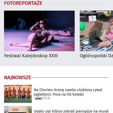
FOTOREPORTAŻE
Festiwal Kalejdoskop XXIII
Ogólnopolski D
NAJNOWSZE
Na Chorten Arenę zawita ulubiony rywal
Jagiellonii. Pora na hit kolejki
15:18
SPORT
Udało się! Kibice zebrali pieniądze na mural