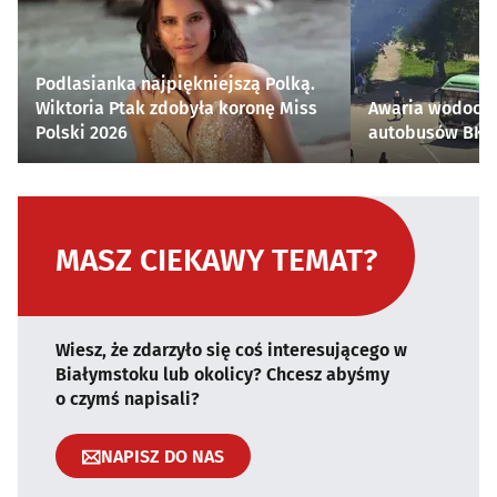
Podlasianka najpiękniejszą Polką.
Wiktoria Ptak zdobyła koronę Miss
Awaria wodocią
Polski 2026
autobusów BKM 
MASZ CIEKAWY TEMAT?
Wiesz, że zdarzyło się coś interesującego w
Białymstoku lub okolicy? Chcesz abyśmy
o czymś napisali?
NAPISZ DO NAS