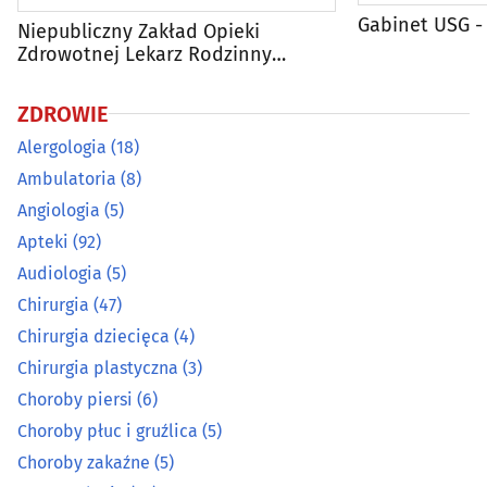
Choroby zakaźne
(5)
Gabinet USG -
Niepubliczny Zakład Opieki
Zdrowotnej Lekarz Rodzinny
Joanna M. Szeląg sp. z o.o.
Dermatologia
(25)
ZDROWIE
Diabetologia
(11)
Alergologia
(18)
Ambulatoria
(8)
Diagnostyka obrazowa
(23)
Angiologia
(5)
Apteki
(92)
Dietetyka, zdrowa żywność
(26)
Audiologia
(5)
Endokrynologia
(16)
Chirurgia
(47)
Chirurgia dziecięca
(4)
Farmaceutyka - hurt
(5)
Chirurgia plastyczna
(3)
Choroby piersi
(6)
Foniatria
(9)
Choroby płuc i gruźlica
(5)
Choroby zakaźne
(5)
Gastroenterologia
(8)