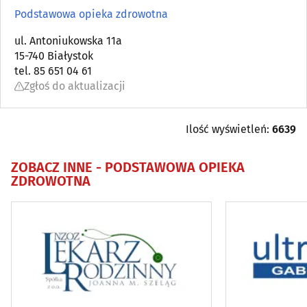
Ambulatoria
(8)
Podstawowa opieka zdrowotna
Angiologia
ul. Antoniukowska 11a
(5)
15-740 Białystok
tel. 85 651 04 61
Apteki
(92)
Zgłoś do aktualizacji
Audiologia
(5)
Ilość wyświetleń:
6639
Chirurgia
(47)
ZOBACZ INNE -
PODSTAWOWA OPIEKA
ZDROWOTNA
Chirurgia dziecięca
(4)
Chirurgia plastyczna
(3)
Choroby piersi
(6)
Choroby płuc i gruźlica
(5)