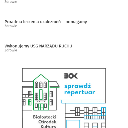
Zdrowie
Psychiatria, psychologia, psychoterapia
(82)
Poradnia leczenia uzależnień – pomagamy
Rehabilitacja, fizjoterapia
(77)
Zdrowie
Reumatologia
(11)
Wykonujemy USG NARZĄDU RUCHU
Zdrowie
Sklepy zielarsko-medyczne
(13)
Stomatologia
(182)
Szkoły rodzenia
(5)
Szpitale
(8)
Urologia
(10)