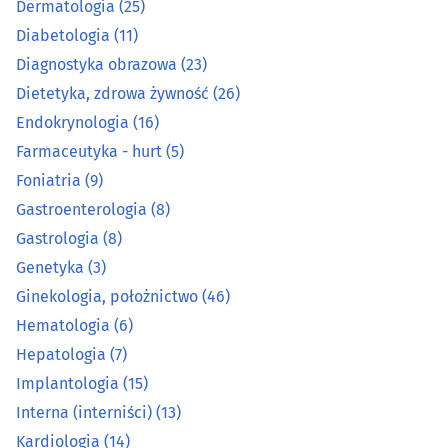
Dermatologia
(25)
Gastrologia
(8)
Diabetologia
(11)
Diagnostyka obrazowa
(23)
Genetyka
(3)
Dietetyka, zdrowa żywność
(26)
Endokrynologia
(16)
Ginekologia, położnictwo
(46)
Farmaceutyka - hurt
(5)
Foniatria
(9)
Hematologia
(6)
Gastroenterologia
(8)
Hepatologia
(7)
Gastrologia
(8)
Genetyka
(3)
Implantologia
(15)
Ginekologia, położnictwo
(46)
Hematologia
(6)
Interna (interniści)
(13)
Hepatologia
(7)
Implantologia
(15)
Kardiologia
(14)
Interna (interniści)
(13)
Laboratoria analityczne
(11)
Kardiologia
(14)