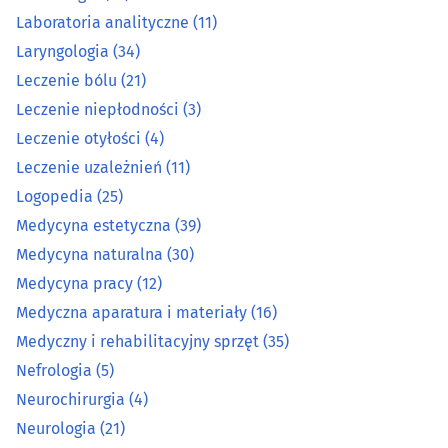
Laboratoria analityczne
(11)
Laryngologia
(34)
Laryngologia
(34)
Leczenie bólu
(21)
Leczenie bólu
(21)
Leczenie niepłodności
(3)
Leczenie otyłości
(4)
Leczenie niepłodności
(3)
Leczenie uzależnień
(11)
Leczenie otyłości
(4)
Logopedia
(25)
Medycyna estetyczna
(39)
Leczenie uzależnień
(11)
Medycyna naturalna
(30)
Medycyna pracy
(12)
Logopedia
(25)
Medyczna aparatura i materiały
(16)
Medyczny i rehabilitacyjny sprzęt
(35)
Medycyna estetyczna
(39)
Nefrologia
(5)
Medycyna naturalna
(30)
Neurochirurgia
(4)
Neurologia
(21)