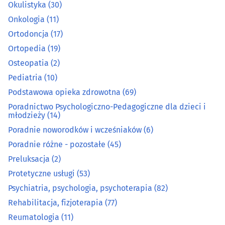
Medycyna pracy
(12)
Okulistyka
(30)
Onkologia
(11)
Medyczna aparatura i materiały
(16)
Ortodoncja
(17)
Ortopedia
(19)
Medyczny i rehabilitacyjny sprzęt
(35)
Osteopatia
(2)
Pediatria
(10)
Nefrologia
(5)
Podstawowa opieka zdrowotna
(69)
Neurochirurgia
(4)
Poradnictwo Psychologiczno-Pedagogiczne dla dzieci i
młodzieży
(14)
Neurologia
(21)
Poradnie noworodków i wcześniaków
(6)
Poradnie różne - pozostałe
(45)
Okulistyka
(30)
Preluksacja
(2)
Protetyczne usługi
(53)
Onkologia
(11)
Psychiatria, psychologia, psychoterapia
(82)
Rehabilitacja, fizjoterapia
(77)
Ortodoncja
(17)
Reumatologia
(11)