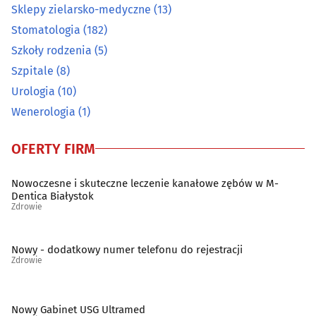
Ortopedia
(19)
Sklepy zielarsko-medyczne
(13)
Stomatologia
(182)
Osteopatia
(2)
Szkoły rodzenia
(5)
Szpitale
(8)
Pediatria
(10)
Urologia
(10)
Wenerologia
(1)
Podstawowa opieka zdrowotna
(69)
OFERTY FIRM
Poradnictwo Psychologiczno-Pedagogiczne dla dzieci i
młodzieży
(14)
Nowoczesne i skuteczne leczenie kanałowe zębów w M-
Dentica Białystok
Poradnie noworodków i wcześniaków
(6)
Zdrowie
Poradnie różne - pozostałe
(45)
Nowy - dodatkowy numer telefonu do rejestracji
Zdrowie
Preluksacja
(2)
Protetyczne usługi
(53)
Nowy Gabinet USG Ultramed