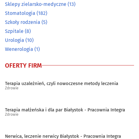
Ortopedia
(19)
Sklepy zielarsko-medyczne
(13)
Stomatologia
(182)
Osteopatia
(2)
Szkoły rodzenia
(5)
Szpitale
(8)
Pediatria
(10)
Urologia
(10)
Wenerologia
(1)
Podstawowa opieka zdrowotna
(69)
OFERTY FIRM
Poradnictwo Psychologiczno-Pedagogiczne dla dzieci i
młodzieży
(14)
Terapia uzależnień, czyli nowoczesne metody leczenia
Poradnie noworodków i wcześniaków
(6)
Zdrowie
Poradnie różne - pozostałe
(45)
Terapia małżeńska i dla par Białystok - Pracownia Integra
Zdrowie
Preluksacja
(2)
Protetyczne usługi
(53)
Nerwica, leczenie nerwicy Białystok - Pracownia Integra