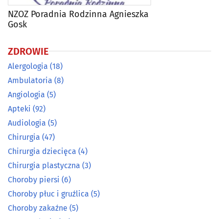
Choroby zakaźne
(5)
NZOZ Poradnia Rodzinna Agnieszka
Gosk
Dermatologia
(25)
ZDROWIE
Diabetologia
(11)
Alergologia
(18)
Ambulatoria
(8)
Diagnostyka obrazowa
(23)
Angiologia
(5)
Apteki
(92)
Dietetyka, zdrowa żywność
(26)
Audiologia
(5)
Endokrynologia
(16)
Chirurgia
(47)
Chirurgia dziecięca
(4)
Farmaceutyka - hurt
(5)
Chirurgia plastyczna
(3)
Choroby piersi
(6)
Foniatria
(9)
Choroby płuc i gruźlica
(5)
Choroby zakaźne
(5)
Gastroenterologia
(8)