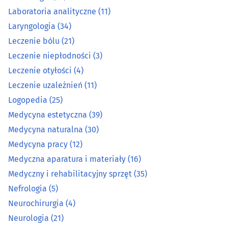
Laboratoria analityczne
(11)
Laryngologia
(34)
Laryngologia
(34)
Leczenie bólu
(21)
Leczenie bólu
(21)
Leczenie niepłodności
(3)
Leczenie otyłości
(4)
Leczenie niepłodności
(3)
Leczenie uzależnień
(11)
Leczenie otyłości
(4)
Logopedia
(25)
Medycyna estetyczna
(39)
Leczenie uzależnień
(11)
Medycyna naturalna
(30)
Medycyna pracy
(12)
Logopedia
(25)
Medyczna aparatura i materiały
(16)
Medyczny i rehabilitacyjny sprzęt
(35)
Medycyna estetyczna
(39)
Nefrologia
(5)
Medycyna naturalna
(30)
Neurochirurgia
(4)
Neurologia
(21)