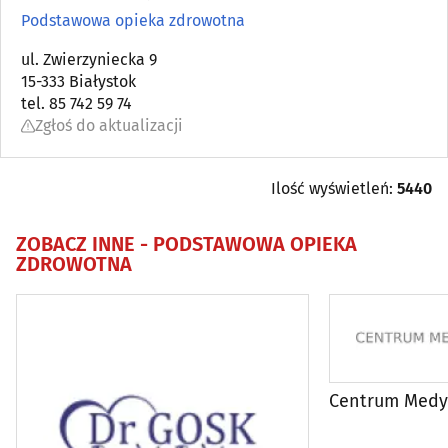
Ambulatoria
(8)
Podstawowa opieka zdrowotna
Angiologia
ul. Zwierzyniecka 9
(5)
15-333 Białystok
tel. 85 742 59 74
Apteki
(92)
Zgłoś do aktualizacji
Audiologia
(5)
Ilość wyświetleń:
5440
Chirurgia
(47)
ZOBACZ INNE -
PODSTAWOWA OPIEKA
ZDROWOTNA
Chirurgia dziecięca
(4)
Chirurgia plastyczna
(3)
Choroby piersi
(6)
Centrum Medy
Choroby płuc i gruźlica
(5)