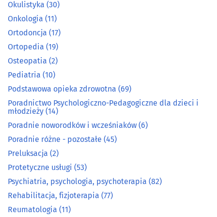
Medycyna pracy
(12)
Okulistyka
(30)
Onkologia
(11)
Medyczna aparatura i materiały
(16)
Ortodoncja
(17)
Ortopedia
(19)
Medyczny i rehabilitacyjny sprzęt
(35)
Osteopatia
(2)
Pediatria
(10)
Nefrologia
(5)
Podstawowa opieka zdrowotna
(69)
Neurochirurgia
(4)
Poradnictwo Psychologiczno-Pedagogiczne dla dzieci i
młodzieży
(14)
Neurologia
(21)
Poradnie noworodków i wcześniaków
(6)
Poradnie różne - pozostałe
(45)
Okulistyka
(30)
Preluksacja
(2)
Protetyczne usługi
(53)
Onkologia
(11)
Psychiatria, psychologia, psychoterapia
(82)
Rehabilitacja, fizjoterapia
(77)
Ortodoncja
(17)
Reumatologia
(11)