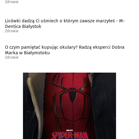
Zdrowie
Psychiatria, psychologia, psychoterapia
(82)
Licówki dadzą Ci uśmiech o którym zawsze marzyłeś - M-
Dentica Białystok
Rehabilitacja, fizjoterapia
(77)
Zdrowie
Reumatologia
(11)
O czym pamiętać kupując okulary? Radzą eksperci Dobra
Marka w Białymstoku
Zdrowie
Sklepy zielarsko-medyczne
(13)
Stomatologia
(182)
Szkoły rodzenia
(5)
Szpitale
(8)
Urologia
(10)