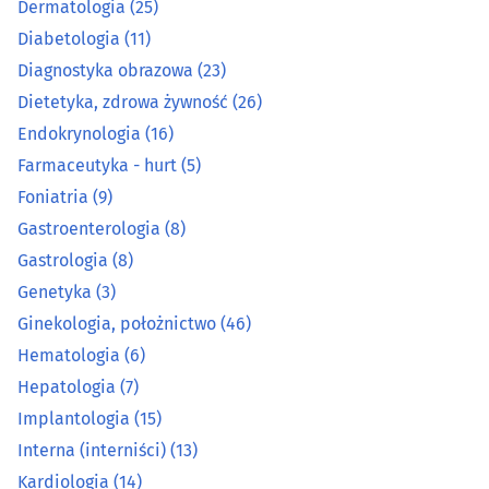
Dermatologia
(25)
Gastrologia
(8)
Diabetologia
(11)
Diagnostyka obrazowa
(23)
Genetyka
(3)
Dietetyka, zdrowa żywność
(26)
Endokrynologia
(16)
Ginekologia, położnictwo
(46)
Farmaceutyka - hurt
(5)
Foniatria
(9)
Hematologia
(6)
Gastroenterologia
(8)
Hepatologia
(7)
Gastrologia
(8)
Genetyka
(3)
Implantologia
(15)
Ginekologia, położnictwo
(46)
Hematologia
(6)
Interna (interniści)
(13)
Hepatologia
(7)
Implantologia
(15)
Kardiologia
(14)
Interna (interniści)
(13)
Laboratoria analityczne
(11)
Kardiologia
(14)