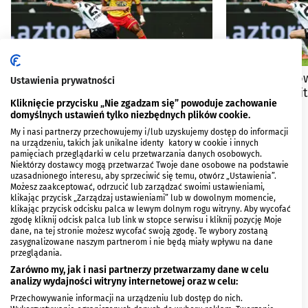
Bezzębna Jaga i nieskuteczna Legia.
Przy Łazienko
Ustawienia prywatności
Hit zawiódł
Jagiellonię. Hi
Kliknięcie przycisku „Nie zgadzam się” powoduje zachowanie
domyślnych ustawień tylko niezbędnych plików cookie.
My i nasi partnerzy przechowujemy i/lub uzyskujemy dostęp do informacji
na urządzeniu, takich jak unikalne identyfikatory w cookie i innych
pamięciach przeglądarki w celu przetwarzania danych osobowych.
Niektórzy dostawcy mogą przetwarzać Twoje dane osobowe na podstawie
uzasadnionego interesu, aby sprzeciwić się temu, otwórz „Ustawienia”.
Możesz zaakceptować, odrzucić lub zarządzać swoimi ustawieniami,
klikając przycisk „Zarządzaj ustawieniami” lub w dowolnym momencie,
klikając przycisk odcisku palca w lewym dolnym rogu witryny. Aby wycofać
zgodę kliknij odcisk palca lub link w stopce serwisu i kliknij pozycję Moje
dane, na tej stronie możesz wycofać swoją zgodę. Te wybory zostaną
zasygnalizowane naszym partnerom i nie będą miały wpływu na dane
przeglądania.
Zarówno my, jak i nasi partnerzy przetwarzamy dane w celu
analizy wydajności witryny internetowej oraz w celu:
Przechowywanie informacji na urządzeniu lub dostęp do nich.