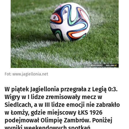
Fot: www.jagiellonia.net
W piątek Jagiellonia przegrała z Legią 0:3.
Wigry w I lidze zremisowały mecz w
Siedlcach, a w III lidze emocji nie zabrakło
w Łomży, gdzie miejscowy ŁKS 1926
podejmował Olimpię Zambrów. Poniżej
wyniki weekendowych spotkań.