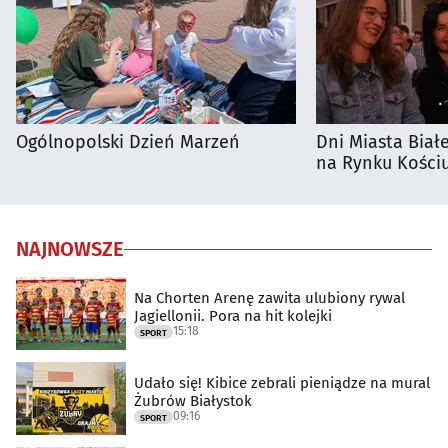
spersonalizowanych reklam
Tworzenie profili w celu personalizacji treści
Wykorzystywanie profili w celu doboru
spersonalizowanych treści
Ogólnopolski Dzień Marzeń
Dni Miasta Biał
Pomiar efektywności reklam
na Rynku Kościu
Pomiar efektywności treści
Rozumienie odbiorców dzięki statystyce lub
kombinacji danych z różnych źródeł
NAJNOWSZE
Rozwój i ulepszanie usług
Na Chorten Arenę zawita ulubiony rywal
Jagiellonii. Pora na hit kolejki
Wykorzystywanie ograniczonych danych do
15:18
SPORT
wyboru treści
Funkcje specjalne IAB:
Udało się! Kibice zebrali pieniądze na mural
Żubrów Białystok
Użycie dokładnych danych geolokalizacyjnych
09:16
SPORT
Identyfikowanie urządzeń na podstawie