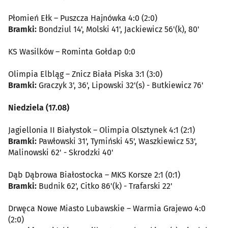
Płomień Ełk – Puszcza Hajnówka 4:0 (2:0)
Bramki:
Bondziul 14', Molski 41', Jackiewicz 56'(k), 80'
KS Wasilków – Rominta Gołdap 0:0
Olimpia Elbląg – Znicz Biała Piska 3:1 (3:0)
Bramki:
Graczyk 3', 36', Lipowski 32'(s) - Butkiewicz 76'
Niedziela (17.08)
Jagiellonia II Białystok – Olimpia Olsztynek 4:1 (2:1)
Bramki:
Pawłowski 31', Tymiński 45', Waszkiewicz 53',
Malinowski 62' - Skrodzki 40'
Dąb Dąbrowa Białostocka – MKS Korsze 2:1 (0:1)
Bramki:
Budnik 62', Citko 86'(k) - Trafarski 22'
Drwęca Nowe Miasto Lubawskie – Warmia Grajewo 4:0
(2:0)