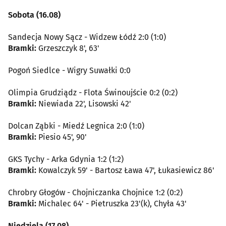
Sobota (16.08)
Sandecja Nowy Sącz - Widzew Łódź 2:0 (1:0)
Bramki:
Grzeszczyk 8', 63'
Pogoń Siedlce - Wigry Suwałki 0:0
Olimpia Grudziądz - Flota Świnoujście 0:2 (0:2)
Bramki:
Niewiada 22', Lisowski 42'
Dolcan Ząbki - Miedź Legnica 2:0 (1:0)
Bramki:
Piesio 45', 90'
GKS Tychy - Arka Gdynia 1:2 (1:2)
Bramki:
Kowalczyk 59' - Bartosz Ława 47', Łukasiewicz 86'
Chrobry Głogów - Chojniczanka Chojnice 1:2 (0:2)
Bramki:
Michalec 64' - Pietruszka 23'(k), Chyła 43'
Niedziela (17.08)