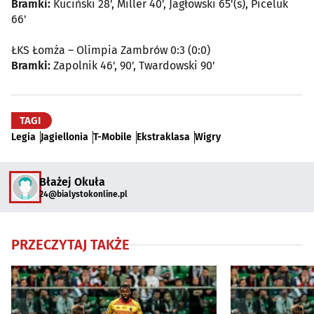
Bramki:
Kuciński 28', Miller 40', Jagłowski 65'(s), Piceluk
66'
ŁKS Łomża – Olimpia Zambrów 0:3 (0:0)
Bramki:
Zapolnik 46', 90', Twardowski 90'
TAGI
Legia
Jagiellonia
T-Mobile
Ekstraklasa
Wigry
Błażej Okuła
24@bialystokonline.pl
PRZECZYTAJ TAKŻE