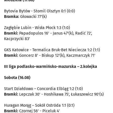
Bytovia Bytów - Stomil Olsztyn 0:1 (0:0)
Bramka:
Głowacki 77'(k)
Zagłębie Lubin - Wisła Płock 1:3 (1:0)
Bramki:
Papadopulos 16' - Janus 47'(k), Radić 72',
Kacprzycki 83'
GKS Katowice - Termalica Bruk-Bet Nieciecza 1:2 (1:1)
Bramki:
Goncerz 8' - Biskup 12'(k), Kaczmarczyk 71'
III liga podlasko-warmińsko-mazurska – 2.kolejka
Sobota (16.08)
Start Działdowo – Concordia Elbląg 1:2 (1:0)
Bramki:
Lepczak 30' - Hoshikawa 75', Łukaszewicz 90'(s)
Huragan Morąg – Sokół Ostróda 1:1 (0:1)
Bramki:
Czornej 56' - Piceluk 4'