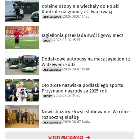
aktywnie żądanych informacji
Kolejne osoby nie wjechały do Polski.
Kontrole na granicy z Litwą trwają
Cele przetwarzania inne niż IAB:
2026.08.07 17:30
AKTUALNOŚCI
Niezbędne
Jagiellonia przekłada swój ligowy mecz
Wydajność (Performance)
2026.08.07 15:15
SPORT
Funkcjonalne
Dodatkowe autobusy na mecz Jagiellonii z
Reklama / śledzenie
Widzewem Łódź
2026.08.07 15:00
AKTUALNOŚCI
Oto złote nazwiska podlaskiego sportu.
Przyznano nagrody za 2025 rok
2026.08.07 14:30
SPORT
Nowi strażacy złożyli ślubowanie. Wkrótce
rozpoczną służbę
2026.08.07 14:04
AKTUALNOŚCI
WIĘCEJ WIADOMOŚCI