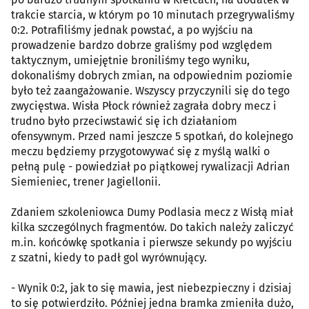
trakcie starcia, w którym po 10 minutach przegrywaliśmy
0:2. Potrafiliśmy jednak powstać, a po wyjściu na
prowadzenie bardzo dobrze graliśmy pod względem
taktycznym, umiejętnie broniliśmy tego wyniku,
dokonaliśmy dobrych zmian, na odpowiednim poziomie
było też zaangażowanie. Wszyscy przyczynili się do tego
zwycięstwa. Wisła Płock również zagrała dobry mecz i
trudno było przeciwstawić się ich działaniom
ofensywnym. Przed nami jeszcze 5 spotkań, do kolejnego
meczu będziemy przygotowywać się z myślą walki o
pełną pulę - powiedział po piątkowej rywalizacji Adrian
Siemieniec, trener Jagiellonii.
Zdaniem szkoleniowca Dumy Podlasia mecz z Wisłą miał
kilka szczególnych fragmentów. Do takich należy zaliczyć
m.in. końcówkę spotkania i pierwsze sekundy po wyjściu
z szatni, kiedy to padł gol wyrównujący.
- Wynik 0:2, jak to się mawia, jest niebezpieczny i dzisiaj
to się potwierdziło. Później jedna bramka zmieniła dużo,