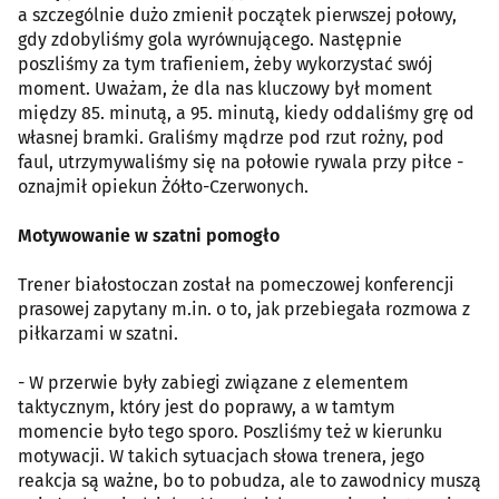
a szczególnie dużo zmienił początek pierwszej połowy,
gdy zdobyliśmy gola wyrównującego. Następnie
poszliśmy za tym trafieniem, żeby wykorzystać swój
moment. Uważam, że dla nas kluczowy był moment
między 85. minutą, a 95. minutą, kiedy oddaliśmy grę od
własnej bramki. Graliśmy mądrze pod rzut rożny, pod
faul, utrzymywaliśmy się na połowie rywala przy piłce -
oznajmił opiekun Żółto-Czerwonych.
Motywowanie w szatni pomogło
Trener białostoczan został na pomeczowej konferencji
prasowej zapytany m.in. o to, jak przebiegała rozmowa z
piłkarzami w szatni.
- W przerwie były zabiegi związane z elementem
taktycznym, który jest do poprawy, a w tamtym
momencie było tego sporo. Poszliśmy też w kierunku
motywacji. W takich sytuacjach słowa trenera, jego
reakcja są ważne, bo to pobudza, ale to zawodnicy muszą