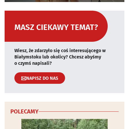
MASZ CIEKAWY TEMAT?
Wiesz, że zdarzyło się coś interesującego w
Białymstoku lub okolicy? Chcesz abyśmy
o czymś napisali?
NAPISZ DO NAS
POLECAMY