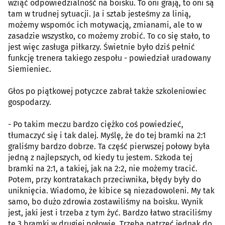
wziąć odpowiedzialność na boisku. To oni grają, to oni są
tam w trudnej sytuacji. Ja i sztab jesteśmy za linią,
możemy wspomóc ich motywacją, zmianami, ale to w
zasadzie wszystko, co możemy zrobić. To co się stało, to
jest więc zasługa piłkarzy. Świetnie było dziś pełnić
funkcję trenera takiego zespołu - powiedział uradowany
Siemieniec.
Głos po piątkowej potyczce zabrał także szkoleniowiec
gospodarzy.
- Po takim meczu bardzo ciężko coś powiedzieć,
tłumaczyć się i tak dalej. Myślę, że do tej bramki na 2:1
graliśmy bardzo dobrze. Ta część pierwszej połowy była
jedną z najlepszych, od kiedy tu jestem. Szkoda tej
bramki na 2:1, a takiej, jak na 2:2, nie możemy tracić.
Potem, przy kontratakach przeciwnika, błędy były do
uniknięcia. Wiadomo, że kibice są niezadowoleni. My tak
samo, bo dużo zdrowia zostawiliśmy na boisku. Wynik
jest, jaki jest i trzeba z tym żyć. Bardzo łatwo straciliśmy
te 3 bramki w drugiej połowie. Trzeba patrzeć jednak do