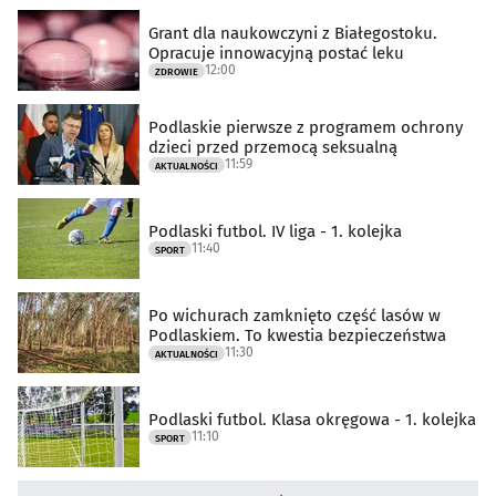
Grant dla naukowczyni z Białegostoku.
Opracuje innowacyjną postać leku
12:00
ZDROWIE
Podlaskie pierwsze z programem ochrony
dzieci przed przemocą seksualną
11:59
AKTUALNOŚCI
Podlaski futbol. IV liga - 1. kolejka
11:40
SPORT
Po wichurach zamknięto część lasów w
Podlaskiem. To kwestia bezpieczeństwa
11:30
AKTUALNOŚCI
Podlaski futbol. Klasa okręgowa - 1. kolejka
11:10
SPORT