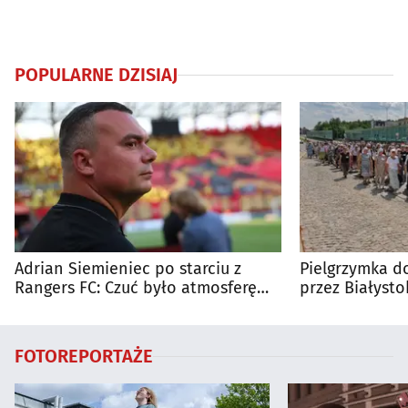
POPULARNE DZISIAJ
Adrian Siemieniec po starciu z
Pielgrzymka do
Rangers FC: Czuć było atmosferę
przez Białysto
dużego meczu
utrudnienia?
FOTOREPORTAŻE