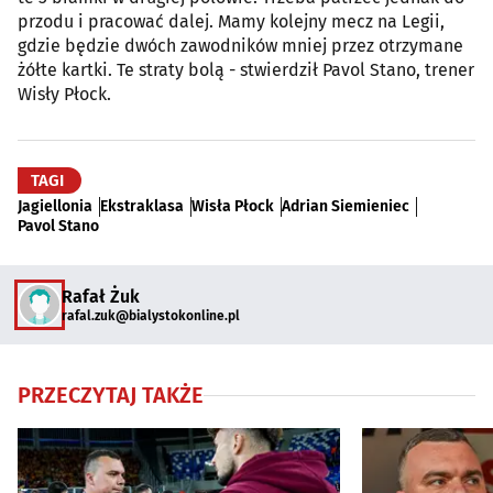
przodu i pracować dalej. Mamy kolejny mecz na Legii,
gdzie będzie dwóch zawodników mniej przez otrzymane
żółte kartki. Te straty bolą - stwierdził Pavol Stano, trener
Wisły Płock.
TAGI
Jagiellonia
Ekstraklasa
Wisła Płock
Adrian Siemieniec
Pavol Stano
Rafał Żuk
rafal.zuk@bialystokonline.pl
PRZECZYTAJ TAKŻE