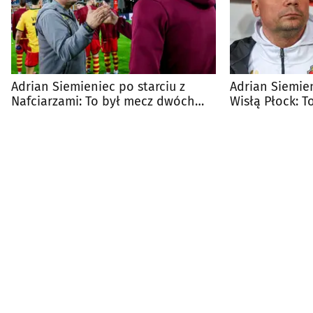
Adrian Siemieniec po starciu z
Adrian Siemie
Nafciarzami: To był mecz dwóch
Wisłą Płock: T
połów
trudne dwa ty