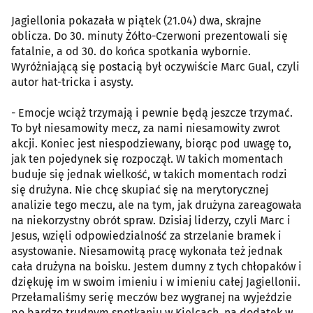
Jagiellonia pokazała w piątek (21.04) dwa, skrajne
oblicza. Do 30. minuty Żółto-Czerwoni prezentowali się
fatalnie, a od 30. do końca spotkania wybornie.
Wyróżniającą się postacią był oczywiście Marc Gual, czyli
autor hat-tricka i asysty.
- Emocje wciąż trzymają i pewnie będą jeszcze trzymać.
To był niesamowity mecz, za nami niesamowity zwrot
akcji. Koniec jest niespodziewany, biorąc pod uwagę to,
jak ten pojedynek się rozpoczął. W takich momentach
buduje się jednak wielkość, w takich momentach rodzi
się drużyna. Nie chcę skupiać się na merytorycznej
analizie tego meczu, ale na tym, jak drużyna zareagowała
na niekorzystny obrót spraw. Dzisiaj liderzy, czyli Marc i
Jesus, wzięli odpowiedzialność za strzelanie bramek i
asystowanie. Niesamowitą pracę wykonała też jednak
cała drużyna na boisku. Jestem dumny z tych chłopaków i
dziękuję im w swoim imieniu i w imieniu całej Jagiellonii.
Przełamaliśmy serię meczów bez wygranej na wyjeździe
po bardzo trudnym spotkaniu w Kielcach, na dodatek w