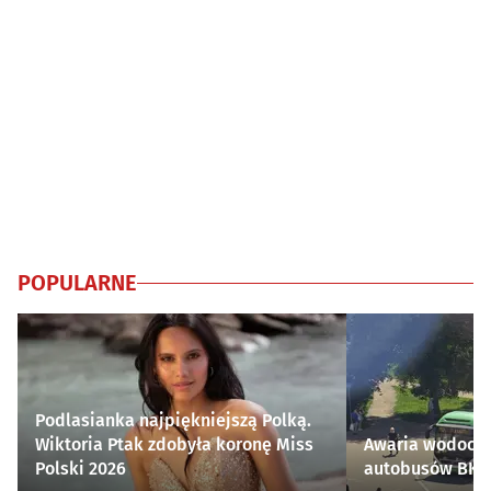
POPULARNE
Podlasianka najpiękniejszą Polką.
Wiktoria Ptak zdobyła koronę Miss
Awaria wodocią
Polski 2026
autobusów BKM 