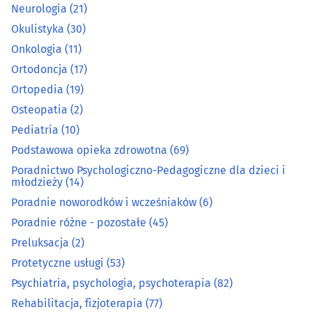
Neurologia
(21)
Medyczna aparatura i materiały
(16)
Okulistyka
(30)
Onkologia
(11)
Medyczny i rehabilitacyjny sprzęt
(35)
Ortodoncja
(17)
Ortopedia
(19)
Nefrologia
(5)
Osteopatia
(2)
Neurochirurgia
(4)
Pediatria
(10)
Podstawowa opieka zdrowotna
(69)
Neurologia
(21)
Poradnictwo Psychologiczno-Pedagogiczne dla dzieci i
młodzieży
(14)
Okulistyka
(30)
Poradnie noworodków i wcześniaków
(6)
Poradnie różne - pozostałe
(45)
Onkologia
(11)
Preluksacja
(2)
Protetyczne usługi
(53)
Ortodoncja
(17)
Psychiatria, psychologia, psychoterapia
(82)
Rehabilitacja, fizjoterapia
(77)
Ortopedia
(19)