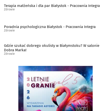
Psychiatria, psychologia, psychoterapia
(82)
Terapia małżeńska i dla par Białystok - Pracownia Integra
Zdrowie
Rehabilitacja, fizjoterapia
(77)
Poradnia psychologiczna Białystok - Pracownia Integra
Reumatologia
(11)
Zdrowie
Sklepy zielarsko-medyczne
(13)
Gdzie szukać dobrego okulisty w Białymstoku? W salonie
Dobra Marka!
Zdrowie
Stomatologia
(182)
Szkoły rodzenia
(5)
Szpitale
(8)
Urologia
(10)
Wenerologia
(1)