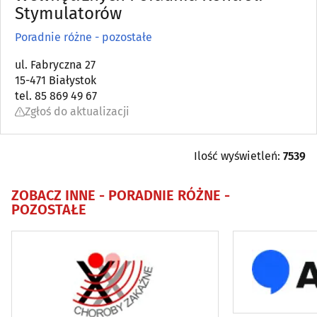
Stymulatorów
Angiologia
(5)
Poradnie różne - pozostałe
Apteki
(92)
ul. Fabryczna 27
15-471 Białystok
tel. 85 869 49 67
Audiologia
(5)
Zgłoś do aktualizacji
Chirurgia
(47)
Ilość wyświetleń:
7539
Chirurgia dziecięca
(4)
ZOBACZ INNE -
PORADNIE RÓŻNE -
POZOSTAŁE
Chirurgia plastyczna
(3)
Choroby piersi
(6)
Choroby płuc i gruźlica
(5)
Choroby zakaźne
(5)