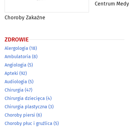
Centrum Medy
Dermatologia
(25)
Choroby Zakaźne
Diabetologia
(11)
ZDROWIE
Diagnostyka obrazowa
(23)
Alergologia
(18)
Ambulatoria
(8)
Dietetyka, zdrowa żywność
(26)
Angiologia
(5)
Apteki
(92)
Endokrynologia
(16)
Audiologia
(5)
Farmaceutyka - hurt
(5)
Chirurgia
(47)
Chirurgia dziecięca
(4)
Foniatria
(9)
Chirurgia plastyczna
(3)
Choroby piersi
(6)
Gastroenterologia
(8)
Choroby płuc i gruźlica
(5)