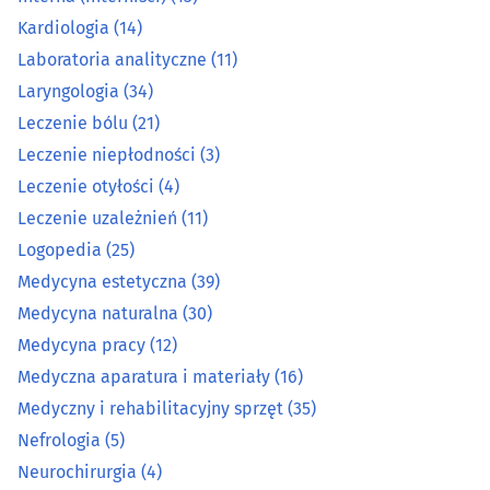
Laryngologia
(34)
Kardiologia
(14)
Laboratoria analityczne
(11)
Leczenie bólu
(21)
Laryngologia
(34)
Leczenie bólu
(21)
Leczenie niepłodności
(3)
Leczenie niepłodności
(3)
Leczenie otyłości
(4)
Leczenie otyłości
(4)
Leczenie uzależnień
(11)
Leczenie uzależnień
(11)
Logopedia
(25)
Medycyna estetyczna
(39)
Logopedia
(25)
Medycyna naturalna
(30)
Medycyna pracy
(12)
Medycyna estetyczna
(39)
Medyczna aparatura i materiały
(16)
Medyczny i rehabilitacyjny sprzęt
(35)
Medycyna naturalna
(30)
Nefrologia
(5)
Medycyna pracy
(12)
Neurochirurgia
(4)