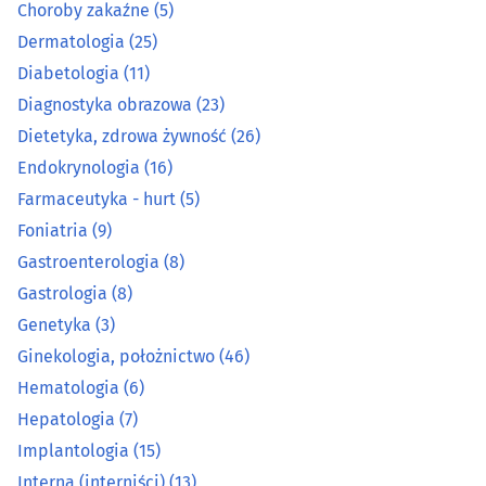
Choroby zakaźne
(5)
Gastrologia
(8)
Dermatologia
(25)
Genetyka
(3)
Diabetologia
(11)
Diagnostyka obrazowa
(23)
Ginekologia, położnictwo
(46)
Dietetyka, zdrowa żywność
(26)
Endokrynologia
(16)
Hematologia
(6)
Farmaceutyka - hurt
(5)
Foniatria
(9)
Hepatologia
(7)
Gastroenterologia
(8)
Implantologia
(15)
Gastrologia
(8)
Genetyka
(3)
Interna (interniści)
(13)
Ginekologia, położnictwo
(46)
Hematologia
(6)
Kardiologia
(14)
Hepatologia
(7)
Implantologia
(15)
Laboratoria analityczne
(11)
Interna (interniści)
(13)