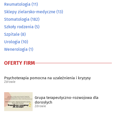
Reumatologia
(11)
Osteopatia
(2)
Sklepy zielarsko-medyczne
(13)
Stomatologia
(182)
Pediatria
(10)
Szkoły rodzenia
(5)
Szpitale
(8)
Podstawowa opieka zdrowotna
(69)
Urologia
(10)
Wenerologia
(1)
Poradnictwo Psychologiczno-Pedagogiczne dla dzieci i
młodzieży
(14)
OFERTY FIRM
Poradnie noworodków i wcześniaków
(6)
Psychoterapia pomocna na uzależnienia i kryzysy
Poradnie różne - pozostałe
(45)
Zdrowie
Preluksacja
(2)
Grupa terapeutyczno-rozwojowa dla
dorosłych
Zdrowie
Protetyczne usługi
(53)