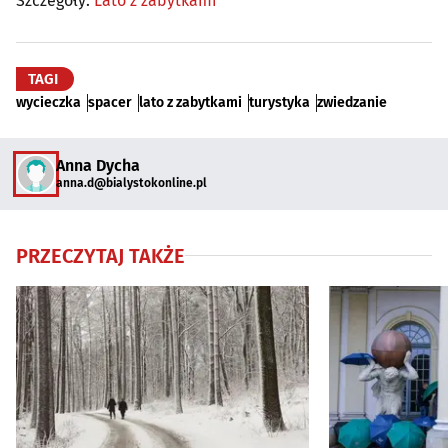
Szczegóły:
Lato z zabytkami
TAGI
wycieczka
spacer
lato z zabytkami
turystyka
zwiedzanie
Anna Dycha
anna.d@bialystokonline.pl
PRZECZYTAJ TAKŻE