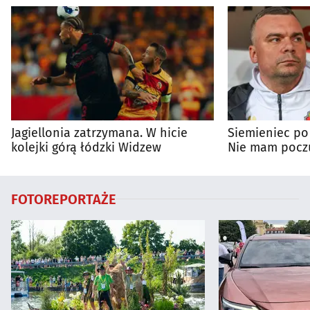
Jagiellonia zatrzymana. W hicie
Siemieniec po
kolejki górą łódzki Widzew
Nie mam poczu
na porażkę
FOTOREPORTAŻE