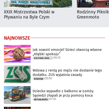
XXIX Mistrzostwa Polski w
Rodzinny Pikni
Pływaniu na Byle Czym
Greenmoto
NAJNOWSZE
Jak oswoić emocje? Dzieci stworzą własne
„Kłębki spokoju”
08:10
KULTURA I ROZRYWKA
Wdowa z rentą po mężu nie dostanie tego
dodatku. ZUS wyjaśnia zasady
08:00
RODZINA
Dziecko wypadło z balkonu w Łomży.
Sąsiedzi złapali je przy pomocy koca
07:50
AKTUALNOŚCI