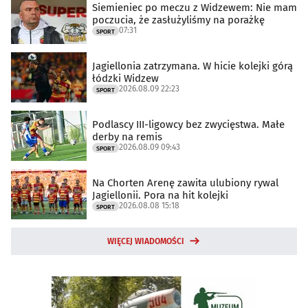
Siemieniec po meczu z Widzewem: Nie mam
poczucia, że zasłużyliśmy na porażkę
07:31
SPORT
Jagiellonia zatrzymana. W hicie kolejki górą
łódzki Widzew
2026.08.09 22:23
SPORT
Podlascy III-ligowcy bez zwycięstwa. Małe
derby na remis
2026.08.09 09:43
SPORT
Na Chorten Arenę zawita ulubiony rywal
Jagiellonii. Pora na hit kolejki
2026.08.08 15:18
SPORT
WIĘCEJ WIADOMOŚCI