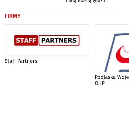
małą ilością godzin.
FIRMY
Staff Partners
Podlaska Woj
OHP