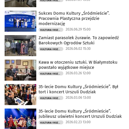
KULTURA I ROZRYWKA
Sukces Domu Kultury „Śródmieście”.
Pracownia Plastyczna przejdzie
modernizację
2026.06.29 15:00
KULTURA I ROZRYWKA
Zamiast parasolek żurawie. To zapowiedź
Barokowych Ogrodów Sztuki
2026.06.02 15:30
KULTURA I ROZRYWKA
Kawa w otoczeniu sztuki. W Białymstoku
powstało wyjątkowe miejsce
2026.03.26 12:00
KULTURA I ROZRYWKA
35-lecie Domu Kultury „Śródmieście”. Był
tort i koncert Urszuli Dudziak
2026.03.06 13:00
KULTURA I ROZRYWKA
35-lecie Domu Kultury „Śródmieście”.
Jubileusz uświetni koncert Urszuli Dudziak
2026.02.23 13:00
KULTURA I ROZRYWKA