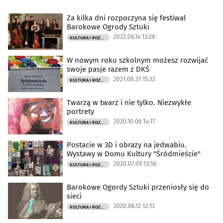
Za kilka dni rozpoczyna się festiwal
Barokowe Ogrody Sztuki
2022.06.14 13:28
KULTURA I ROZRYWKA
W nowym roku szkolnym możesz rozwijać
swoje pasje razem z DKŚ
2021.08.31 15:32
KULTURA I ROZRYWKA
Twarzą w twarz i nie tylko. Niezwykłe
portrety
2020.10.06 14:17
KULTURA I ROZRYWKA
Postacie w 3D i obrazy na jedwabiu.
Wystawy w Domu Kultury "Śródmieście"
2020.07.09 13:56
KULTURA I ROZRYWKA
Barokowe Ogordy Sztuki przeniosły się do
sieci
2020.06.12 12:13
KULTURA I ROZRYWKA