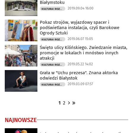
Białymstoku
2019.09.04 16:00
KULTURA I ROZRYWKA
Pokaz strojów, wyjazdowy spacer i
podświetlana instalacja, czyli Barokowe
Ogrody Sztuki
2019.06.07 15:05
KULTURA I ROZRYWKA
Święto ulicy Kilińskiego. Zwiedzanie miasta,
promocje w lokalach i mnóstwo innych
atrakcji
2019.05.22 14:02
KULTURA I ROZRYWKA
Grała w "Uchu prezesa". Znana aktorka
odwiedzi Białystok
2019.03.09 07:57
KULTURA I ROZRYWKA
1
2
NAJNOWSZE