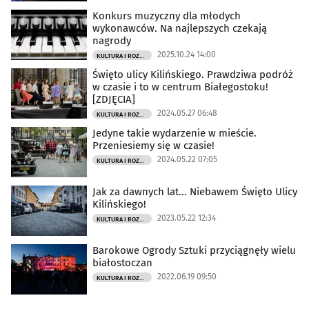
Konkurs muzyczny dla młodych
wykonawców. Na najlepszych czekają
nagrody
2025.10.24 14:00
KULTURA I ROZRYWKA
Święto ulicy Kilińskiego. Prawdziwa podróż
w czasie i to w centrum Białegostoku!
[ZDJĘCIA]
2024.05.27 06:48
KULTURA I ROZRYWKA
Jedyne takie wydarzenie w mieście.
Przeniesiemy się w czasie!
2024.05.22 07:05
KULTURA I ROZRYWKA
Jak za dawnych lat... Niebawem Święto Ulicy
Kilińskiego!
2023.05.22 12:34
KULTURA I ROZRYWKA
Barokowe Ogrody Sztuki przyciągnęły wielu
białostoczan
2022.06.19 09:50
KULTURA I ROZRYWKA