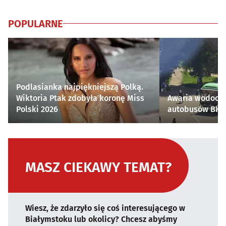
POPULARNE
Podlasianka najpiękniejszą Polką.
Wiktoria Ptak zdobyła koronę Miss
Awaria wodocią
Polski 2026
autobusów BKM 
MASZ CIEKAWY TEMAT?
Wiesz, że zdarzyło się coś interesującego w
Białymstoku lub okolicy? Chcesz abyśmy