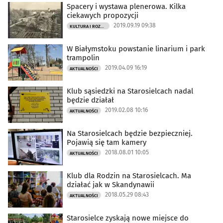
Spacery i wystawa plenerowa. Kilka
ciekawych propozycji
2019.09.19 09:38
KULTURA I ROZRYWKA
W Białymstoku powstanie linarium i park
trampolin
2019.04.09 16:19
AKTUALNOŚCI
Klub sąsiedzki na Starosielcach nadal
będzie działał
2019.02.08 10:16
AKTUALNOŚCI
Na Starosielcach będzie bezpieczniej.
Pojawią się tam kamery
2018.08.01 10:05
AKTUALNOŚCI
Klub dla Rodzin na Starosielcach. Ma
działać jak w Skandynawii
2018.05.29 08:43
AKTUALNOŚCI
Starosielce zyskają nowe miejsce do