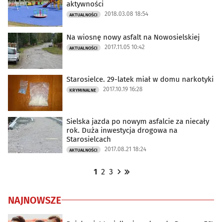
aktywności
2018.03.08 18:54
AKTUALNOŚCI
Na wiosnę nowy asfalt na Nowosielskiej
2017.11.05 10:42
AKTUALNOŚCI
Starosielce. 29-latek miał w domu narkotyki
2017.10.19 16:28
KRYMINALNE
Sielska jazda po nowym asfalcie za niecały
rok. Duża inwestycja drogowa na
Starosielcach
2017.08.21 18:24
AKTUALNOŚCI
1
2
3
NAJNOWSZE