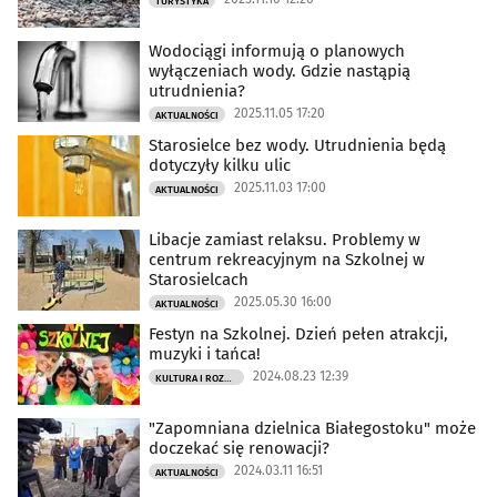
TURYSTYKA
Wodociągi informują o planowych
wyłączeniach wody. Gdzie nastąpią
utrudnienia?
2025.11.05 17:20
AKTUALNOŚCI
Starosielce bez wody. Utrudnienia będą
dotyczyły kilku ulic
2025.11.03 17:00
AKTUALNOŚCI
Libacje zamiast relaksu. Problemy w
centrum rekreacyjnym na Szkolnej w
Starosielcach
2025.05.30 16:00
AKTUALNOŚCI
Festyn na Szkolnej. Dzień pełen atrakcji,
muzyki i tańca!
2024.08.23 12:39
KULTURA I ROZRYWKA
"Zapomniana dzielnica Białegostoku" może
doczekać się renowacji?
2024.03.11 16:51
AKTUALNOŚCI