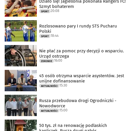
Działo się! Jagiellonia pokonała Rangers FC!
Szmyt bohaterem
20:08
SPORT
Rozlosowano pary I rundy STS Pucharu
Polski
18:44
SPORT
Nie płać za pomoc przy decyzji o wsparciu.
Urząd ostrzega
16:00
ZDROWIE
45 osób otrzyma wsparcie asystentów. Jest
unijne dofinansowanie
15:30
AKTUALNOŚCI
Rusza przebudowa drogi Ogrodniczki -
Nowodworce
15:00
AKTUALNOŚCI
50 tys. zł na renowację podlaskich
kapliczek. Rusza drugi nabór