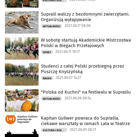
KULTURA I ROZRYWKA
Supraśl walczy z bezdomnymi zwierzętami.
Organizują wyłapywanie
2021.06.17 08:06
AKTUALNOŚCI
W sobotę startują Akademickie Mistrzostwa
Polski w Biegach Przełajowych
2021.06.11 18:17
SPORT
Studenci z całej Polski przebiegną przez
Puszczę Knyszyńską
2021.06.07 14:27
NAUKA
"Polska od Kuchni" na festiwalu w Supraślu
2021.06.06 09:14
AKTUALNOŚCI
Kapitan Guliwer powraca do Supraśla,
ciekawe warsztaty w ramach Lata w Teatrze
2021.06.05 08:11
KULTURA I ROZRYWKA