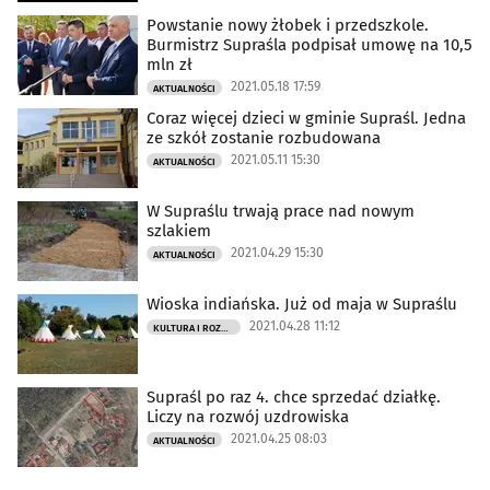
Powstanie nowy żłobek i przedszkole.
Burmistrz Supraśla podpisał umowę na 10,5
mln zł
2021.05.18 17:59
AKTUALNOŚCI
Coraz więcej dzieci w gminie Supraśl. Jedna
ze szkół zostanie rozbudowana
2021.05.11 15:30
AKTUALNOŚCI
W Supraślu trwają prace nad nowym
szlakiem
2021.04.29 15:30
AKTUALNOŚCI
Wioska indiańska. Już od maja w Supraślu
2021.04.28 11:12
KULTURA I ROZRYWKA
Supraśl po raz 4. chce sprzedać działkę.
Liczy na rozwój uzdrowiska
2021.04.25 08:03
AKTUALNOŚCI