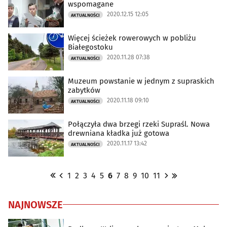
wspomagane
2020.12.15 12:05
AKTUALNOŚCI
Więcej ścieżek rowerowych w pobliżu
Białegostoku
2020.11.28 07:38
AKTUALNOŚCI
Muzeum powstanie w jednym z supraskich
zabytków
2020.11.18 09:10
AKTUALNOŚCI
Połączyła dwa brzegi rzeki Supraśl. Nowa
drewniana kładka już gotowa
2020.11.17 13:42
AKTUALNOŚCI
1
2
3
4
5
6
7
8
9
10
11
NAJNOWSZE