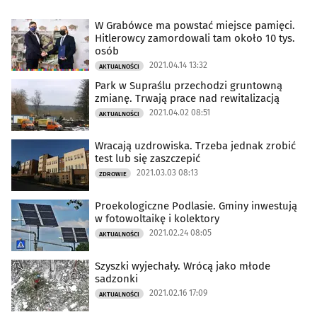
W Grabówce ma powstać miejsce pamięci.
Hitlerowcy zamordowali tam około 10 tys.
osób
2021.04.14 13:32
AKTUALNOŚCI
Park w Supraślu przechodzi gruntowną
zmianę. Trwają prace nad rewitalizacją
2021.04.02 08:51
AKTUALNOŚCI
Wracają uzdrowiska. Trzeba jednak zrobić
test lub się zaszczepić
2021.03.03 08:13
ZDROWIE
Proekologiczne Podlasie. Gminy inwestują
w fotowoltaikę i kolektory
2021.02.24 08:05
AKTUALNOŚCI
Szyszki wyjechały. Wrócą jako młode
sadzonki
2021.02.16 17:09
AKTUALNOŚCI