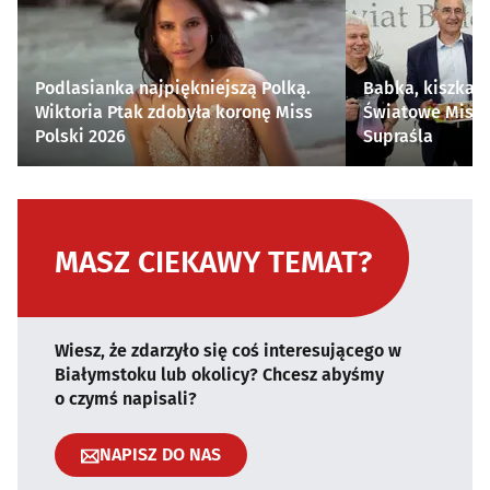
Podlasianka najpiękniejszą Polką.
Babka, kiszka i
Wiktoria Ptak zdobyła koronę Miss
Światowe Mistr
Polski 2026
Supraśla
MASZ CIEKAWY TEMAT?
Wiesz, że zdarzyło się coś interesującego w
Białymstoku lub okolicy? Chcesz abyśmy
o czymś napisali?
NAPISZ DO NAS