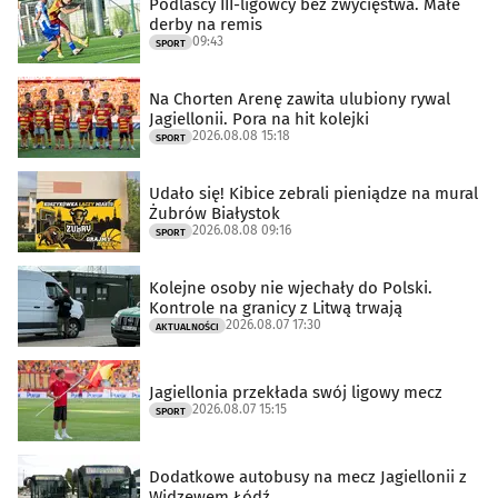
Podlascy III-ligowcy bez zwycięstwa. Małe
derby na remis
09:43
SPORT
Na Chorten Arenę zawita ulubiony rywal
Jagiellonii. Pora na hit kolejki
2026.08.08 15:18
SPORT
Udało się! Kibice zebrali pieniądze na mural
Żubrów Białystok
2026.08.08 09:16
SPORT
Kolejne osoby nie wjechały do Polski.
Kontrole na granicy z Litwą trwają
2026.08.07 17:30
AKTUALNOŚCI
Jagiellonia przekłada swój ligowy mecz
2026.08.07 15:15
SPORT
Dodatkowe autobusy na mecz Jagiellonii z
Widzewem Łódź