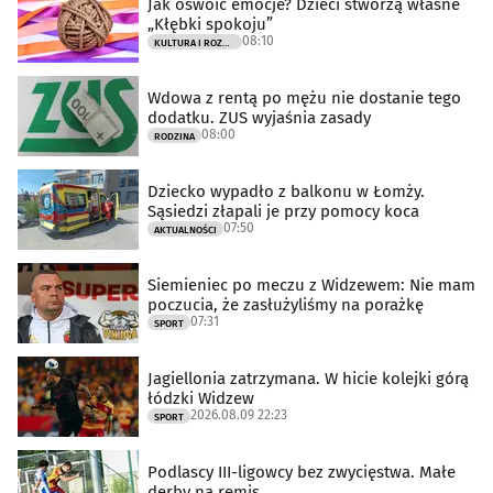
Jak oswoić emocje? Dzieci stworzą własne
„Kłębki spokoju”
08:10
KULTURA I ROZRYWKA
Wdowa z rentą po mężu nie dostanie tego
dodatku. ZUS wyjaśnia zasady
08:00
RODZINA
Dziecko wypadło z balkonu w Łomży.
Sąsiedzi złapali je przy pomocy koca
07:50
AKTUALNOŚCI
Siemieniec po meczu z Widzewem: Nie mam
poczucia, że zasłużyliśmy na porażkę
07:31
SPORT
Jagiellonia zatrzymana. W hicie kolejki górą
łódzki Widzew
2026.08.09 22:23
SPORT
Podlascy III-ligowcy bez zwycięstwa. Małe
derby na remis