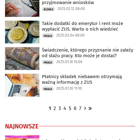
przyjmowanie wniosków
2025.02.12 08:00
BIZNES
Takie dodatki do emerytur i rent może
wypłacić ZUS. Warto o nich wiedzieć
2025.02.04 08:00
PRACA
Świadczenie, którego przyznanie nie zależy
od stażu pracy. Kto może je dostać?
2025.01.16 15:06
PRACA
Płatnicy składek niebawem otrzymają
ważną informację z ZUS
2025.01.10 11:10
PRACA
1
2
3
4
5
6
7
NAJNOWSZE