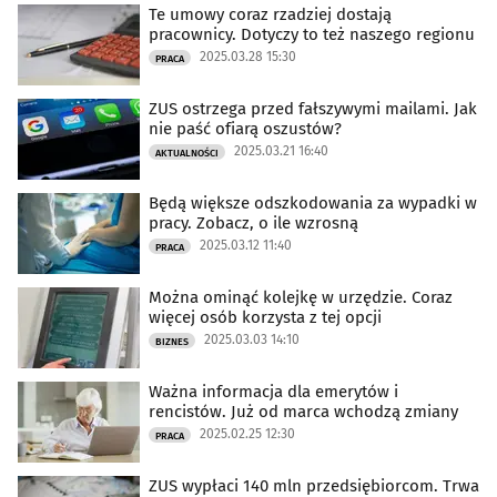
Te umowy coraz rzadziej dostają
pracownicy. Dotyczy to też naszego regionu
2025.03.28 15:30
PRACA
ZUS ostrzega przed fałszywymi mailami. Jak
nie paść ofiarą oszustów?
2025.03.21 16:40
AKTUALNOŚCI
Będą większe odszkodowania za wypadki w
pracy. Zobacz, o ile wzrosną
2025.03.12 11:40
PRACA
Można ominąć kolejkę w urzędzie. Coraz
więcej osób korzysta z tej opcji
2025.03.03 14:10
BIZNES
Ważna informacja dla emerytów i
rencistów. Już od marca wchodzą zmiany
2025.02.25 12:30
PRACA
ZUS wypłaci 140 mln przedsiębiorcom. Trwa