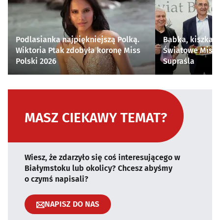
Podlasianka najpiękniejszą Polką.
Babka, kiszka i
Wiktoria Ptak zdobyła koronę Miss
Światowe Mistr
Polski 2026
Supraśla
MASZ CIEKAWY TEMAT?
Wiesz, że zdarzyło się coś interesującego w
Białymstoku lub okolicy? Chcesz abyśmy
o czymś napisali?
NAPISZ DO NAS